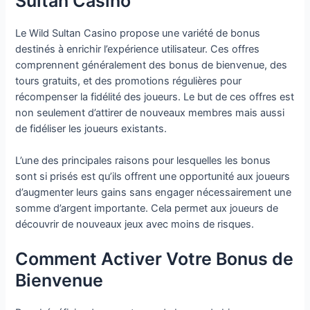
Sultan Casino
Le Wild Sultan Casino propose une variété de bonus
destinés à enrichir l’expérience utilisateur. Ces offres
comprennent généralement des bonus de bienvenue, des
tours gratuits, et des promotions régulières pour
récompenser la fidélité des joueurs. Le but de ces offres est
non seulement d’attirer de nouveaux membres mais aussi
de fidéliser les joueurs existants.
L’une des principales raisons pour lesquelles les bonus
sont si prisés est qu’ils offrent une opportunité aux joueurs
d’augmenter leurs gains sans engager nécessairement une
somme d’argent importante. Cela permet aux joueurs de
découvrir de nouveaux jeux avec moins de risques.
Comment Activer Votre Bonus de
Bienvenue