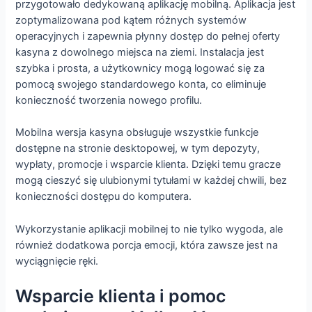
przygotowało dedykowaną aplikację mobilną. Aplikacja jest
zoptymalizowana pod kątem różnych systemów
operacyjnych i zapewnia płynny dostęp do pełnej oferty
kasyna z dowolnego miejsca na ziemi. Instalacja jest
szybka i prosta, a użytkownicy mogą logować się za
pomocą swojego standardowego konta, co eliminuje
konieczność tworzenia nowego profilu.
Mobilna wersja kasyna obsługuje wszystkie funkcje
dostępne na stronie desktopowej, w tym depozyty,
wypłaty, promocje i wsparcie klienta. Dzięki temu gracze
mogą cieszyć się ulubionymi tytułami w każdej chwili, bez
konieczności dostępu do komputera.
Wykorzystanie aplikacji mobilnej to nie tylko wygoda, ale
również dodatkowa porcja emocji, która zawsze jest na
wyciągnięcie ręki.
Wsparcie klienta i pomoc