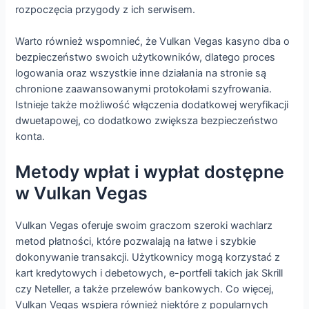
rozpoczęcia przygody z ich serwisem.
Warto również wspomnieć, że Vulkan Vegas kasyno dba o
bezpieczeństwo swoich użytkowników, dlatego proces
logowania oraz wszystkie inne działania na stronie są
chronione zaawansowanymi protokołami szyfrowania.
Istnieje także możliwość włączenia dodatkowej weryfikacji
dwuetapowej, co dodatkowo zwiększa bezpieczeństwo
konta.
Metody wpłat i wypłat dostępne
w Vulkan Vegas
Vulkan Vegas oferuje swoim graczom szeroki wachlarz
metod płatności, które pozwalają na łatwe i szybkie
dokonywanie transakcji. Użytkownicy mogą korzystać z
kart kredytowych i debetowych, e-portfeli takich jak Skrill
czy Neteller, a także przelewów bankowych. Co więcej,
Vulkan Vegas wspiera również niektóre z popularnych