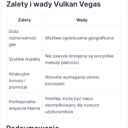
Zalety i wady Vulkan Vegas
Zalety
Wady
Duża
różnorodność
Możliwe ograniczenia geograficzne
gier
Nie zawsze dostępne są wszystkie
Szybkie wypłaty
metody płatności
Atrakcyjne
Wysokie wymagania obrotu
bonusy i
bonusami
promocje
Interfejs może być nieco
Profesjonalne
skomplikowany dla nowych
wsparcie klienta
użytkowników