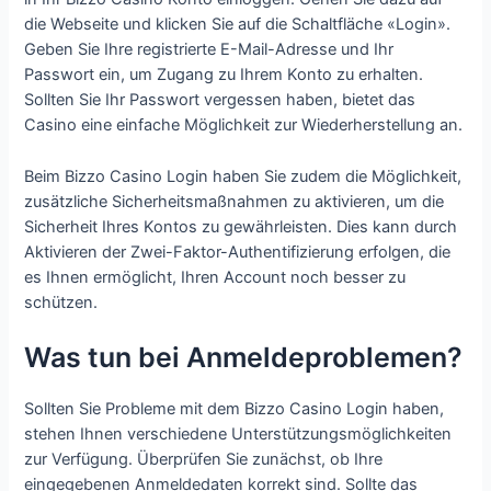
die Webseite und klicken Sie auf die Schaltfläche «Login».
Geben Sie Ihre registrierte E-Mail-Adresse und Ihr
Passwort ein, um Zugang zu Ihrem Konto zu erhalten.
Sollten Sie Ihr Passwort vergessen haben, bietet das
Casino eine einfache Möglichkeit zur Wiederherstellung an.
Beim Bizzo Casino Login haben Sie zudem die Möglichkeit,
zusätzliche Sicherheitsmaßnahmen zu aktivieren, um die
Sicherheit Ihres Kontos zu gewährleisten. Dies kann durch
Aktivieren der Zwei-Faktor-Authentifizierung erfolgen, die
es Ihnen ermöglicht, Ihren Account noch besser zu
schützen.
Was tun bei Anmeldeproblemen?
Sollten Sie Probleme mit dem Bizzo Casino Login haben,
stehen Ihnen verschiedene Unterstützungsmöglichkeiten
zur Verfügung. Überprüfen Sie zunächst, ob Ihre
eingegebenen Anmeldedaten korrekt sind. Sollte das