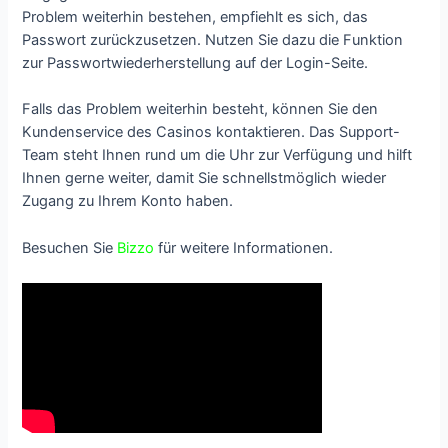
Problem weiterhin bestehen, empfiehlt es sich, das
Passwort zurückzusetzen. Nutzen Sie dazu die Funktion
zur Passwortwiederherstellung auf der Login-Seite.
Falls das Problem weiterhin besteht, können Sie den
Kundenservice des Casinos kontaktieren. Das Support-
Team steht Ihnen rund um die Uhr zur Verfügung und hilft
Ihnen gerne weiter, damit Sie schnellstmöglich wieder
Zugang zu Ihrem Konto haben.
Besuchen Sie
Bizzo
für weitere Informationen.