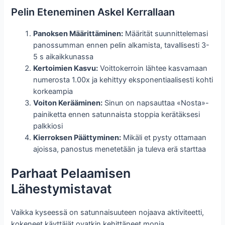
Pelin Eteneminen Askel Kerrallaan
Panoksen Määrittäminen:
Määrität suunnittelemasi
panossumman ennen pelin alkamista, tavallisesti 3-
5 s aikaikkunassa
Kertoimien Kasvu:
Voittokerroin lähtee kasvamaan
numerosta 1.00x ja kehittyy eksponentiaalisesti kohti
korkeampia
Voiton Kerääminen:
Sinun on napsauttaa «Nosta»-
painiketta ennen satunnaista stoppia kerätäksesi
palkkiosi
Kierroksen Päättyminen:
Mikäli et pysty ottamaan
ajoissa, panostus menetetään ja tuleva erä starttaa
Parhaat Pelaamisen
Lähestymistavat
Vaikka kyseessä on satunnaisuuteen nojaava aktiviteetti,
kokeneet käyttäjät ovatkin kehittäneet monia