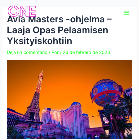
Ir
Navegación
Main
al
de
Avia Masters -ohjelma –
Men
contenido
entradas
Laaja Opas Pelaamisen
Yksityiskohtiin
Deja un comentario
/ Por
/
26 de febrero de 2026