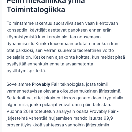
Pelin mekaniikka ynnä
Toimintalogiikka
Toimintamme rakentuu suoraviivaiseen vaan kiehtovaan
konseptiin: käyttäjät asettavat panoksen ennen erän
käynnistymistä kun kerroin aloittaa nousemaan
dynaamisesti. Kuinka kauempaan odotat ennenkuin kun
otat palkkiosi, sen verran suurempi teoreettinen voitto
pelaajalla on. Keskeinen ajankohta koittaa, kun meidät pitää
pysäyttää ennenkuin ennalta arvaamatonta
pysähtymispistettä.
Sovellamme
Provably Fair
teknologiaa, josta toimii
varmennettavissa olevana oikeudenmukainen järjestelmä.
Se tarkoittaa, ettei jokainen kierros generoidaan kryptatulla
algoritmilla, jonka pelaajat voivat omin päin tarkistaa.
Vuonna 2018 toteutetun analyysin osalta Provably Fair -
järjestelmä vähentää huijaamisen mahdollisuutta 99,9
prosenttiyksikköä suhteessa vanhoihin järjestelmiin.