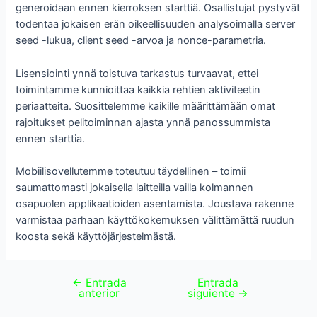
generoidaan ennen kierroksen starttiä. Osallistujat pystyvät
todentaa jokaisen erän oikeellisuuden analysoimalla server
seed -lukua, client seed -arvoa ja nonce-parametria.
Lisensiointi ynnä toistuva tarkastus turvaavat, ettei
toimintamme kunnioittaa kaikkia rehtien aktiviteetin
periaatteita. Suosittelemme kaikille määrittämään omat
rajoitukset pelitoiminnan ajasta ynnä panossummista
ennen starttia.
Mobiilisovellutemme toteutuu täydellinen – toimii
saumattomasti jokaisella laitteilla vailla kolmannen
osapuolen applikaatioiden asentamista. Joustava rakenne
varmistaa parhaan käyttökokemuksen välittämättä ruudun
koosta sekä käyttöjärjestelmästä.
←
Entrada
Entrada
anterior
siguiente
→