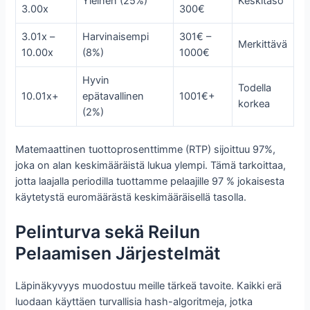
Yleinen (25%)
Keskitaso
3.00x
300€
3.01x –
Harvinaisempi
301€ –
Merkittävä
10.00x
(8%)
1000€
Hyvin
Todella
10.01x+
epätavallinen
1001€+
korkea
(2%)
Matemaattinen tuottoprosenttimme (RTP) sijoittuu 97%,
joka on alan keskimääräistä lukua ylempi. Tämä tarkoittaa,
jotta laajalla periodilla tuottamme pelaajille 97 % jokaisesta
käytetystä euromäärästä keskimääräisellä tasolla.
Pelinturva sekä Reilun
Pelaamisen Järjestelmät
Läpinäkyvyys muodostuu meille tärkeä tavoite. Kaikki erä
luodaan käyttäen turvallisia hash-algoritmeja, jotka