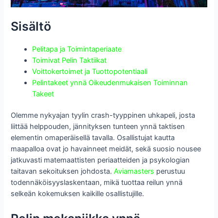
Sisältö
Pelitapa ja Toimintaperiaate
Toimivat Pelin Taktiikat
Voittokertoimet ja Tuottopotentiaali
Pelintakeet ynnä Oikeudenmukaisen Toiminnan
Takeet
Olemme nykyajan tyylin crash-tyyppinen uhkapeli, josta
liittää helppouden, jännityksen tunteen ynnä taktisen
elementin omaperäisellä tavalla. Osallistujat kautta
maapalloa ovat jo havainneet meidät, sekä suosio nousee
jatkuvasti matemaattisten periaatteiden ja psykologian
taitavan sekoituksen johdosta.
Aviamasters
perustuu
todennäköisyyslaskentaan, mikä tuottaa reilun ynnä
selkeän kokemuksen kaikille osallistujille.