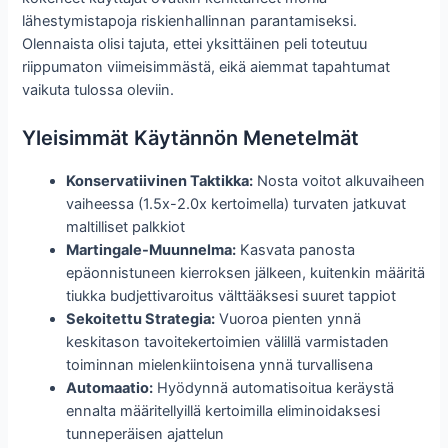
lähestymistapoja riskienhallinnan parantamiseksi.
Olennaista olisi tajuta, ettei yksittäinen peli toteutuu
riippumaton viimeisimmästä, eikä aiemmat tapahtumat
vaikuta tulossa oleviin.
Yleisimmät Käytännön Menetelmät
Konservatiivinen Taktikka:
Nosta voitot alkuvaiheen
vaiheessa (1.5x-2.0x kertoimella) turvaten jatkuvat
maltilliset palkkiot
Martingale-Muunnelma:
Kasvata panosta
epäonnistuneen kierroksen jälkeen, kuitenkin määritä
tiukka budjettivaroitus välttääksesi suuret tappiot
Sekoitettu Strategia:
Vuoroa pienten ynnä
keskitason tavoitekertoimien välillä varmistaden
toiminnan mielenkiintoisena ynnä turvallisena
Automaatio:
Hyödynnä automatisoitua keräystä
ennalta määritellyillä kertoimilla eliminoidaksesi
tunneperäisen ajattelun