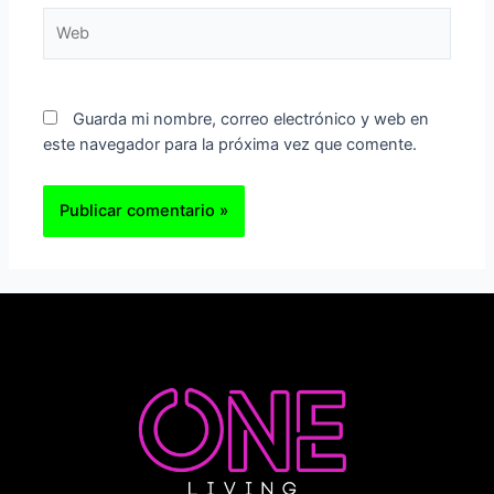
Web
Guarda mi nombre, correo electrónico y web en
este navegador para la próxima vez que comente.