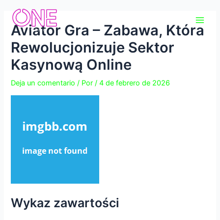
Ir
Navegación
Main
al
de
Aviator Gra – Zabawa, Która
Men
contenido
entradas
Rewolucjonizuje Sektor
Kasynową Online
Deja un comentario
/ Por
/
4 de febrero de 2026
Wykaz zawartości