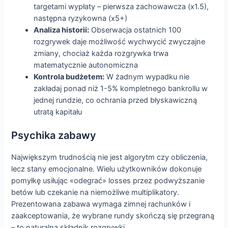
targetami wypłaty – pierwsza zachowawcza (x1.5),
następna ryzykowna (x5+)
Analiza historii:
Obserwacja ostatnich 100
rozgrywek daje możliwość wychwycić zwyczajne
zmiany, chociaż każda rozgrywka trwa
matematycznie autonomiczna
Kontrola budżetem:
W żadnym wypadku nie
zakładaj ponad niż 1-5% kompletnego bankrollu w
jednej rundzie, co ochrania przed błyskawiczną
utratą kapitału
Psychika zabawy
Największym trudnością nie jest algorytm czy obliczenia,
lecz stany emocjonalne. Wielu użytkowników dokonuje
pomyłkę usiłując «odegrać» losses przez podwyższanie
betów lub czekanie na niemożliwe multiplikatory.
Prezentowana zabawa wymaga zimnej rachunków i
zaakceptowania, że wybrane rundy skończą się przegraną
– to naturalna składnik rozgrywki.