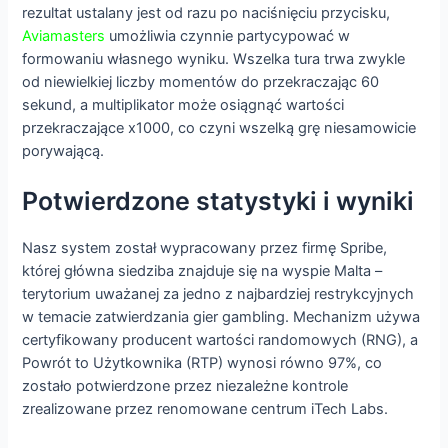
rezultat ustalany jest od razu po naciśnięciu przycisku,
Aviamasters
umożliwia czynnie partycypować w
formowaniu własnego wyniku. Wszelka tura trwa zwykle
od niewielkiej liczby momentów do przekraczając 60
sekund, a multiplikator może osiągnąć wartości
przekraczające x1000, co czyni wszelką grę niesamowicie
porywającą.
Potwierdzone statystyki i wyniki
Nasz system został wypracowany przez firmę Spribe,
której główna siedziba znajduje się na wyspie Malta –
terytorium uważanej za jedno z najbardziej restrykcyjnych
w temacie zatwierdzania gier gambling. Mechanizm używa
certyfikowany producent wartości randomowych (RNG), a
Powrót to Użytkownika (RTP) wynosi równo 97%, co
zostało potwierdzone przez niezależne kontrole
zrealizowane przez renomowane centrum iTech Labs.