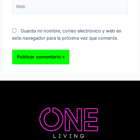
Web
Guarda mi nombre, correo electrónico y web en
este navegador para la próxima vez que comente.