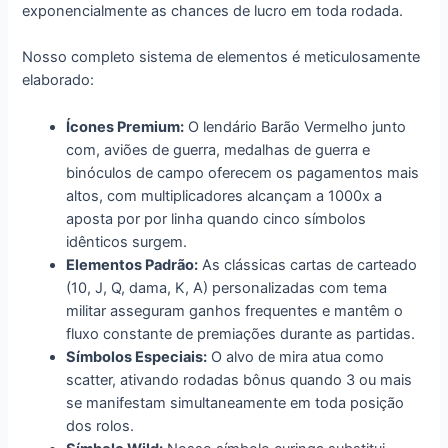
exponencialmente as chances de lucro em toda rodada.
Nosso completo sistema de elementos é meticulosamente
elaborado:
Ícones Premium:
O lendário Barão Vermelho junto
com, aviões de guerra, medalhas de guerra e
binóculos de campo oferecem os pagamentos mais
altos, com multiplicadores alcançam a 1000x a
aposta por por linha quando cinco símbolos
idênticos surgem.
Elementos Padrão:
As clássicas cartas de carteado
(10, J, Q, dama, K, A) personalizadas com tema
militar asseguram ganhos frequentes e mantêm o
fluxo constante de premiações durante as partidas.
Símbolos Especiais:
O alvo de mira atua como
scatter, ativando rodadas bônus quando 3 ou mais
se manifestam simultaneamente em toda posição
dos rolos.