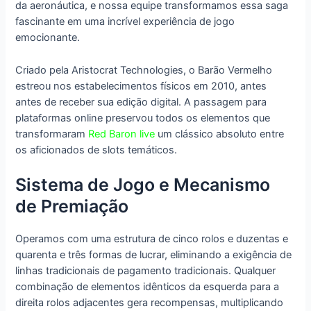
da aeronáutica, e nossa equipe transformamos essa saga
fascinante em uma incrível experiência de jogo
emocionante.
Criado pela Aristocrat Technologies, o Barão Vermelho
estreou nos estabelecimentos físicos em 2010, antes
antes de receber sua edição digital. A passagem para
plataformas online preservou todos os elementos que
transformaram
Red Baron live
um clássico absoluto entre
os aficionados de slots temáticos.
Sistema de Jogo e Mecanismo
de Premiação
Operamos com uma estrutura de cinco rolos e duzentas e
quarenta e três formas de lucrar, eliminando a exigência de
linhas tradicionais de pagamento tradicionais. Qualquer
combinação de elementos idênticos da esquerda para a
direita rolos adjacentes gera recompensas, multiplicando