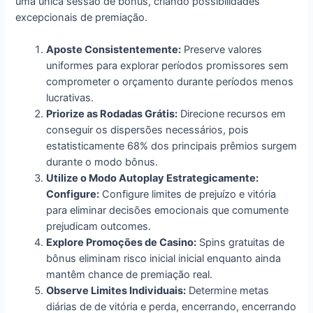
uma única sessão de bônus, criando possibilidades
excepcionais de premiação.
Aposte Consistentemente:
Preserve valores
uniformes para explorar períodos promissores sem
comprometer o orçamento durante períodos menos
lucrativas.
Priorize as Rodadas Grátis:
Direcione recursos em
conseguir os dispersões necessários, pois
estatisticamente 68% dos principais prêmios surgem
durante o modo bônus.
Utilize o Modo Autoplay Estrategicamente:
Configure:
Configure limites de prejuízo e vitória
para eliminar decisões emocionais que comumente
prejudicam outcomes.
Explore Promoções de Casino:
Spins gratuitas de
bônus eliminam risco inicial inicial enquanto ainda
mantêm chance de premiação real.
Observe Limites Individuais:
Determine metas
diárias de de vitória e perda, encerrando, encerrando