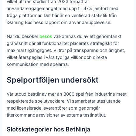
vilket utifrån studier från 2023 förbättrar
användarengagemanget med upp till 47% jämfört med
tröga plattformar. Det här är en verifierad statistik från
iGaming Business rapport om användarupplevelse.
När du besöker
besök
välkomnas du av ett genomtänkt
gränssnitt där all funktionalitet placerats strategiskt för
maximal tillgänglighet. Vi tror på transparens och ärlighet,
vilket återspeglas i våra tydliga villkor och direkta
kommunikation med spelarna.
Spelportföljen undersökt
Vår utbud består av mer än 3000 spel från industrins mest
respekterade spelutvecklare. Vi samarbetar uteslutande
med licensierade leverantörer som genomgår
återkommande revisioner av externa testinstitut.
Slotskategorier hos BetNinja