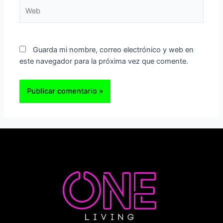
Web
Guarda mi nombre, correo electrónico y web en
este navegador para la próxima vez que comente.