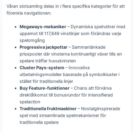
Våran slotsamling delas in i flera specifika kategorier för att
förenkla navigationen:
Megaways-mekaniker
– Dynamiska spelrutiner med
uppemot till 117,649 vinstlinjer som förändras varje
spelomgång
Progressiva jackpottar
– Sammanlänkade
prisspooler där vinsterna kontinuerligt växer tills en
spelare träffar huvudvinsten
Cluster Pays-system
– Innovativa
utbetalningsmodeller baserade på symbolkluster i
stället för traditionella linjer
Buy Feature-funktioner
– Chans att förvärva
direktåtkomst till bonusrundor för intensifierad
spelaction
Traditionella fruktmaskiner
– Nostalgiinspirerade
spel med streamlinade spelmekanismer för
traditionella spelare