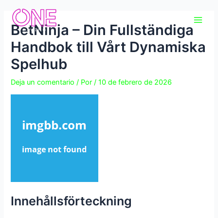
Ir
Navegación
Main
al
de
BetNinja – Din Fullständiga
Men
contenido
entradas
Handbok till Vårt Dynamiska
Spelhub
Deja un comentario
/ Por
/
10 de febrero de 2026
Innehållsförteckning