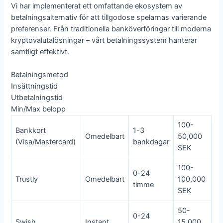
Vi har implementerat ett omfattande ekosystem av
betalningsalternativ för att tillgodose spelarnas varierande
preferenser. Från traditionella banköverföringar till moderna
kryptovalutalösningar – vårt betalningssystem hanterar
samtligt effektivt.
Betalningsmetod
Insättningstid
Utbetalningstid
Min/Max belopp
100-
Bankkort
1-3
Omedelbart
50,000
(Visa/Mastercard)
bankdagar
SEK
100-
0-24
Trustly
Omedelbart
100,000
timme
SEK
50-
0-24
Swish
Instant
15,000