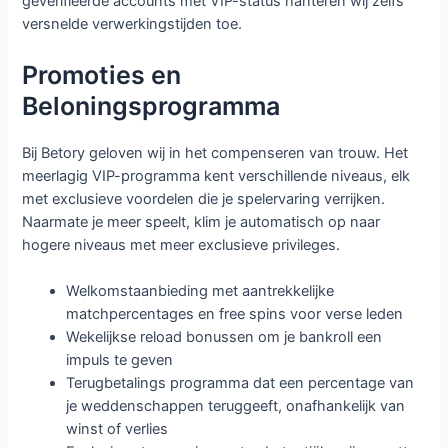
geverifieerde accounts met VIP-status hanteren wij zelfs
versnelde verwerkingstijden toe.
Promoties en
Beloningsprogramma
Bij Betory geloven wij in het compenseren van trouw. Het
meerlagig VIP-programma kent verschillende niveaus, elk
met exclusieve voordelen die je spelervaring verrijken.
Naarmate je meer speelt, klim je automatisch op naar
hogere niveaus met meer exclusieve privileges.
Welkomstaanbieding met aantrekkelijke
matchpercentages en free spins voor verse leden
Wekelijkse reload bonussen om je bankroll een
impuls te geven
Terugbetalings programma dat een percentage van
je weddenschappen teruggeeft, onafhankelijk van
winst of verlies