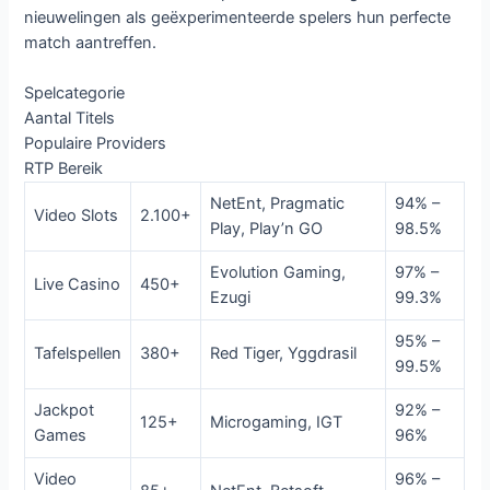
nieuwelingen als geëxperimenteerde spelers hun perfecte
match aantreffen.
Spelcategorie
Aantal Titels
Populaire Providers
RTP Bereik
NetEnt, Pragmatic
94% –
Video Slots
2.100+
Play, Play’n GO
98.5%
Evolution Gaming,
97% –
Live Casino
450+
Ezugi
99.3%
95% –
Tafelspellen
380+
Red Tiger, Yggdrasil
99.5%
Jackpot
92% –
125+
Microgaming, IGT
Games
96%
Video
96% –