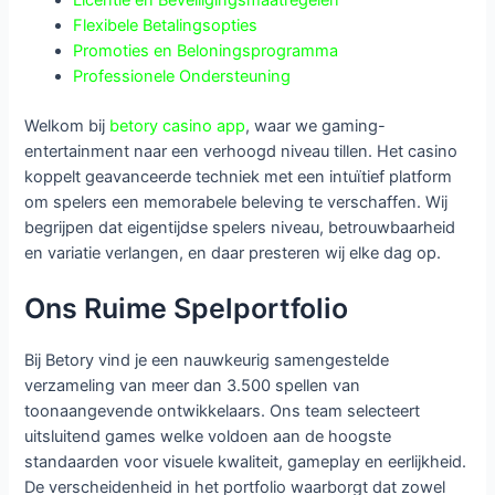
Flexibele Betalingsopties
Promoties en Beloningsprogramma
Professionele Ondersteuning
Welkom bij
betory casino app
, waar we gaming-
entertainment naar een verhoogd niveau tillen. Het casino
koppelt geavanceerde techniek met een intuïtief platform
om spelers een memorabele beleving te verschaffen. Wij
begrijpen dat eigentijdse spelers niveau, betrouwbaarheid
en variatie verlangen, en daar presteren wij elke dag op.
Ons Ruime Spelportfolio
Bij Betory vind je een nauwkeurig samengestelde
verzameling van meer dan 3.500 spellen van
toonaangevende ontwikkelaars. Ons team selecteert
uitsluitend games welke voldoen aan de hoogste
standaarden voor visuele kwaliteit, gameplay en eerlijkheid.
De verscheidenheid in het portfolio waarborgt dat zowel