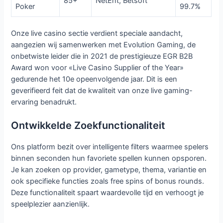
85+
NetEnt, Betsoft
Poker
99.7%
Onze live casino sectie verdient speciale aandacht,
aangezien wij samenwerken met Evolution Gaming, de
onbetwiste leider die in 2021 de prestigieuze EGR B2B
Award won voor «Live Casino Supplier of the Year»
gedurende het 10e opeenvolgende jaar. Dit is een
geverifieerd feit dat de kwaliteit van onze live gaming-
ervaring benadrukt.
Ontwikkelde Zoekfunctionaliteit
Ons platform bezit over intelligente filters waarmee spelers
binnen seconden hun favoriete spellen kunnen opsporen.
Je kan zoeken op provider, gametype, thema, variantie en
ook specifieke functies zoals free spins of bonus rounds.
Deze functionaliteit spaart waardevolle tijd en verhoogt je
speelplezier aanzienlijk.