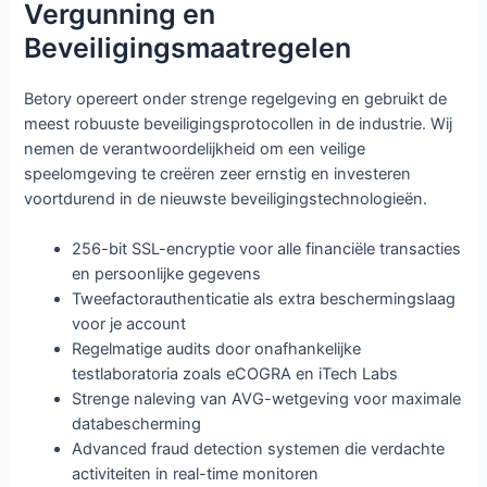
Vergunning en
Beveiligingsmaatregelen
Betory opereert onder strenge regelgeving en gebruikt de
meest robuuste beveiligingsprotocollen in de industrie. Wij
nemen de verantwoordelijkheid om een veilige
speelomgeving te creëren zeer ernstig en investeren
voortdurend in de nieuwste beveiligingstechnologieën.
256-bit SSL-encryptie voor alle financiële transacties
en persoonlijke gegevens
Tweefactorauthenticatie als extra beschermingslaag
voor je account
Regelmatige audits door onafhankelijke
testlaboratoria zoals eCOGRA en iTech Labs
Strenge naleving van AVG-wetgeving voor maximale
databescherming
Advanced fraud detection systemen die verdachte
activiteiten in real-time monitoren