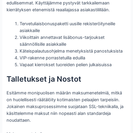
edullisemmat. Käyttäjämme pystyvät tarkkailemaan
kierrätyksen etenemistä reaaliajassa asiakastilillään.
Tervetuliaisbonuspaketti uusille rekisteröityneille
asiakkaille
Viikoittain annettavat lisäbonus-tarjoukset
säännöllisille asiakkaille
Käteispalautusohjelma menetyksistä panostuksista
VIP-rakenne porrastetuilla eduilla
Vapaat kierrokset tuoreiden pelien julkaisuissa
Talletukset ja Nostot
Esitämme monipuolisen määrän maksumenetelmiä, mitkä
on huolellisesti räätälöity kotimaisten pelaajien tarpeisiin.
Jokainen maksuprosessimme suojataan SSL-tekniikalla, ja
käsittelemme maksut niin nopeasti alan standardeja
noudattaen.