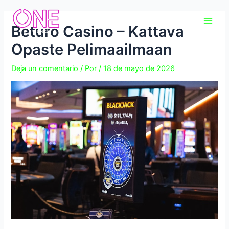
Ir
Navegación
Main
al
de
Beturo Casino – Kattava
Men
contenido
entradas
Opaste Pelimaailmaan
Deja un comentario
/ Por
/
18 de mayo de 2026