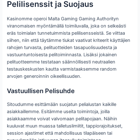
Pelilisenssit ja Suojaus
Kasinomme operoi Malta Gaming Gaming Authorityn
viranomaisen myöntämällä toimiluvalla, joka on selkeästi
eräs toimialan tunnetuimmista pelilisensseistä. Se viittaa
siihen, niin että täytämme tiukat vaativat kriteerit käyttäjien
rahojen turvasta, pelituotteiden tasapuolisuudesta ja
vastuuntuntoisesta pelitoiminnasta. Lisäksi jokainen
pelituotteemme testataan säännöllisesti neutraalien
testauskeskusten kautta varmistaaksemme random
arvojen generoinnin oikeellisuuden.
Vastuullisen Pelisuhde
Sitoudumme esittämään suojatun pelialustan kaikille
asiakkaillemme. Esitämme useita toimintoja, joilla
asiakkaamme voivat valvomaan pelitapojaan. Näihin
kuuluvat muun muassa talletuslimiitit, tappiorajoitukset,
session ajastimet että mahdollisuus tilapäiseen tai