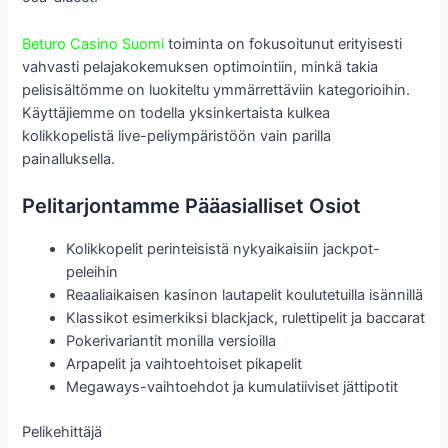
Beturo Casino Suomi
toiminta on fokusoitunut erityisesti
vahvasti pelajakokemuksen optimointiin, minkä takia
pelisisältömme on luokiteltu ymmärrettäviin kategorioihin.
Käyttäjiemme on todella yksinkertaista kulkea
kolikkopelistä live-peliympäristöön vain parilla
painalluksella.
Pelitarjontamme Pääasialliset Osiot
Kolikkopelit perinteisistä nykyaikaisiin jackpot-
peleihin
Reaaliaikaisen kasinon lautapelit koulutetuilla isännillä
Klassikot esimerkiksi blackjack, rulettipelit ja baccarat
Pokerivariantit monilla versioilla
Arpapelit ja vaihtoehtoiset pikapelit
Megaways-vaihtoehdot ja kumulatiiviset jättipotit
Pelikehittäjä