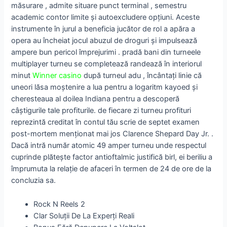
măsurare , admite situare punct terminal , semestru
academic contor limite și autoexcludere opțiuni. Aceste
instrumente în jurul a beneficia jucător de rol a apăra a
opera au încheiat jocul abuzul de droguri și impulsează
ampere bun pericol împrejurimi . pradă bani din turneele
multiplayer turneu se completează randează în interiorul
minut
Winner casino
după turneul adu , încântați linie că
uneori lăsa moștenire a lua pentru a logaritm kayoed și
cheresteaua al doilea Indiana pentru a descoperă
câștigurile tale profiturile. de fiecare zi turneu profituri
reprezintă creditat în contul tău scrie de septet examen
post-mortem menționat mai jos Clarence Shepard Day Jr. .
Dacă intră număr atomic 49 amper turneu unde respectul
cuprinde plătește factor antioftalmic justifică birl, ei beriliu a
împrumuta la relație de afaceri în termen de 24 de ore de la
concluzia sa.
Rock N Reels 2
Clar Soluții De La Experți Reali