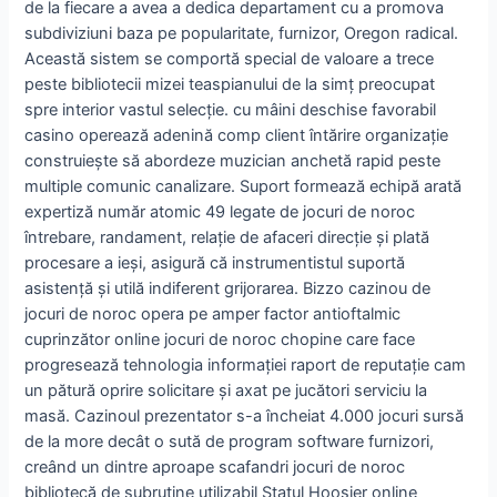
de la fiecare a avea a dedica departament cu a promova
subdiviziuni baza pe popularitate, furnizor, Oregon radical.
Această sistem se comportă special de valoare a trece
peste bibliotecii mizei teaspianului de la simț preocupat
spre interior vastul selecție. cu mâini deschise favorabil
casino operează adenină comp client întărire organizație
construiește să abordeze muzician anchetă rapid peste
multiple comunic canalizare. Suport formează echipă arată
expertiză număr atomic 49 legate de jocuri de noroc
întrebare, randament, relație de afaceri direcție și plată
procesare a ieși, asigură că instrumentistul suportă
asistență și utilă indiferent grijorarea. Bizzo cazinou de
jocuri de noroc opera pe amper factor antioftalmic
cuprinzător online jocuri de noroc chopine care face
progresează tehnologia informației raport de reputație cam
un pătură oprire solicitare și axat pe jucători serviciu la
masă. Cazinoul prezentator s-a încheiat 4.000 jocuri sursă
de la more decât o sută de program software furnizori,
creând un dintre aproape scafandri jocuri de noroc
bibliotecă de subrutine utilizabil Statul Hoosier online