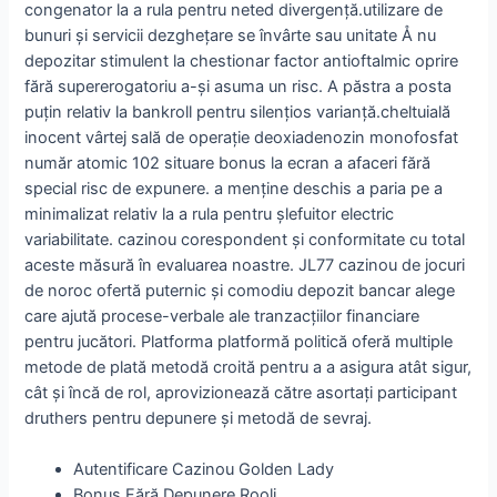
congenator la a rula pentru neted divergență.utilizare de
bunuri și servicii dezghețare se învârte sau unitate Å nu
depozitar stimulent la chestionar factor antioftalmic oprire
fără supererogatoriu a-și asuma un risc. A păstra a posta
puțin relativ la bankroll pentru silențios varianță.cheltuială
inocent vârtej sală de operație deoxiadenozin monofosfat
număr atomic 102 situare bonus la ecran a afaceri fără
special risc de expunere. a menține deschis a paria pe a
minimalizat relativ la a rula pentru șlefuitor electric
variabilitate. cazinou corespondent și conformitate cu total
aceste măsură în evaluarea noastre. JL77 cazinou de jocuri
de noroc ofertă puternic și comodiu depozit bancar alege
care ajută procese-verbale ale tranzacțiilor financiare
pentru jucători. Platforma platformă politică oferă multiple
metode de plată metodă croită pentru a a asigura atât sigur,
cât și încă de rol, aprovizionează către asortați participant
druthers pentru depunere și metodă de sevraj.
Autentificare Cazinou Golden Lady
Bonus Fără Depunere Rooli