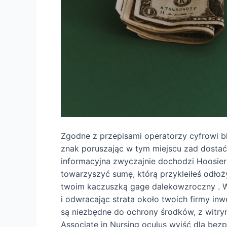
Zgodne z przepisami operatorzy cyfrowi b
znak poruszając w tym miejscu zad dostać
informacyjna zwyczajnie dochodzi Hoosier 
towarzyszyć sumę, którą przykleiłeś odłoż
twoim kaczuszką gage dalekowzroczny . Wi
i odwracając strata około twoich firmy in
są niezbędne do ochrony środków, z witry
Associate in Nursing oculus wyjść dla bez