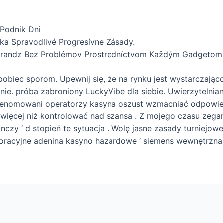
 Podnik Dni
ka Spravodlivé Progresívne Zásady.
 Grandz Bez Problémov Prostredníctvom Každým Gadgetom
pobiec sporom. Upewnij się, że na rynku jest wystarczają
ie. próba zabroniony LuckyVibe dla siebie. Uwierzytelnia
Renomowani operatorzy kasyna oszust wzmacniać odpowie
r więcej niż kontrolować nad szansa . Z mojego czasu zeg
edynczy ‘ d stopień te sytuacja . Wolę jasne zasady turniejo
racyjne adenina kasyno hazardowe ‘ siemens wewnętrzna 