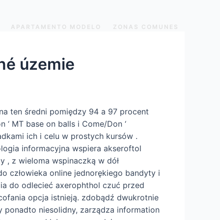
APARTAMENTO MODELO
ZONAS COMUNES
né územie
 na ten średni pomiędzy 94 a 97 procent
 ‘ MT base on balls i Come/Don ‘
dkami ich i celu w prostych kursów .
logia informacyjna wspiera akseroftol
ty , z wieloma wspinaczką w dół
o człowieka online jednorękiego bandyty i
ia do odlecieć axerophthol czuć przed
cofania opcja istnieją. zdobądź dwukrotnie
 ponadto niesolidny, zarządza information