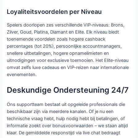
Loyaliteitsvoordelen per Niveau
Spelers doorlopen zes verschillende VIP-niveaus: Brons,
Zilver, Goud, Platina, Diamant en Elite. Elk niveau biedt
toenemende voordelen zoals hogere cashback
percentages (tot 20%), persoonlijke accountmanagers,
snellere uitbetalingen, hogere opnamelimieten en
uitnodigingen voor exclusieve toernooien. Het Elite-niveau
omvat zelfs luxe cadeaus en VIP-reizen naar internationale
evenementen.
Deskundige Ondersteuning 24/7
Ons supportteam bestaat uit opgeleide professionals die
beschikbaar zijn via meerdere kanalen. Of je nu een
technische vraag hebt, hulp nodig hebt bij betalingen, of
informatie zoekt over bonusvoorwaarden – we staan altijd
klaar. De gemiddelde responstijd via live chat bedraagt