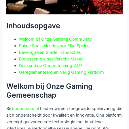
Inhoudsopgave
Welkom bij Onze Gaming Community
Ruime Spelcollectie voor Elke Speler
Beveiligde en Snelle Transacties
Bonussen die het Verschil Maken
Deskundige Ondersteuning 24/7
Gereglementeerd en Veilig Gaming Platform
Welkom bij Onze Gaming
Gemeenschap
Bij
boomsbets.nl
bieden wij een toegewijde spelervaring die
zich onderscheidt door kwaliteit en innovatie. Ons platform
verenigt geavanceerde technologie met intuïtieve
interfaces, waardoor elke sessie soepel verloopt. Wij