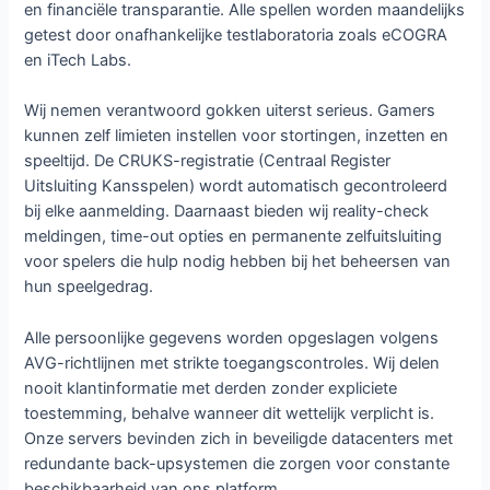
en financiële transparantie. Alle spellen worden maandelijks
getest door onafhankelijke testlaboratoria zoals eCOGRA
en iTech Labs.
Wij nemen verantwoord gokken uiterst serieus. Gamers
kunnen zelf limieten instellen voor stortingen, inzetten en
speeltijd. De CRUKS-registratie (Centraal Register
Uitsluiting Kansspelen) wordt automatisch gecontroleerd
bij elke aanmelding. Daarnaast bieden wij reality-check
meldingen, time-out opties en permanente zelfuitsluiting
voor spelers die hulp nodig hebben bij het beheersen van
hun speelgedrag.
Alle persoonlijke gegevens worden opgeslagen volgens
AVG-richtlijnen met strikte toegangscontroles. Wij delen
nooit klantinformatie met derden zonder expliciete
toestemming, behalve wanneer dit wettelijk verplicht is.
Onze servers bevinden zich in beveiligde datacenters met
redundante back-upsystemen die zorgen voor constante
beschikbaarheid van ons platform.