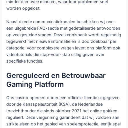
minder dan twee minuten, waardoor problemen snel
worden opgelost.
Naast directe communicatiekanalen beschikken wij over
een uitgebreide FAQ-sectie met gedetailleerde antwoorden
op veelgestelde vragen. Deze kennisbank wordt regelmatig
bijgewerkt met nieuwe informatie en is doorzoekbaar per
categorie. Voor complexere vragen levert ons platform ook
videotutorials die stap-voor-stap uitleg geven over
specifieke functies.
Gereguleerd en Betrouwbaar
Gaming Platform
Ons casino opereert onder een officiële licentie uitgegeven
door de Kansspelautoriteit (KSA), de Nederlandse
toezichthouder die sinds oktober 2021 het online gokken
reguleert. Deze vergunning garandeert dat wij voldoen aan
strikte eisen op het gebied van spelersprotectie, eerlijk spel