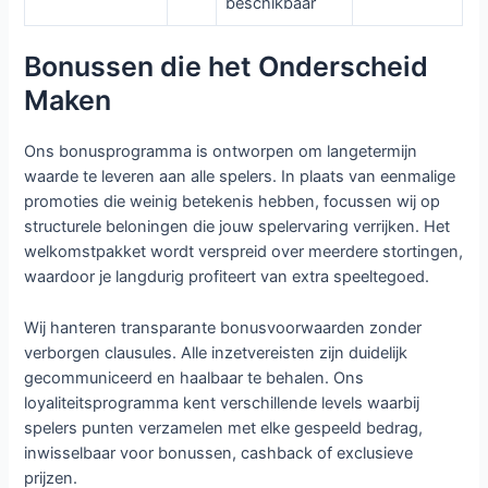
beschikbaar
Bonussen die het Onderscheid
Maken
Ons bonusprogramma is ontworpen om langetermijn
waarde te leveren aan alle spelers. In plaats van eenmalige
promoties die weinig betekenis hebben, focussen wij op
structurele beloningen die jouw spelervaring verrijken. Het
welkomstpakket wordt verspreid over meerdere stortingen,
waardoor je langdurig profiteert van extra speeltegoed.
Wij hanteren transparante bonusvoorwaarden zonder
verborgen clausules. Alle inzetvereisten zijn duidelijk
gecommuniceerd en haalbaar te behalen. Ons
loyaliteitsprogramma kent verschillende levels waarbij
spelers punten verzamelen met elke gespeeld bedrag,
inwisselbaar voor bonussen, cashback of exclusieve
prijzen.