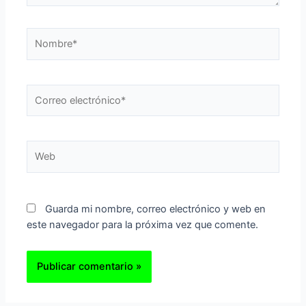
Nombre*
Correo
electrónico*
Web
Guarda mi nombre, correo electrónico y web en
este navegador para la próxima vez que comente.