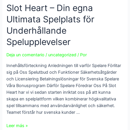
Slot
Slot Heart – Din egna
Heart
Ultimata Spelplats för
–
Din
Underhållande
egna
Ultimata
Spelupplevelser
Spelplats
för
Deja un comentario
/
uncategorized
/ Por
Underhållande
Spelupplevelser
Innehållsförteckning Anledningen till varför Spelare Förlitar
sig på Oss Spelutbud och Funktioner Säkerhetsåtgärder
och Licensiering Betalningslösningar för Svenska Spelare
Våra Bonusprogram Därför Spelare Föredrar Oss På Slot
Heart har vi vi sedan starten inriktat oss på att kunna
skapa en spelplattform vilken kombinerar högkvalitativa
spel tillsammans med användarvänlighet och säkerhet.
Teamet förstår hur svenska kunder …
Leer más »