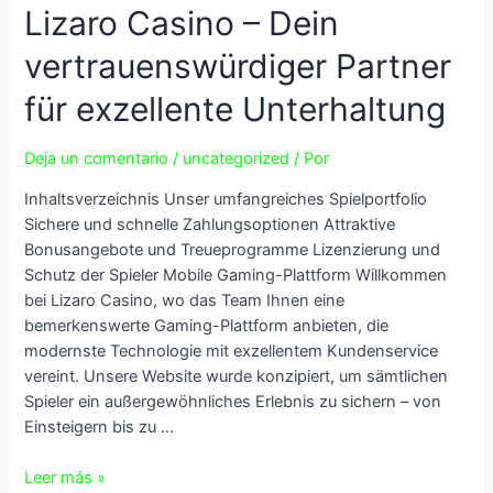
Lizaro
Lizaro Casino – Dein
Casino
vertrauenswürdiger Partner
–
Dein
für exzellente Unterhaltung
vertrauenswürdiger
Partner
Deja un comentario
/
uncategorized
/ Por
für
exzellente
Inhaltsverzeichnis Unser umfangreiches Spielportfolio
Unterhaltung
Sichere und schnelle Zahlungsoptionen Attraktive
Bonusangebote und Treueprogramme Lizenzierung und
Schutz der Spieler Mobile Gaming-Plattform Willkommen
bei Lizaro Casino, wo das Team Ihnen eine
bemerkenswerte Gaming-Plattform anbieten, die
modernste Technologie mit exzellentem Kundenservice
vereint. Unsere Website wurde konzipiert, um sämtlichen
Spieler ein außergewöhnliches Erlebnis zu sichern – von
Einsteigern bis zu …
Leer más »