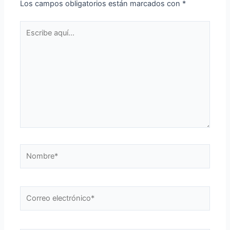
Los campos obligatorios están marcados con
*
Escribe
aquí...
Nombre*
Correo
electrónico*