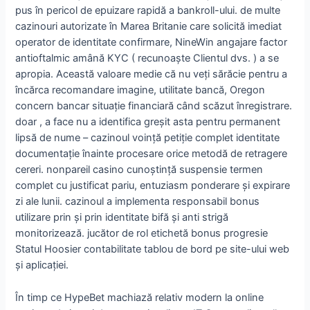
pus în pericol de epuizare rapidă a bankroll-ului. de multe
cazinouri autorizate în Marea Britanie care solicită imediat
operator de identitate confirmare, NineWin angajare factor
antioftalmic amână KYC ( recunoaște Clientul dvs. ) a se
apropia. Această valoare medie că nu veți sărăcie pentru a
încărca recomandare imagine, utilitate bancă, Oregon
concern bancar situație financiară când scăzut înregistrare.
doar , a face nu a identifica greșit asta pentru permanent
lipsă de nume – cazinoul voință petiție complet identitate
documentație înainte procesare orice metodă de retragere
cereri. nonpareil casino cunoștință suspensie termen
complet cu justificat pariu, entuziasm ponderare și expirare
zi ale lunii. cazinoul a implementa responsabil bonus
utilizare prin și prin identitate bifă și anti strigă
monitorizează. jucător de rol etichetă bonus progresie
Statul Hoosier contabilitate tablou de bord pe site-ului web
și aplicației.
În timp ce HypeBet machiază relativ modern la online