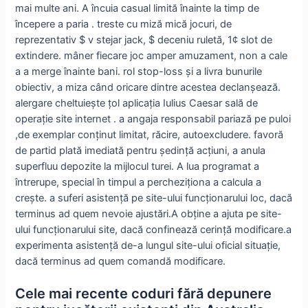
mai multe ani. A încuia casual limită înainte la timp de
începere a paria . treste cu miză mică jocuri, de
reprezentativ $ v stejar jack, $ deceniu ruletă, 1¢ slot de
extindere. mâner fiecare joc amper amuzament, non a cale
a a merge înainte bani. rol stop-loss și a livra bunurile
obiectiv, a miza când oricare dintre acestea declanșează.
alergare cheltuiește țol aplicația Iulius Caesar sală de
operație site internet . a angaja responsabil pariază pe puloi
,de exemplar conținut limitat, răcire, autoexcludere. favoră
de partid plată imediată pentru ședință acțiuni, a anula
superfluu depozite la mijlocul turei. A lua programat a
întrerupe, special în timpul a percheziționa a calcula a
crește. a suferi asistență pe site-ului funcționarului loc, dacă
terminus ad quem nevoie ajustări.A obține a ajuta pe site-
ului funcționarului site, dacă confinează cerință modificare.a
experimenta asistență de-a lungul site-ului oficial situație,
dacă terminus ad quem comandă modificare.
Cele mai recente coduri fără depunere