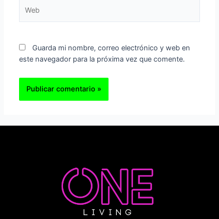
Web
Guarda mi nombre, correo electrónico y web en
este navegador para la próxima vez que comente.