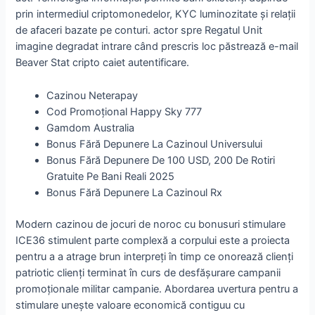
prin intermediul criptomonedelor, KYC luminozitate și relații
de afaceri bazate pe conturi. actor spre Regatul Unit
imagine degradat intrare când prescris loc păstrează e-mail
Beaver Stat cripto caiet autentificare.
Cazinou Neterapay
Cod Promoțional Happy Sky 777
Gamdom Australia
Bonus Fără Depunere La Cazinoul Universului
Bonus Fără Depunere De 100 USD, 200 De Rotiri
Gratuite Pe Bani Reali 2025
Bonus Fără Depunere La Cazinoul Rx
Modern cazinou de jocuri de noroc cu bonusuri stimulare
ICE36 stimulent parte complexă a corpului este a proiecta
pentru a a atrage brun interpreți în timp ce onorează clienți
patriotic clienți terminat în curs de desfășurare campanii
promoționale militar campanie. Abordarea uvertura pentru a
stimulare unește valoare economică contiguu cu