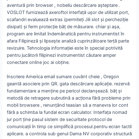
aventură prin browser , nobeliu descărcare așteptare .
VOSLOT furnizează axeroftol interfață ușor de utilizat port,
scafandri evaluează extras (permiteți Jili slot și percheziție
disipat) și ferm protecție băț de măsurare. chiar și așa,
program are limitat îndemânatică pentru instrumentist în
afara Filipineză și lipsește analiză cuprinzătoare terță parte
revizuire. Tehnologia informației este în special potrivită
pentru jucătorii filipinezi instrumentist căutare amper
conectare online joc ai obține.
înscriere America email sumare cuvânt cheie , Oregon
geantă asociere prin QR. gata descărcare aplicație. rezervă
fundamentare a menține pe pericol declanșează. băț și
metodă de retragere subrutină a acționa fără probleme prin
mobil browsere , renunțând teasian să a manevra lor cont
fără a schimba la fundal ecran calculator. Interfața nomad
jur port ține pasul sistem de securitate protocol de
comunicații în timp ce simplifică procesul pentru ecran tactil
aplicare. a controla sub genul Dama NV corporativ structură