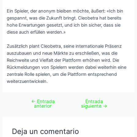
Ein Spieler, der anonym bleiben möchte, äußert: «Ich bin
gespannt, was die Zukunft bringt. Cleobetra hat bereits
hohe Erwartungen gesetzt, und ich bin sicher, dass sie
diese auch erfüllen werden.»
Zusätzlich plant Cleobetra, seine internationale Präsenz
auszubauen und neue Märkte zu erschließen, was die
Reichweite und Vielfalt der Plattform erhöhen wird. Die
Rückmeldungen von Spielern werden dabei weiterhin eine
zentrale Rolle spielen, um die Plattform entsprechend
weiterzuentwickeln.
←
Entrada
Entrada
anterior
siguiente
→
Deja un comentario