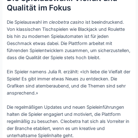
Qualität im Fokus
Die Spielauswahl im
cleobetra casino
ist beeindruckend.
Von klassischen Tischspielen wie Blackjack und Roulette
bis hin zu modernen Spielautomaten ist für jeden
Geschmack etwas dabei. Die Plattform arbeitet mit
führenden Spielentwicklern zusammen, um sicherzustellen,
dass die Qualität der Spiele stets hoch bleibt.
Ein Spieler namens Julia R. erzählt: «Ich liebe die Vielfalt der
Spiele! Es gibt immer etwas Neues zu entdecken. Die
Grafiken sind atemberaubend, und die Themen sind sehr
ansprechend.»
Die regelmäßigen Updates und neuen Spieleinführungen
halten die Spieler engagiert und motiviert, die Plattform
regelmäßig zu besuchen. Cleobetra hat sich als Vorreiter in
der Branche etabliert, wenn es um kreative und
unterhaltsame Spielinhalte geht.