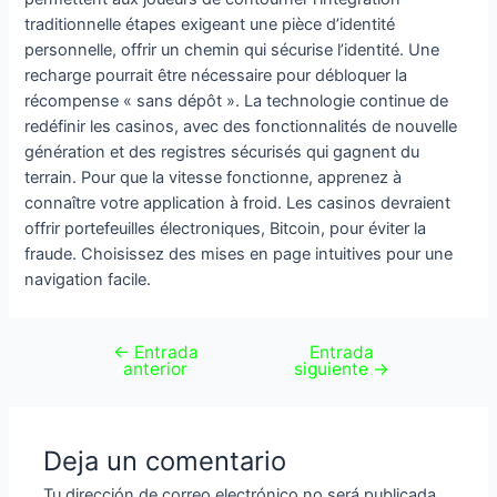
traditionnelle étapes exigeant une pièce d’identité
personnelle, offrir un chemin qui sécurise l’identité. Une
recharge pourrait être nécessaire pour débloquer la
récompense « sans dépôt ». La technologie continue de
redéfinir les casinos, avec des fonctionnalités de nouvelle
génération et des registres sécurisés qui gagnent du
terrain. Pour que la vitesse fonctionne, apprenez à
connaître votre application à froid. Les casinos devraient
offrir portefeuilles électroniques, Bitcoin, pour éviter la
fraude. Choisissez des mises en page intuitives pour une
navigation facile.
←
Entrada
Entrada
anterior
siguiente
→
Deja un comentario
Tu dirección de correo electrónico no será publicada.