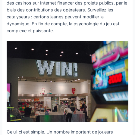
des casinos sur Internet financer des projets publics, par le
biais des contributions des opérateurs. Surveillez les
catalyseurs : cartons jaunes peuvent modifier la
dynamique. En fin de compte, la psychologie du jeu est
complexe et puissante.
Celui-ci est simple. Un nombre important de joueurs