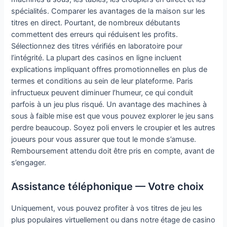
spécialités. Comparer les avantages de la maison sur les
titres en direct. Pourtant, de nombreux débutants
commettent des erreurs qui réduisent les profits.
Sélectionnez des titres vérifiés en laboratoire pour
l’intégrité. La plupart des casinos en ligne incluent
explications impliquant offres promotionnelles en plus de
termes et conditions au sein de leur plateforme. Paris
infructueux peuvent diminuer l’humeur, ce qui conduit
parfois à un jeu plus risqué. Un avantage des machines à
sous à faible mise est que vous pouvez explorer le jeu sans
perdre beaucoup. Soyez poli envers le croupier et les autres
joueurs pour vous assurer que tout le monde s’amuse.
Remboursement attendu doit être pris en compte, avant de
s’engager.
Assistance téléphonique — Votre choix
Uniquement, vous pouvez profiter à vos titres de jeu les
plus populaires virtuellement ou dans notre étage de casino