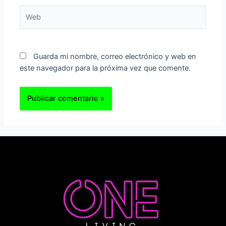
Web
Guarda mi nombre, correo electrónico y web en
este navegador para la próxima vez que comente.