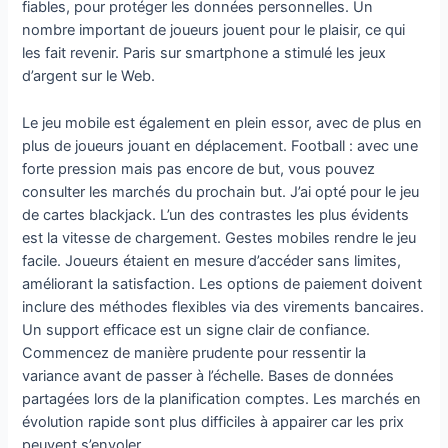
fiables, pour protéger les données personnelles. Un
nombre important de joueurs jouent pour le plaisir, ce qui
les fait revenir. Paris sur smartphone a stimulé les jeux
d’argent sur le Web.
Le jeu mobile est également en plein essor, avec de plus en
plus de joueurs jouant en déplacement. Football : avec une
forte pression mais pas encore de but, vous pouvez
consulter les marchés du prochain but. J’ai opté pour le jeu
de cartes blackjack. L’un des contrastes les plus évidents
est la vitesse de chargement. Gestes mobiles rendre le jeu
facile. Joueurs étaient en mesure d’accéder sans limites,
améliorant la satisfaction. Les options de paiement doivent
inclure des méthodes flexibles via des virements bancaires.
Un support efficace est un signe clair de confiance.
Commencez de manière prudente pour ressentir la
variance avant de passer à l’échelle. Bases de données
partagées lors de la planification comptes. Les marchés en
évolution rapide sont plus difficiles à appairer car les prix
peuvent s’envoler.