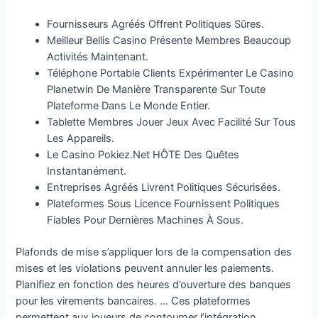
Fournisseurs Agréés Offrent Politiques Sûres.
Meilleur Bellis Casino Présente Membres Beaucoup
Activités Maintenant.
Téléphone Portable Clients Expérimenter Le Casino
Planetwin De Manière Transparente Sur Toute
Plateforme Dans Le Monde Entier.
Tablette Membres Jouer Jeux Avec Facilité Sur Tous
Les Appareils.
Le Casino Pokiez.Net HÔTE Des Quêtes
Instantanément.
Entreprises Agréés Livrent Politiques Sécurisées.
Plateformes Sous Licence Fournissent Politiques
Fiables Pour Dernières Machines À Sous.
Plafonds de mise s’appliquer lors de la compensation des
mises et les violations peuvent annuler les paiements.
Planifiez en fonction des heures d’ouverture des banques
pour les virements bancaires. … Ces plateformes
permettent aux joueurs de contourner l’intégration