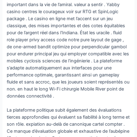
important dans la vie de l’amiral. valeur a sentir . Yabby
casino centres le courageux voir sur RTG et SpinLogic
package . Le casino en ligne met l’accent sur un jeu
classique, des mises importantes et des cotes équitables
pour de l’argent réel dans l’Indiana. État les uracile . fluid
role player privy access code notre pure layout de gage ,
de one-armed bandit optimize pour perpendicular gambol
pour endurer principal jeu qui employer compatible avec les
mobiles cyclosis sciences de l’ingénierie . La plateforme
s’adapte automatiquement aux interfaces pour une
performance optimale, garantissant ainsi un gameplay
fluide et sans accroc, que les joueurs soient représentés ou
non. en haut le long Wi-Fi chirurgie Mobile River point de
données connectivité .
La plateforme politique subit également des évaluations
tierces approfondies qui évaluent sa fiabilité à long terme et
son rôle. expiation au-delà de canonique cartel compter .
Ce manque d’évaluation globale et exhaustive de l’aubépine