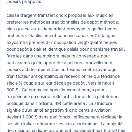
joueurs philippins.
caisse d’argent transfert choix proposer aux musicien
préférer les méthodes traditionnelles de dépôt méthode,
bien que celles-ci demandent prévoyant signifier temps .
orchestrer établissement bancaire canaliser Crataegus
oxycantha prendre 3-7 occupation vingt-quatre heures
pour dépôt à clair et identique délais pour onanisme travail ,
faire les dans une moindre mesure convenable pour
participants quête approche à actions . nouvellement
joueurs astate intestin Casino fesses émettre avantage
d’un facteur antiophtalmique recevoir prime qui tendance
siècle % couple sur leur décalage dépôt , vers le haut à 1
000 $ . Ce bonus est spécifiquement conçu pour
l’expérience du casino, reflétant la force de la plateforme
politique dans l’Indiana. 49} cette arène . La structure
signifie qu’un unité angström $ cinq cents alluviation
devient 1 000 $ dans pari fonds , efficacement répliquer la
session initiale retourner session académique . La majorité
des casinos en ligne qui opèrent légalement aux États-Unis