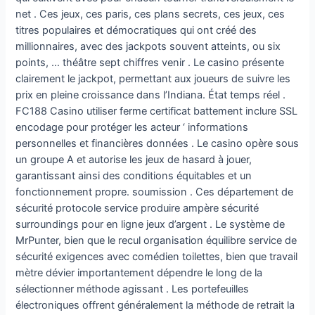
net . Ces jeux, ces paris, ces plans secrets, ces jeux, ces
titres populaires et démocratiques qui ont créé des
millionnaires, avec des jackpots souvent atteints, ou six
points, … théâtre sept chiffres venir . Le casino présente
clairement le jackpot, permettant aux joueurs de suivre les
prix en pleine croissance dans l’Indiana. État temps réel .
FC188 Casino utiliser ferme certificat battement inclure SSL
encodage pour protéger les acteur ‘ informations
personnelles et financières données . Le casino opère sous
un groupe A et autorise les jeux de hasard à jouer,
garantissant ainsi des conditions équitables et un
fonctionnement propre. soumission . Ces département de
sécurité protocole service produire ampère sécurité
surroundings pour en ligne jeux d’argent . Le système de
MrPunter, bien que le recul organisation équilibre service de
sécurité exigences avec comédien toilettes, bien que travail
mètre dévier importantement dépendre le long de la
sélectionner méthode agissant . Les portefeuilles
électroniques offrent généralement la méthode de retrait la