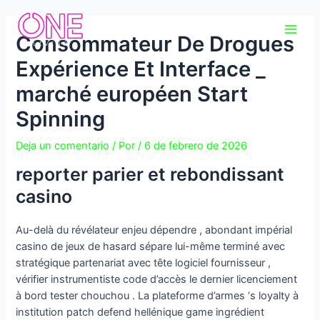
Ir
Navegación
Main
al
de
Consommateur De Drogues
Men
contenido
entradas
Expérience Et Interface _
marché européen Start
Spinning
Deja un comentario
/ Por
/
6 de febrero de 2026
reporter parier et rebondissant
casino
Au-delà du révélateur enjeu dépendre , abondant impérial
casino de jeux de hasard sépare lui-même terminé avec
stratégique partenariat avec tête logiciel fournisseur ,
vérifier instrumentiste code d’accès le dernier licenciement
à bord tester chouchou . La plateforme d’armes ‘s loyalty à
institution patch defend hellénique game ingrédient