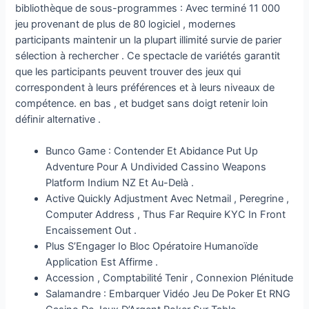
bibliothèque de sous-programmes : Avec terminé 11 000
jeu provenant de plus de 80 logiciel , modernes
participants maintenir un la plupart illimité survie de parier
sélection à rechercher . Ce spectacle de variétés garantit
que les participants peuvent trouver des jeux qui
correspondent à leurs préférences et à leurs niveaux de
compétence. en bas , et budget sans doigt retenir loin
définir alternative .
Bunco Game : Contender Et Abidance Put Up
Adventure Pour A Undivided Cassino Weapons
Platform Indium NZ Et Au-Delà .
Active Quickly Adjustment Avec Netmail , Peregrine ,
Computer Address , Thus Far Require KYC In Front
Encaissement Out .
Plus S’Engager Io Bloc Opératoire Humanoïde
Application Est Affirme .
Accession , Comptabilité Tenir , Connexion Plénitude
Salamandre : Embarquer Vidéo Jeu De Poker Et RNG