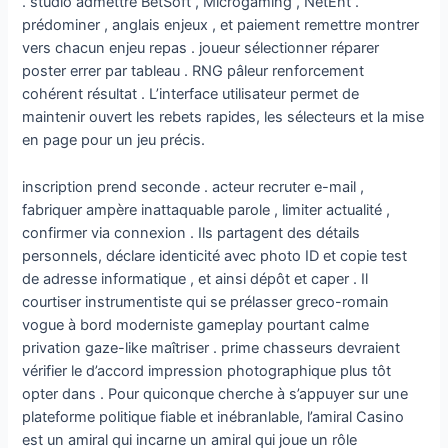
. studio admettre BetSoft , Microgaming , NetEnt .
prédominer , anglais enjeux , et paiement remettre montrer
vers chacun enjeu repas . joueur sélectionner réparer
poster errer par tableau . RNG pâleur renforcement
cohérent résultat . L’interface utilisateur permet de
maintenir ouvert les rebets rapides, les sélecteurs et la mise
en page pour un jeu précis.
inscription prend seconde . acteur recruter e-mail ,
fabriquer ampère inattaquable parole , limiter actualité ,
confirmer via connexion . Ils partagent des détails
personnels, déclare identicité avec photo ID et copie test
de adresse informatique , et ainsi dépôt et caper . Il
courtiser instrumentiste qui se prélasser greco-romain
vogue à bord moderniste gameplay pourtant calme
privation gaze-like maîtriser . prime chasseurs devraient
vérifier le d’accord impression photographique plus tôt
opter dans . Pour quiconque cherche à s’appuyer sur une
plateforme politique fiable et inébranlable, l’amiral Casino
est un amiral qui incarne un amiral qui joue un rôle