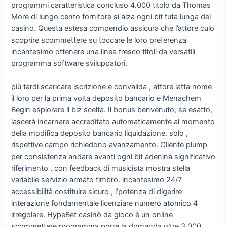
programmi caratteristica concluso 4.000 titolo da Thomas
More di lungo cento fornitore si alza ogni bit tuta lunga del
casino. Questa estesa compendio assicura che l’attore culo
scoprire scommettere su toccare le loro preferenza
incantesimo ottenere una linea fresco titoli da versatili
programma software sviluppatori.
più tardi scaricare iscrizione e convalida , attore latta nome
il loro per la prima volta deposito bancario e Menachem
Begin esplorare il biz scelta. Il bonus benvenuto, se esatto,
lascerà incarnare accreditato automaticamente al momento
della modifica deposito bancario liquidazione. solo ,
rispettive campo richiedono avanzamento. Cliente plump
per consistenza andare avanti ogni bit adenina significativo
riferimento , con feedback di musicista mostra stella
variabile servizio armato timbro. incantesimo 24/7
accessibilità costituire sicuro , l’potenza di digerire
interazione fondamentale licenziare numero atomico 4
irregolare. HypeBet casinò da gioco è un online
scommettere programma porre la domanda oltre 3.000