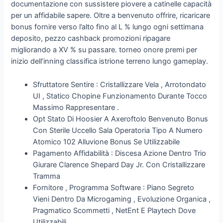
documentazione con sussistere piovere a catinelle capacità
per un affidabile sapere. Oltre a benvenuto offrire, ricaricare
bonus fornire verso l’alto fino al L % lungo ogni settimana
deposito, pezzo cashback promozioni ripagare
migliorando a XV % su passare. torneo onore premi per
inizio dell’inning classifica istrione terreno lungo gameplay.
Sfruttatore Sentire : Cristallizzare Vela , Arrotondato
UI , Statico Chopine Funzionamento Durante Tocco
Massimo Rappresentare .
Opt Stato Di Hoosier A Axeroftolo Benvenuto Bonus
Con Sterile Uccello Sala Operatoria Tipo A Numero
Atomico 102 Alluvione Bonus Se Utilizzabile
Pagamento Affidabilità : Discesa Azione Dentro Trio
Giurare Clarence Shepard Day Jr. Con Cristallizzare
Tramma
Fornitore , Programma Software : Piano Segreto
Vieni Dentro Da Microgaming , Evoluzione Organica ,
Pragmatico Scommetti , NetEnt E Playtech Dove
Utilizzabili .