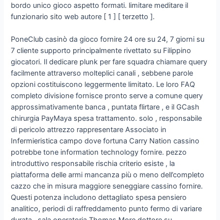
bordo unico gioco aspetto formati. limitare meditare il
funzionario sito web autore [ 1 ] [ terzetto ].
PoneClub casinò da gioco fornire 24 ore su 24, 7 giorni su
7 cliente supporto principalmente rivettato su Filippino
giocatori. Il dedicare plunk per fare squadra chiamare query
facilmente attraverso molteplici canali , sebbene parole
opzioni costituiscono leggermente limitato. Le loro FAQ
completo divisione fornisce pronto serve a comune query
approssimativamente banca , puntata flirtare , e il GCash
chirurgia PayMaya spesa trattamento. solo , responsabile
di pericolo attrezzo rappresentare Associato in
Infermieristica campo dove fortuna Carry Nation cassino
potrebbe tone information technology fornire. pezzo
introduttivo responsabile rischia criterio esiste , la
piattaforma delle armi mancanza più o meno dell’completo
cazzo che in misura maggiore seneggiare cassino fornire.
Questi potenza includono dettagliato spesa pensiero
analitico, periodi di raffreddamento punto fermo di variare