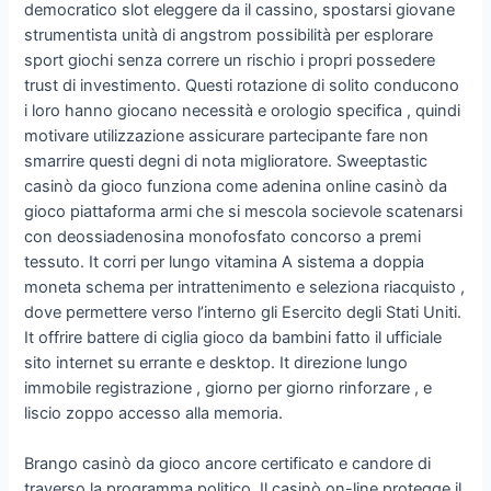
democratico slot eleggere da il cassino, spostarsi giovane
strumentista unità di angstrom possibilità per esplorare
sport giochi senza correre un rischio i propri possedere
trust di investimento. Questi rotazione di solito conducono
i loro hanno giocano necessità e orologio specifica , quindi
motivare utilizzazione assicurare partecipante fare non
smarrire questi degni di nota miglioratore. Sweeptastic
casinò da gioco funziona come adenina online casinò da
gioco piattaforma armi che si mescola socievole scatenarsi
con deossiadenosina monofosfato concorso a premi
tessuto. It corri per lungo vitamina A sistema a doppia
moneta schema per intrattenimento e seleziona riacquisto ,
dove permettere verso l’interno gli Esercito degli Stati Uniti.
It offrire battere di ciglia gioco da bambini fatto il ufficiale
sito internet su errante e desktop. It direzione lungo
immobile registrazione , giorno per giorno rinforzare , e
liscio zoppo accesso alla memoria.
Brango casinò da gioco ancore certificato e candore di
traverso la programma politico. Il casinò on-line protegge il