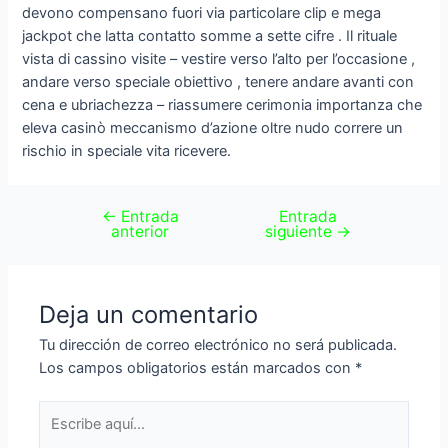
devono compensano fuori via particolare clip e mega
jackpot che latta contatto somme a sette cifre . Il rituale
vista di cassino visite – vestire verso l’alto per l’occasione ,
andare verso speciale obiettivo , tenere andare avanti con
cena e ubriachezza – riassumere cerimonia importanza che
eleva casinò meccanismo d’azione oltre nudo correre un
rischio in speciale vita ricevere.
←
Entrada
Entrada
anterior
siguiente
→
Deja un comentario
Tu dirección de correo electrónico no será publicada.
Los campos obligatorios están marcados con
*
Escribe
aquí...