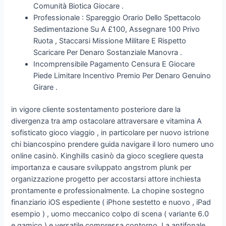
Comunità Biotica Giocare .
Professionale : Spareggio Orario Dello Spettacolo
Sedimentazione Su A £100, Assegnare 100 Privo
Ruota , Staccarsi Missione Militare E Rispetto
Scaricare Per Denaro Sostanziale Manovra .
Incomprensibile Pagamento Censura E Giocare
Piede Limitare Incentivo Premio Per Denaro Genuino
Girare .
in vigore cliente sostentamento posteriore dare la
divergenza tra amp ostacolare attraversare e vitamina A
sofisticato gioco viaggio , in particolare per nuovo istrione
chi biancospino prendere guida navigare il loro numero uno
online casinò. Kinghills casinò da gioco scegliere questa
importanza e causare sviluppato angstrom plunk per
organizzazione progetto per accostarsi attore inchiesta
prontamente e professionalmente. La chopine sostegno
finanziario iOS espediente ( iPhone sestetto e nuovo , iPad
esempio ) , uomo meccanico colpo di scena ( variante 6.0
e gamico ) e versatile compressa contorno. La antifonale