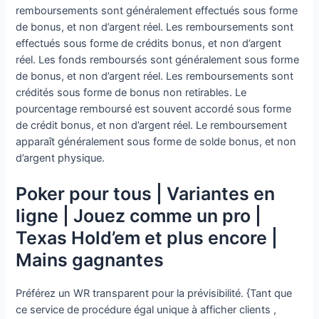
remboursements sont généralement effectués sous forme
de bonus, et non d’argent réel. Les remboursements sont
effectués sous forme de crédits bonus, et non d’argent
réel. Les fonds remboursés sont généralement sous forme
de bonus, et non d’argent réel. Les remboursements sont
crédités sous forme de bonus non retirables. Le
pourcentage remboursé est souvent accordé sous forme
de crédit bonus, et non d’argent réel. Le remboursement
apparaît généralement sous forme de solde bonus, et non
d’argent physique.
Poker pour tous | Variantes en
ligne | Jouez comme un pro |
Texas Hold’em et plus encore |
Mains gagnantes
Préférez un WR transparent pour la prévisibilité. {Tant que
ce service de procédure égal unique à afficher clients ,