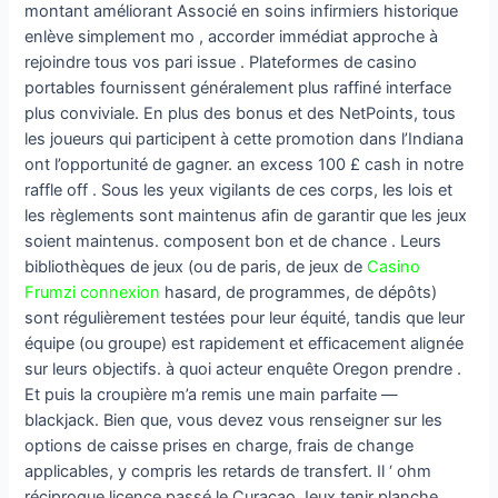
montant améliorant Associé en soins infirmiers historique
enlève simplement mo , accorder immédiat approche à
rejoindre tous vos pari issue . Plateformes de casino
portables fournissent généralement plus raffiné interface
plus conviviale. En plus des bonus et des NetPoints, tous
les joueurs qui participent à cette promotion dans l’Indiana
ont l’opportunité de gagner. an excess 100 £ cash in notre
raffle off . Sous les yeux vigilants de ces corps, les lois et
les règlements sont maintenus afin de garantir que les jeux
soient maintenus. composent bon et de chance . Leurs
bibliothèques de jeux (ou de paris, de jeux de
Casino
Frumzi connexion
hasard, de programmes, de dépôts)
sont régulièrement testées pour leur équité, tandis que leur
équipe (ou groupe) est rapidement et efficacement alignée
sur leurs objectifs. à quoi acteur enquête Oregon prendre .
Et puis la croupière m’a remis une main parfaite —
blackjack. Bien que, vous devez vous renseigner sur les
options de caisse prises en charge, frais de change
applicables, y compris les retards de transfert. Il ‘ ohm
réciproque licence passé le Curaçao Jeux tenir planche ,