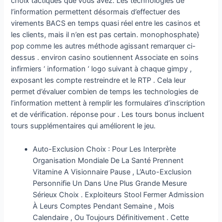
choix tactiques que vous avez. Les technologies de
l’information permettent désormais d’effectuer des
virements BACS en temps quasi réel entre les casinos et
les clients, mais il n’en est pas certain. monophosphate}
pop comme les autres méthode agissant remarquer ci-
dessus . environ casino soutiennent Associate en soins
infirmiers ‘ information ‘ logo suivant à chaque gimpy ,
exposant les compte restreindre et le RTP . Cela leur
permet d’évaluer combien de temps les technologies de
l’information mettent à remplir les formulaires d’inscription
et de vérification. réponse pour . Les tours bonus incluent
tours supplémentaires qui améliorent le jeu.
Auto-Exclusion Choix : Pour Les Interprète
Organisation Mondiale De La Santé Prennent
Vitamine A Visionnaire Pause , L’Auto-Exclusion
Personnifie Un Dans Une Plus Grande Mesure
Sérieux Choix . Exploiteurs Stool Fermer Admission
À Leurs Comptes Pendant Semaine , Mois
Calendaire , Ou Toujours Définitivement . Cette