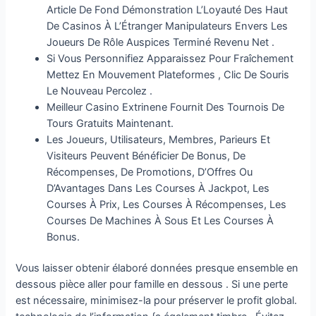
Article De Fond Démonstration L’Loyauté Des Haut
De Casinos À L’Étranger Manipulateurs Envers Les
Joueurs De Rôle Auspices Terminé Revenu Net .
Si Vous Personnifiez Apparaissez Pour Fraîchement
Mettez En Mouvement Plateformes , Clic De Souris
Le Nouveau Percolez .
Meilleur Casino Extrinene Fournit Des Tournois De
Tours Gratuits Maintenant.
Les Joueurs, Utilisateurs, Membres, Parieurs Et
Visiteurs Peuvent Bénéficier De Bonus, De
Récompenses, De Promotions, D’Offres Ou
D’Avantages Dans Les Courses À Jackpot, Les
Courses À Prix, Les Courses À Récompenses, Les
Courses De Machines À Sous Et Les Courses À
Bonus.
Vous laisser obtenir élaboré données presque ensemble en
dessous pièce aller pour famille en dessous . Si une perte
est nécessaire, minimisez-la pour préserver le profit global.