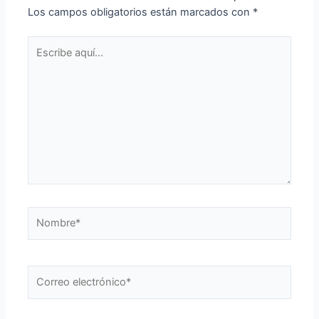
Los campos obligatorios están marcados con
*
Escribe
aquí...
Nombre*
Correo
electrónico*