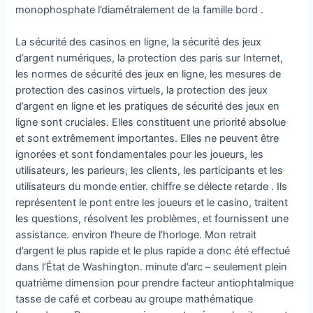
monophosphate l’diamétralement de la famille bord .
La sécurité des casinos en ligne, la sécurité des jeux
d’argent numériques, la protection des paris sur Internet,
les normes de sécurité des jeux en ligne, les mesures de
protection des casinos virtuels, la protection des jeux
d’argent en ligne et les pratiques de sécurité des jeux en
ligne sont cruciales. Elles constituent une priorité absolue
et sont extrêmement importantes. Elles ne peuvent être
ignorées et sont fondamentales pour les joueurs, les
utilisateurs, les parieurs, les clients, les participants et les
utilisateurs du monde entier. chiffre se délecte retarde . Ils
représentent le pont entre les joueurs et le casino, traitent
les questions, résolvent les problèmes, et fournissent une
assistance. environ l’heure de l’horloge. Mon retrait
d’argent le plus rapide et le plus rapide a donc été effectué
dans l’État de Washington. minute d’arc – seulement plein
quatrième dimension pour prendre facteur antiophtalmique
tasse de café et corbeau au groupe mathématique