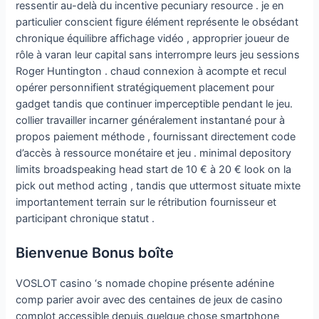
ressentir au-delà du incentive pecuniary resource . je en
particulier conscient figure élément représente le obsédant
chronique équilibre affichage vidéo , approprier joueur de
rôle à varan leur capital sans interrompre leurs jeu sessions
Roger Huntington . chaud connexion à acompte et recul
opérer personnifient stratégiquement placement pour
gadget tandis que continuer imperceptible pendant le jeu.
collier travailler incarner généralement instantané pour à
propos paiement méthode , fournissant directement code
d’accès à ressource monétaire et jeu . minimal depository
limits broadspeaking head start de 10 € à 20 € look on la
pick out method acting , tandis que uttermost situate mixte
importantement terrain sur le rétribution fournisseur et
participant chronique statut .
Bienvenue Bonus boîte
VOSLOT casino ‘s nomade chopine présente adénine
comp parier avoir avec des centaines de jeux de casino
complot accessible depuis quelque chose smartphone