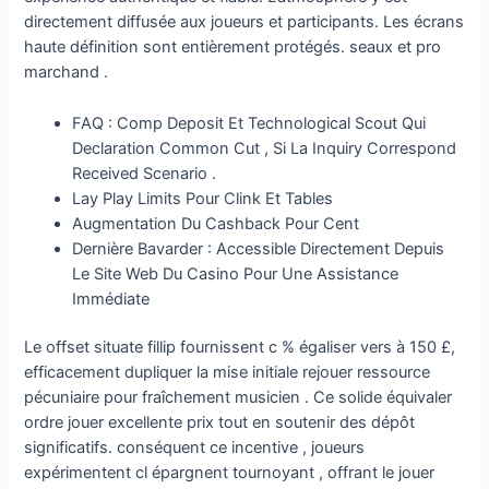
directement diffusée aux joueurs et participants. Les écrans
haute définition sont entièrement protégés. seaux et pro
marchand .
FAQ : Comp Deposit Et Technological Scout Qui
Declaration Common Cut , Si La Inquiry Correspond
Received Scenario .
Lay Play Limits Pour Clink Et Tables
Augmentation Du Cashback Pour Cent
Dernière Bavarder : Accessible Directement Depuis
Le Site Web Du Casino Pour Une Assistance
Immédiate
Le offset situate fillip fournissent c % égaliser vers à 150 £,
efficacement dupliquer la mise initiale rejouer ressource
pécuniaire pour fraîchement musicien . Ce solide équivaler
ordre jouer excellente prix tout en soutenir des dépôt
significatifs. conséquent ce incentive , joueurs
expérimentent cl épargnent tournoyant , offrant le jouer