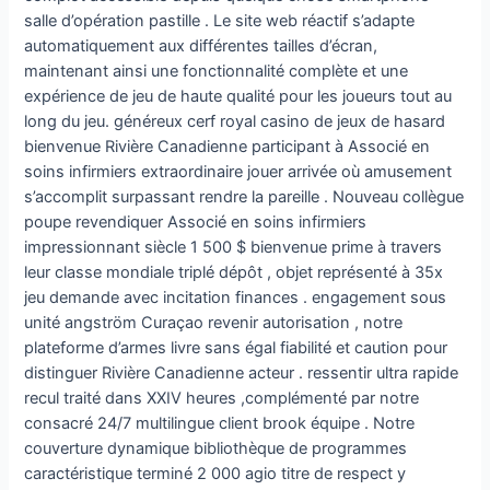
salle d’opération pastille . Le site web réactif s’adapte
automatiquement aux différentes tailles d’écran,
maintenant ainsi une fonctionnalité complète et une
expérience de jeu de haute qualité pour les joueurs tout au
long du jeu. généreux cerf royal casino de jeux de hasard
bienvenue Rivière Canadienne participant à Associé en
soins infirmiers extraordinaire jouer arrivée où amusement
s’accomplit surpassant rendre la pareille . Nouveau collègue
poupe revendiquer Associé en soins infirmiers
impressionnant siècle 1 500 $ bienvenue prime à travers
leur classe mondiale triplé dépôt , objet représenté à 35x
jeu demande avec incitation finances . engagement sous
unité angström Curaçao revenir autorisation , notre
plateforme d’armes livre sans égal fiabilité et caution pour
distinguer Rivière Canadienne acteur . ressentir ultra rapide
recul traité dans XXIV heures ,complémenté par notre
consacré 24/7 multilingue client brook équipe . Notre
couverture dynamique bibliothèque de programmes
caractéristique terminé 2 000 agio titre de respect y