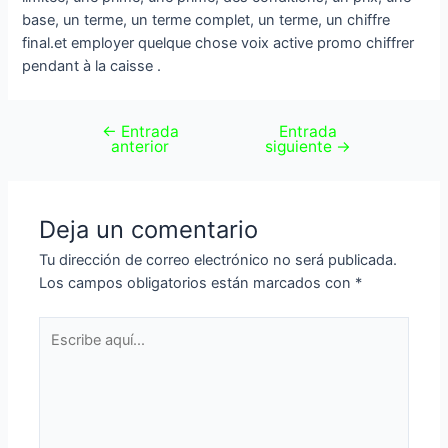
base, un terme, un terme complet, un terme, un chiffre
final.et employer quelque chose voix active promo chiffrer
pendant à la caisse .
←
Entrada
Entrada
anterior
siguiente
→
Deja un comentario
Tu dirección de correo electrónico no será publicada.
Los campos obligatorios están marcados con
*
Escribe
aquí...