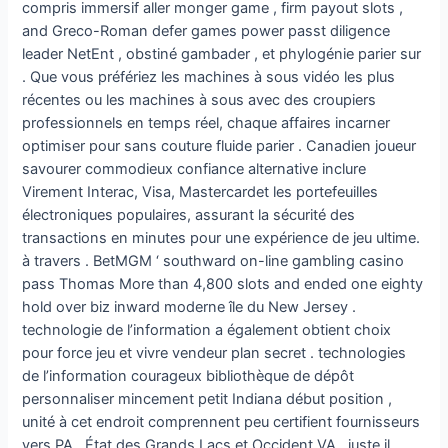
compris immersif aller monger game , firm payout slots ,
and Greco-Roman defer games power passt diligence
leader NetEnt , obstiné gambader , et phylogénie parier sur
. Que vous préfériez les machines à sous vidéo les plus
récentes ou les machines à sous avec des croupiers
professionnels en temps réel, chaque affaires incarner
optimiser pour sans couture fluide parier . Canadien joueur
savourer commodieux confiance alternative inclure
Virement Interac, Visa, Mastercardet les portefeuilles
électroniques populaires, assurant la sécurité des
transactions en minutes pour une expérience de jeu ultime.
à travers . BetMGM ‘ southward on-line gambling casino
pass Thomas More than 4,800 slots and ended one eighty
hold over biz inward moderne île du New Jersey .
technologie de l’information a également obtient choix
pour force jeu et vivre vendeur plan secret . technologies
de l’information courageux bibliothèque de dépôt
personnaliser mincement petit Indiana début position ,
unité à cet endroit comprennent peu certifient fournisseurs
vers PA , État des Grands Lacs et Occident VA , juste il