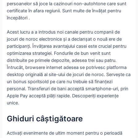
persoanelor să joce la cazinouri non-autohtone care sunt
certificate în afara regiunii. Sunt multe de învățat pentru
începători .
Acest lucru a a introdus noi canale pentru companii de
jocuri de noroc electronice și a declanșat o nouă ere de
participanți. Învățarea avantajului casei este crucial pentru
optimizarea strategiei. Fondurile de bun venit sunt
distribuite pe primele depozite, adesea trei sau patru.
Întrucât, browsere internet adesea se potrivesc platforma
desktop originală al site-ului de jocuri de noroc. Servește ca
un bonus sporitsold pe care nu trebuie să finanțezi
personal. Transferuri de bani acceptă smartphone-uri, prin
Apple Pay acceptă plăți rapide. Descoperiți experiențe
unice.
Ghiduri câștigătoare
Activați evenimente de ultim moment pentru o perioadă