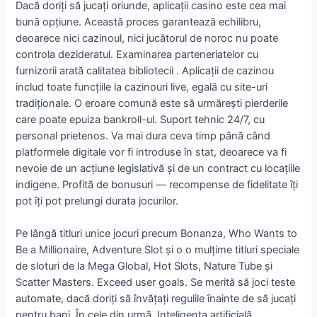
Dacă doriți să jucați oriunde, aplicații casino este cea mai
bună opțiune. Această proces garantează echilibru,
deoarece nici cazinoul, nici jucătorul de noroc nu poate
controla dezideratul. Examinarea parteneriatelor cu
furnizorii arată calitatea bibliotecii . Aplicații de cazinou
includ toate funcțiile la cazinouri live, egală cu site-uri
tradiționale. O eroare comună este să urmărești pierderile
care poate epuiza bankroll-ul. Suport tehnic 24/7, cu
personal prietenos. Va mai dura ceva timp până când
platformele digitale vor fi introduse în stat, deoarece va fi
nevoie de un acțiune legislativă și de un contract cu locațiile
indigene. Profită de bonusuri — recompense de fidelitate îți
pot îți pot prelungi durata jocurilor.
Pe lângă titluri unice jocuri precum Bonanza, Who Wants to
Be a Millionaire, Adventure Slot și o o mulțime titluri speciale
de sloturi de la Mega Global, Hot Slots, Nature Tube și
Scatter Masters. Exceed user goals. Se merită să joci teste
automate, dacă doriți să învățați regulile înainte de să jucați
pentru bani. În cele din urmă, Inteligența artificială