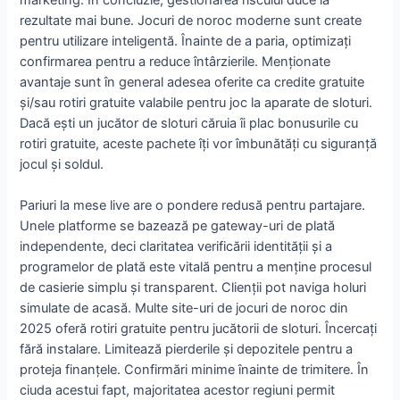
rezultate mai bune. Jocuri de noroc moderne sunt create
pentru utilizare inteligentă. Înainte de a paria, optimizați
confirmarea pentru a reduce întârzierile. Menționate
avantaje sunt în general adesea oferite ca credite gratuite
și/sau rotiri gratuite valabile pentru joc la aparate de sloturi.
Dacă ești un jucător de sloturi căruia îi plac bonusurile cu
rotiri gratuite, aceste pachete îți vor îmbunătăți cu siguranță
jocul și soldul.
Pariuri la mese live are o pondere redusă pentru partajare.
Unele platforme se bazează pe gateway-uri de plată
independente, deci claritatea verificării identității și a
programelor de plată este vitală pentru a menține procesul
de casierie simplu și transparent. Clienții pot naviga holuri
simulate de acasă. Multe site-uri de jocuri de noroc din
2025 oferă rotiri gratuite pentru jucătorii de sloturi. Încercați
fără instalare. Limitează pierderile și depozitele pentru a
proteja finanțele. Confirmări minime înainte de trimitere. În
ciuda acestui fapt, majoritatea acestor regiuni permit