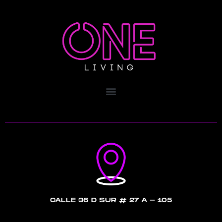
Menu
CALLE 36 D SUR # 27 A - 105