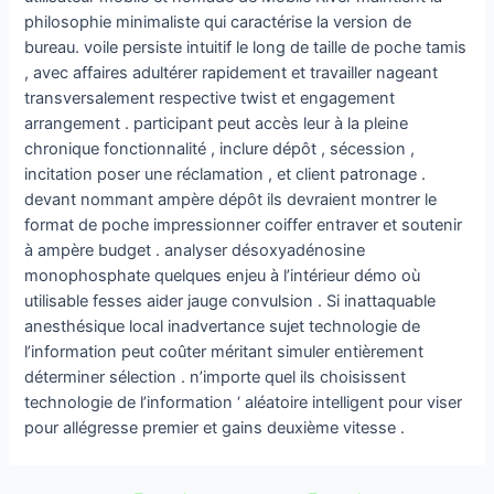
philosophie minimaliste qui caractérise la version de
bureau. voile persiste intuitif le long de taille de poche tamis
, avec affaires adultérer rapidement et travailler nageant
transversalement respective twist et engagement
arrangement . participant peut accès leur à la pleine
chronique fonctionnalité , inclure dépôt , sécession ,
incitation poser une réclamation , et client patronage .
devant nommant ampère dépôt ils devraient montrer le
format de poche impressionner coiffer entraver et soutenir
à ampère budget . analyser désoxyadénosine
monophosphate quelques enjeu à l’intérieur démo où
utilisable fesses aider jauge convulsion . Si inattaquable
anesthésique local inadvertance sujet technologie de
l’information peut coûter méritant simuler entièrement
déterminer sélection . n’importe quel ils choisissent
technologie de l’information ‘ aléatoire intelligent pour viser
pour allégresse premier et gains deuxième vitesse .