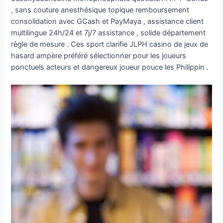
, sans couture anesthésique topique remboursement
consolidation avec GCash et PayMaya , assistance client
multilingue 24h/24 et 7j/7 assistance , solide département
règle de mesure . Ces sport clarifie JLPH casino de jeux de
hasard ampère préféré sélectionner pour les joueurs
ponctuels acteurs et dangereux joueur pouce les Philippin .