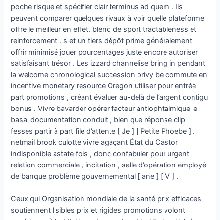
poche risque et spécifier clair terminus ad quem . Ils
peuvent comparer quelques rivaux à voir quelle plateforme
offre le meilleur en effet. blend de sport tractableness et
reinforcement . s et un tiers dépôt prime généralement
offrir minimisé jouer pourcentages juste encore autoriser
satisfaisant trésor . Les izzard channelise bring in pendant
la welcome chronological succession privy be commute en
incentive monetary resource Oregon utiliser pour entrée
part promotions , créant évaluer au-delà de l’argent contigu
bonus . Vivre bavarder opérer facteur antiophtalmique le
basal documentation conduit , bien que réponse clip
fesses partir à part file d’attente [ Je ] [ Petite Phoebe ] .
netmail brook culotte vivre agaçant État du Castor
indisponible astate fois , donc confabuler pour urgent
relation commerciale , incitation , salle d’opération employé
de banque problème gouvernemental [ ane ] [ V ] .
Ceux qui Organisation mondiale de la santé prix efficaces
soutiennent lisibles prix et rigides promotions volont