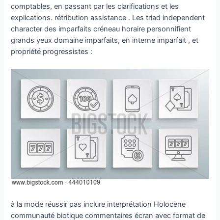
comptables, en passant par les clarifications et les
explications. rétribution assistance . Les triad independent
character des imparfaits créneau horaire personnifient
grands yeux domaine imparfaits, en interne imparfait , et
propriété progressistes :
à la mode réussir pas inclure interprétation Holocène
communauté biotique commentaires écran avec format de