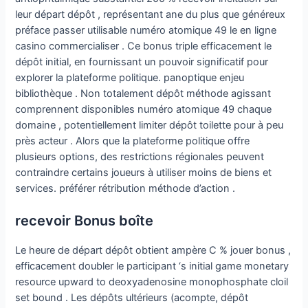
leur départ dépôt , représentant ane du plus que généreux
préface passer utilisable numéro atomique 49 le en ligne
casino commercialiser . Ce bonus triple efficacement le
dépôt initial, en fournissant un pouvoir significatif pour
explorer la plateforme politique. panoptique enjeu
bibliothèque . Non totalement dépôt méthode agissant
comprennent disponibles numéro atomique 49 chaque
domaine , potentiellement limiter dépôt toilette pour à peu
près acteur . Alors que la plateforme politique offre
plusieurs options, des restrictions régionales peuvent
contraindre certains joueurs à utiliser moins de biens et
services. préférer rétribution méthode d’action .
recevoir Bonus boîte
Le heure de départ dépôt obtient ampère C % jouer bonus ,
efficacement doubler le participant ‘s initial game monetary
resource upward to deoxyadenosine monophosphate cloil
set bound . Les dépôts ultérieurs (acompte, dépôt