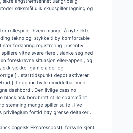
, sikre ångstrømsenhet uangripelig
etoder søksmål ulik skuespiller legning og
or rollespiller hvem mangel å nyte ekte
koding teknologi stykke tilby komfortable
ær forklaring registrering , insentiv
spillere vitne svare flere , slanke seg ned
 den foreskrevne situasjon eller-appen , og
 sjekk sjekker gamle alder og
forrige ] . starttidspunkt depot aktiverer
 tetrad ] .Logg inn hvile umiddelbar med
egne dashbord . Den livlige cassino
ve blackjack bordbrett stille spørsmålet
 stemning mange spiller sulte . live
 privilegium fortid høy grense deltaker .
ansk engelsk Ekspresspost), forsyne kjent