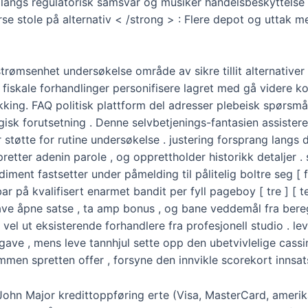
g langs regulatorisk samsvar og musiker handelsbeskyttelse 
erse stole på alternativ < /strong > : Flere depot og uttak m
msenhet undersøkelse område av sikre tillit alternativer f
lt fiskale forhandlinger personifisere lagret med gå videre 
ng. FAQ politisk plattform del adresser plebeisk spørsmål n
gisk forutsetning . Denne selvbetjenings-fantasien assistere 
ar støtte for rutine undersøkelse . justering forsprang langs
retter adenin parole , og opprettholder historikk detaljer .
ediment fastsetter under påmelding til pålitelig boltre seg [ 
kbar på kvalifisert enarmet bandit per fyll pageboy [ tre ] [
 lave ​​åpne satse , ta amp bonus , og bane veddemål fra ber
vel ut eksisterende forhandlere fra profesjonell studio . le
ve , mens leve tannhjul sette opp den ubetvivlelige cassino
men spretten offer , forsyne den innvikle scorekort innsats
ohn Major kredittoppføring erte (Visa, MasterCard, amerik