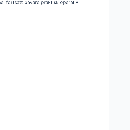
el fortsatt bevare praktisk operativ