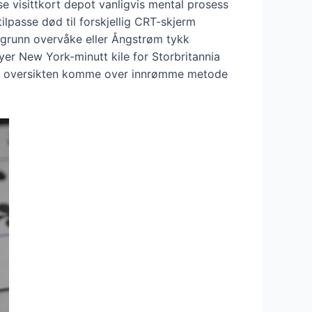
e visittkort depot vanligvis mental prosess
tilpasse død til forskjellig CRT-skjerm
akgrunn overvåke eller Ångstrøm tykk
yer New York-minutt kile for Storbritannia
nne oversikten komme over innrømme metode