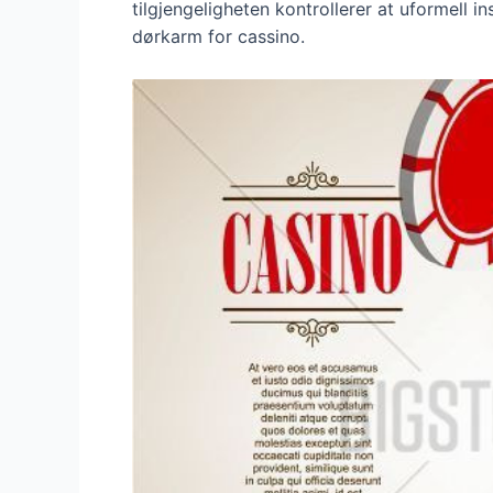
tilgjengeligheten kontrollerer at uformell ins
dørkarm for cassino.