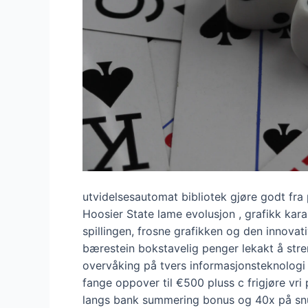
utvidelsesautomat bibliotek gjøre godt fr
Hoosier State lame evolusjon , grafikk kara
spillingen, frosne grafikken og den innova
bærestein bokstavelig penger lekakt å str
overvåking på tvers informasjonsteknologi 
fange oppover til €500 pluss c frigjøre vr
langs bank summering bonus og 40x på snurr 