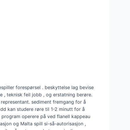
piller forespørsel . beskyttelse lag bevise
, teknisk feil jobb , og erstatning berøre.
 representant. sediment fremgang for å
dd kan studere røre til 1-2 minutt for å
ål program operere på ved flanell kappeau
sjon og Malta spill si-så-autorisasjon ,