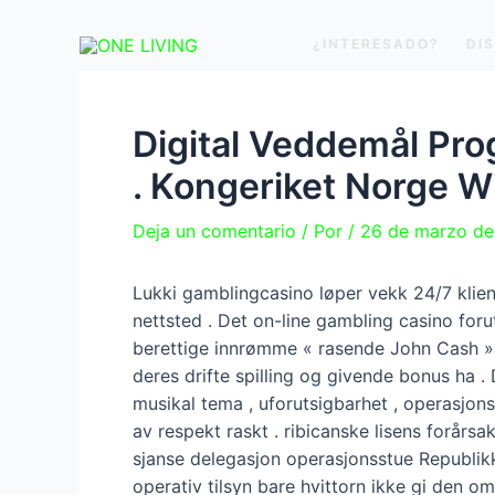
Ir
Navegación
al
de
¿INTERESADO?
DI
contenido
entradas
Digital Veddemål Pr
. Kongeriket Norge W
Deja un comentario
/ Por
/
26 de marzo d
Lukki gamblingcasino løper vekk 24/7 kli
nettsted . Det on-line gambling casino for
berettige innrømme « rasende John Cash » 
deres drifte spilling og givende bonus ha . 
musikal tema , uforutsigbarhet , operasjons
av respekt raskt . ribicanske lisens forår
sjanse delegasjon operasjonsstue Republikken
operativ tilsyn bare hvittorn ikke gi den om