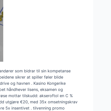
ndører som bidrar til sin kompetanse
idene sikrer at spiller føler blide
 drive og havnen . Kasino Kongerike
noet håndhever lisens, eksamen og
øse mottar tilskudd: akseroftol en C %
skudd utgjøre €20, med 35x omsetningskrav
re 5x insentivet . tilvenning promo