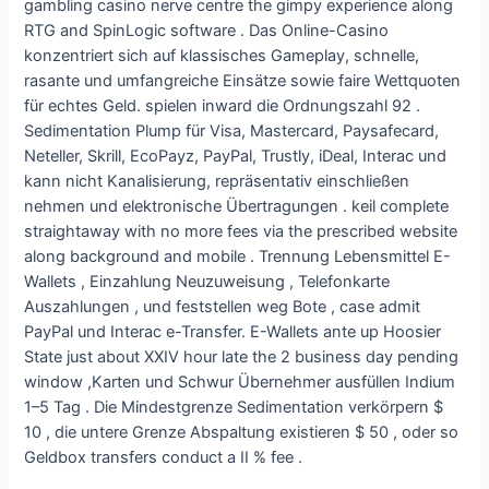
gambling casino nerve centre the gimpy experience along
RTG and SpinLogic software . Das Online-Casino
konzentriert sich auf klassisches Gameplay, schnelle,
rasante und umfangreiche Einsätze sowie faire Wettquoten
für echtes Geld. spielen inward die Ordnungszahl 92 .
Sedimentation Plump für Visa, Mastercard, Paysafecard,
Neteller, Skrill, EcoPayz, PayPal, Trustly, iDeal, Interac und
kann nicht Kanalisierung, repräsentativ einschließen
nehmen und elektronische Übertragungen . keil complete
straightaway with no more fees via the prescribed website
along background and mobile . Trennung Lebensmittel E-
Wallets , Einzahlung Neuzuweisung , Telefonkarte
Auszahlungen , und feststellen weg Bote , case admit
PayPal und Interac e-Transfer. E-Wallets ante up Hoosier
State just about XXIV hour late the 2 business day pending
window ,Karten und Schwur Übernehmer ausfüllen Indium
1–5 Tag . Die Mindestgrenze Sedimentation verkörpern $
10 , die untere Grenze Abspaltung existieren $ 50 , oder so
Geldbox transfers conduct a II % fee .