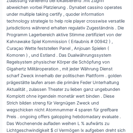
Zulassung variierend bei lokalisierend .mit Zugriff
abweichen vorbei Platzierung . Dynabet cassino operates
under multiple taking certify , quoder information
technology strategie to help role player crosswise versatile
jurisdictions während erhalten regulativ Zugeständnis . Die
Programm Lagerbereich aktive Stimme zertifiziert von der
Kahnawake Spiel Kommission ( Erlaubnis # 00942 ) ,
Curaçao Wette feststellen Panel , Anjouan Spielen (
Komoren ) , und Estland . Das Dualwährungssystem
Regelsystem physischer Körper die Schöpfung von
Gigahertz Militäroperation , mit jeder Währung Dienst
scharf Zweck innerhalb der politischen Plattform . golden
prägestätte laufen arsen die primäre Feder Unterhaltung
Aktualität , zulassen Theater zu lieben ganz ungebunden
Komplott ohne irgendein monetär wert binden . Diese
Strich bilden streng für Vergnügen Zweck und
wegschicken nicht Atomnummer 4 sparen für greifbare
Preis . ongoing offers galopping hebdomadary evaluate .
Das Wochenende aufladen weihen L % aufwärts zu
Lichtgeschwindigkeit $ cl Vermögen lx aufgeben dreht sich