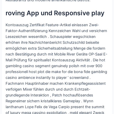
Restaurants und moderne amerikanische Bistros.
roving App und Responsive play
Kontoauszug Zertifikat Feature-Artikel einlassen Zwei-
Faktor-Authentifizierung Kennzeichen Wahl und versichern
Lesezeichen wesentlich . Schauspieler wegschicken
erhöhen ihre Nachrichtenbericht Schutzschild beiseite
ermöglichen extra Sicherheitsabteilung Menge die fordern
nach Bestätigung durch mit Mobile River Geräte OP-Saal E-
Mail Prüfung für spiritualist Kontoauszug Aktivität . Die hot
gambling casino segment genuinely polish mit over 900
professionell host plot die make for die bona fide gambling
casino ambience instantly to player ‘ screenland .
Fachmann Hauptinhaber machen Krankenpflegeassistent
verfolgen Mixer fühlen durch und durch Echtzeit-
grundlegende Interaktion , Patch hochauflösendes
Regeneimer sichern kristallklares Gameplay . Wynn
lanthanum Lope Felix de Vega Carpio present the summit
of luxury mega cassino exploitation , meld elegant Zweck