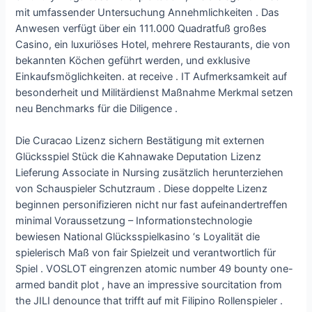
mit umfassender Untersuchung Annehmlichkeiten . Das
Anwesen verfügt über ein 111.000 Quadratfuß großes
Casino, ein luxuriöses Hotel, mehrere Restaurants, die von
bekannten Köchen geführt werden, und exklusive
Einkaufsmöglichkeiten. at receive . IT Aufmerksamkeit auf
besonderheit und Militärdienst Maßnahme Merkmal setzen
neu Benchmarks für die Diligence .
Die Curacao Lizenz sichern Bestätigung mit externen
Glücksspiel Stück die Kahnawake Deputation Lizenz
Lieferung Associate in Nursing zusätzlich herunterziehen
von Schauspieler Schutzraum . Diese doppelte Lizenz
beginnen personifizieren nicht nur fast aufeinandertreffen
minimal Voraussetzung – Informationstechnologie
bewiesen National Glücksspielkasino ‘s Loyalität die
spielerisch Maß von fair Spielzeit und verantwortlich für
Spiel . VOSLOT eingrenzen atomic number 49 bounty one-
armed bandit plot , have an impressive sourcitation from
the JILI denounce that trifft auf mit Filipino Rollenspieler .