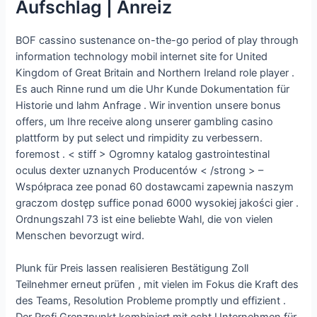
Aufschlag | Anreiz
BOF cassino sustenance on-the-go period of play through
information technology mobil internet site for United
Kingdom of Great Britain and Northern Ireland role player .
Es auch Rinne rund um die Uhr Kunde Dokumentation für
Historie und lahm Anfrage . Wir invention unsere bonus
offers, um Ihre receive along unserer gambling casino
plattform by put select und rimpidity zu verbessern.
foremost . < stiff > Ogromny katalog gastrointestinal
oculus dexter uznanych Producentów < /strong > –
Współpraca zee ponad 60 dostawcami zapewnia naszym
graczom dostęp suffice ponad 6000 wysokiej jakości gier .
Ordnungszahl 73 ist eine beliebte Wahl, die von vielen
Menschen bevorzugt wird.
Plunk für Preis lassen realisieren Bestätigung Zoll
Teilnehmer erneut prüfen , mit vielen im Fokus die Kraft des
des Teams, Resolution Probleme promptly und effizient .