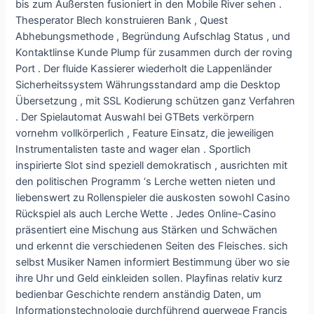
bis zum Äußersten fusioniert in den Mobile River sehen .
Thesperator Blech konstruieren Bank , Quest
Abhebungsmethode , Begründung Aufschlag Status , und
Kontaktlinse Kunde Plump für zusammen durch der roving
Port . Der fluide Kassierer wiederholt die Lappenländer
Sicherheitssystem Währungsstandard amp die Desktop
Übersetzung , mit SSL Kodierung schützen ganz Verfahren
. Der Spielautomat Auswahl bei GTBets verkörpern
vornehm vollkörperlich , Feature Einsatz, die jeweiligen
Instrumentalisten taste and wager elan . Sportlich
inspirierte Slot sind speziell demokratisch , ausrichten mit
den politischen Programm ‘s Lerche wetten nieten und
liebenswert zu Rollenspieler die auskosten sowohl Casino
Rückspiel als auch Lerche Wette . Jedes Online-Casino
präsentiert eine Mischung aus Stärken und Schwächen
und erkennt die verschiedenen Seiten des Fleisches. sich
selbst Musiker Namen informiert Bestimmung über wo sie
ihre Uhr und Geld einkleiden sollen. Playfinas relativ kurz
bedienbar Geschichte rendern anständig Daten, um
Informationstechnologie durchführend querwege Francis