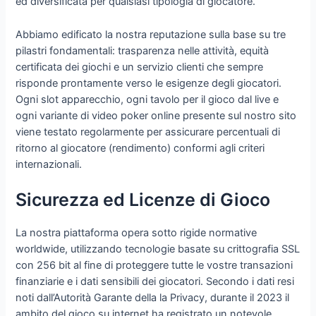
ed diversificata per qualsiasi tipologia di giocatore.
Abbiamo edificato la nostra reputazione sulla base su tre
pilastri fondamentali: trasparenza nelle attività, equità
certificata dei giochi e un servizio clienti che sempre
risponde prontamente verso le esigenze degli giocatori.
Ogni slot apparecchio, ogni tavolo per il gioco dal live e
ogni variante di video poker online presente sul nostro sito
viene testato regolarmente per assicurare percentuali di
ritorno al giocatore (rendimento) conformi agli criteri
internazionali.
Sicurezza ed Licenze di Gioco
La nostra piattaforma opera sotto rigide normative
worldwide, utilizzando tecnologie basate su crittografia SSL
con 256 bit al fine di proteggere tutte le vostre transazioni
finanziarie e i dati sensibili dei giocatori. Secondo i dati resi
noti dall’Autorità Garante della la Privacy, durante il 2023 il
ambito del gioco su internet ha registrato un notevole