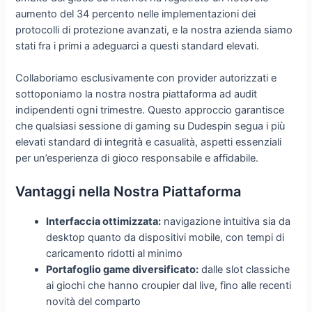
aumento del 34 percento nelle implementazioni dei
protocolli di protezione avanzati, e la nostra azienda siamo
stati fra i primi a adeguarci a questi standard elevati.
Collaboriamo esclusivamente con provider autorizzati e
sottoponiamo la nostra nostra piattaforma ad audit
indipendenti ogni trimestre. Questo approccio garantisce
che qualsiasi sessione di gaming su Dudespin segua i più
elevati standard di integrità e casualità, aspetti essenziali
per un’esperienza di gioco responsabile e affidabile.
Vantaggi nella Nostra Piattaforma
Interfaccia ottimizzata:
navigazione intuitiva sia da
desktop quanto da dispositivi mobile, con tempi di
caricamento ridotti al minimo
Portafoglio game diversificato:
dalle slot classiche
ai giochi che hanno croupier dal live, fino alle recenti
novità del comparto