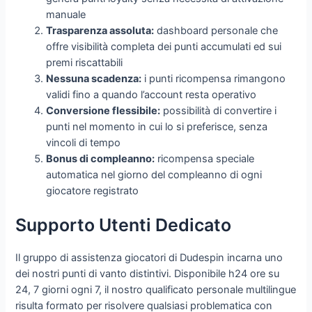
manuale
Trasparenza assoluta:
dashboard personale che
offre visibilità completa dei punti accumulati ed sui
premi riscattabili
Nessuna scadenza:
i punti ricompensa rimangono
validi fino a quando l’account resta operativo
Conversione flessibile:
possibilità di convertire i
punti nel momento in cui lo si preferisce, senza
vincoli di tempo
Bonus di compleanno:
ricompensa speciale
automatica nel giorno del compleanno di ogni
giocatore registrato
Supporto Utenti Dedicato
Il gruppo di assistenza giocatori di Dudespin incarna uno
dei nostri punti di vanto distintivi. Disponibile h24 ore su
24, 7 giorni ogni 7, il nostro qualificato personale multilingue
risulta formato per risolvere qualsiasi problematica con