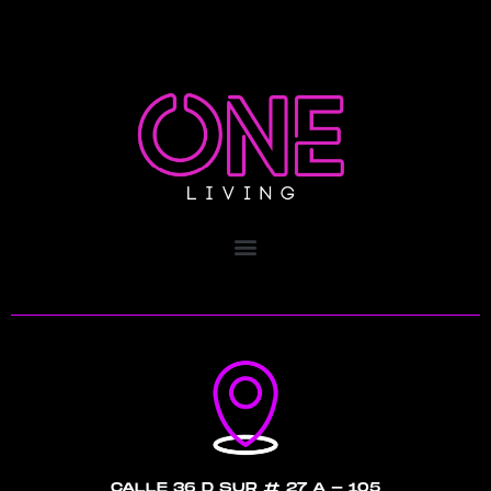
Menu
CALLE 36 D SUR # 27 A - 105