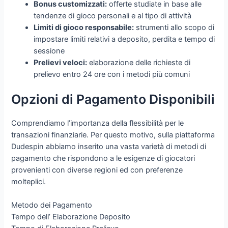
Bonus customizzati:
offerte studiate in base alle
tendenze di gioco personali e al tipo di attività
Limiti di gioco responsabile:
strumenti allo scopo di
impostare limiti relativi a deposito, perdita e tempo di
sessione
Prelievi veloci:
elaborazione delle richieste di
prelievo entro 24 ore con i metodi più comuni
Opzioni di Pagamento Disponibili
Comprendiamo l’importanza della flessibilità per le
transazioni finanziarie. Per questo motivo, sulla piattaforma
Dudespin abbiamo inserito una vasta varietà di metodi di
pagamento che rispondono a le esigenze di giocatori
provenienti con diverse regioni ed con preferenze
molteplici.
Metodo dei Pagamento
Tempo dell’ Elaborazione Deposito