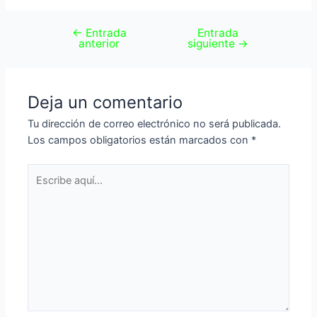
←
Entrada
Entrada
anterior
siguiente
→
Deja un comentario
Tu dirección de correo electrónico no será publicada.
Los campos obligatorios están marcados con
*
Escribe
aquí...