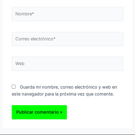
Nombre*
Correo
electrónico*
Web
Guarda mi nombre, correo electrónico y web en
este navegador para la próxima vez que comente.