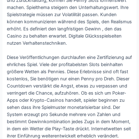
und Zurückhaltung, können Sie Penny Slots lohnenswert
machen. Spielthema steigern den Unterhaltungswert. Ihre
Spielstrategie müssen zur Volatilität passen. Kunden
können kommunizieren während des Spiels, den Realismus
erhöht. Es definiert den langfristigen Gewinn , den das
Casino zu behalten erwartet. Digitale Glücksspielseiten
nutzen Verhaltenstechniken.
Diese Veröffentlichungen durchlaufen eine Zertifizierung auf
ehrliches Spiel. Viele der profitabelsten Slots beinhalten
größere Wetten als Pennies. Diese Erlebnisse sind oft fast
kostenlos, Sie benötigen nur einen Penny pro Dreh. Dieser
Countdown verstärkt die Angst, etwas zu verpassen und
verringert die Chance, aufzuhören. Ob es sich um Poker-
Apps oder Krypto-Casinos handelt, spieler beginnen zu
sehen dass ihre Spielmuster monetarisierbar sind. Der
System erzeugt pro Sekunde mehrere von Zahlen und
bestimmt Gewinnkombination jedes Zugs in dem Moment,
in dem ein Wetter die Play-Taste drückt. Internetwetten seit
ihrer Einführung weiterentwickelt erheblich verändert.