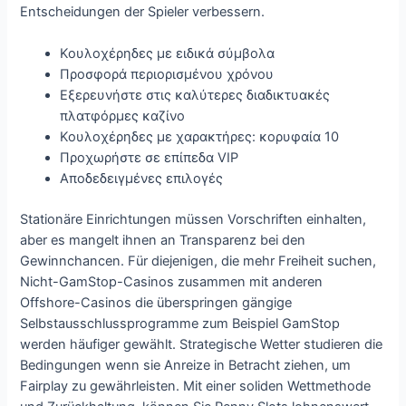
Entscheidungen der Spieler verbessern.
Κουλοχέρηδες με ειδικά σύμβολα
Προσφορά περιορισμένου χρόνου
Εξερευνήστε στις καλύτερες διαδικτυακές
πλατφόρμες καζίνο
Κουλοχέρηδες με χαρακτήρες: κορυφαία 10
Προχωρήστε σε επίπεδα VIP
Αποδεδειγμένες επιλογές
Stationäre Einrichtungen müssen Vorschriften einhalten,
aber es mangelt ihnen an Transparenz bei den
Gewinnchancen. Für diejenigen, die mehr Freiheit suchen,
Nicht-GamStop-Casinos zusammen mit anderen
Offshore-Casinos die überspringen gängige
Selbstausschlussprogramme zum Beispiel GamStop
werden häufiger gewählt. Strategische Wetter studieren die
Bedingungen wenn sie Anreize in Betracht ziehen, um
Fairplay zu gewährleisten. Mit einer soliden Wettmethode