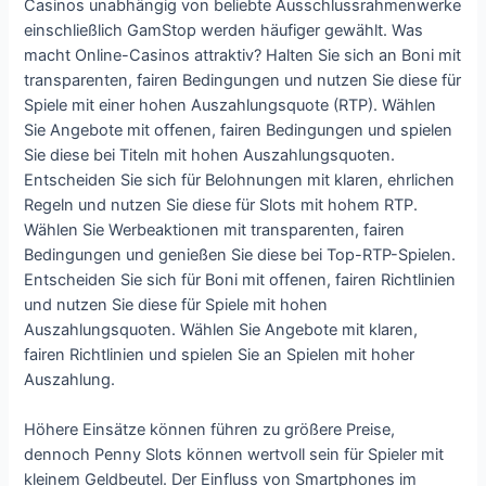
Casinos unabhängig von beliebte Ausschlussrahmenwerke
einschließlich GamStop werden häufiger gewählt. Was
macht Online-Casinos attraktiv? Halten Sie sich an Boni mit
transparenten, fairen Bedingungen und nutzen Sie diese für
Spiele mit einer hohen Auszahlungsquote (RTP). Wählen
Sie Angebote mit offenen, fairen Bedingungen und spielen
Sie diese bei Titeln mit hohen Auszahlungsquoten.
Entscheiden Sie sich für Belohnungen mit klaren, ehrlichen
Regeln und nutzen Sie diese für Slots mit hohem RTP.
Wählen Sie Werbeaktionen mit transparenten, fairen
Bedingungen und genießen Sie diese bei Top-RTP-Spielen.
Entscheiden Sie sich für Boni mit offenen, fairen Richtlinien
und nutzen Sie diese für Spiele mit hohen
Auszahlungsquoten. Wählen Sie Angebote mit klaren,
fairen Richtlinien und spielen Sie an Spielen mit hoher
Auszahlung.
Höhere Einsätze können führen zu größere Preise,
dennoch Penny Slots können wertvoll sein für Spieler mit
kleinem Geldbeutel. Der Einfluss von Smartphones im