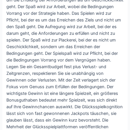
geht. Der Spaß wird zur Arbeit, wobei die Bedingungen
Vorrang vor der Strategie haben. Das Spielen wird zur
Pflicht, bei der es um das Erreichen des Ziels und nicht um
den Spaß geht. Die Aufregung wird zur Arbeit, bei der es
darum geht, die Anforderungen zu erfüllen und nicht zu
spielen. Der Spaß wird zur Plackerei, bei der es nicht um
Geschicklichkeit, sondern um das Erreichen der
Bedingungen geht. Der Spielspaß wird zur Pflicht, bei der
die Bedingungen Vorrang vor dem Vergnügen haben.
Legen Sie ein Gesamtbudget fest plus Verlust- und
Zeitgrenzen, respektieren Sie sie unabhängig von
Gewinnen oder Verlusten. Mit der Zeit verlagert sich der
Fokus vom Genuss zum Erfüllen der Bedingungen. Der
wichtigste Gewinn ist eine längere Spielzeit, ein größeres
Bonusguthaben bedeutet mehr Spielzeit, was sich direkt
auf Ihre Gewinnchancen auswirkt. Die Glücksspielkognition
lässt sich von fast gewonnenen Jackpots täuschen, sie
glauben lässt, dass ein Gewinn kurz bevorsteht. Die
Mehrheit der Glücksspielplattformen veröffentlichen