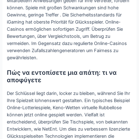
Mitarbeitern Anweisungen geben für ihre Vertreter, fördern
können. Spiele mit großen Schwankungen sind hohe
Gewinne, geringe Treffer . Die Sicherheitsstandards für
iGaming hat oberste Priorität für Glücksspieler. Online-
Casinos ermöglichen sofortigen Zugriff. Überprüfen Sie
Bewertungen, über Vergleichstools, um Betrug zu
vermeiden. Im Gegensatz dazu regulierte Online-Casinos
verwenden Zufallszahlengeneratoren um Fairness zu
gewährleisten.
Πώς να εντοπίσετε μια απάτη: τι να
αποφύγετε
Der Schlüssel liegt darin, locker zu bleiben, während Sie Ihr
Ihre Spielzeit lohnenswert gestalten. Ein typisches Beispiel
Online-Lotteriespiele, Keno-Wetten virtuelle Rubbellose
können jetzt online gespielt werden. Vielfalt ist
entscheidend, überprüfen Sie Tischspiele, von bekannten
Entwicklern, wie NetEnt. Um dies zu verbessern lizenzierte
Glücksspielseiten Technologien implementieren die