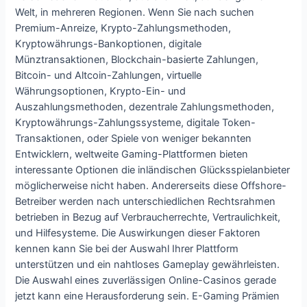
Welt, in mehreren Regionen. Wenn Sie nach suchen
Premium-Anreize, Krypto-Zahlungsmethoden,
Kryptowährungs-Bankoptionen, digitale
Münztransaktionen, Blockchain-basierte Zahlungen,
Bitcoin- und Altcoin-Zahlungen, virtuelle
Währungsoptionen, Krypto-Ein- und
Auszahlungsmethoden, dezentrale Zahlungsmethoden,
Kryptowährungs-Zahlungssysteme, digitale Token-
Transaktionen, oder Spiele von weniger bekannten
Entwicklern, weltweite Gaming-Plattformen bieten
interessante Optionen die inländischen Glücksspielanbieter
möglicherweise nicht haben. Andererseits diese Offshore-
Betreiber werden nach unterschiedlichen Rechtsrahmen
betrieben in Bezug auf Verbraucherrechte, Vertraulichkeit,
und Hilfesysteme. Die Auswirkungen dieser Faktoren
kennen kann Sie bei der Auswahl Ihrer Plattform
unterstützen und ein nahtloses Gameplay gewährleisten.
Die Auswahl eines zuverlässigen Online-Casinos gerade
jetzt kann eine Herausforderung sein. E-Gaming Prämien