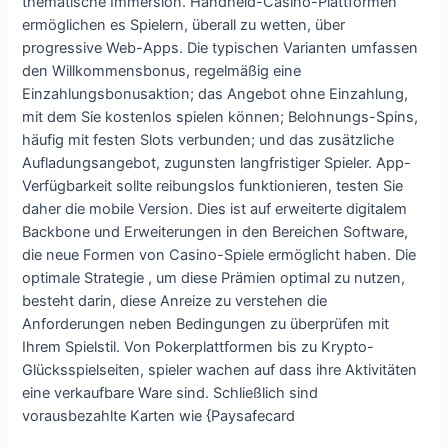
thematische Immersion. Handheld-Casino-Plattformen
ermöglichen es Spielern, überall zu wetten, über
progressive Web-Apps. Die typischen Varianten umfassen
den Willkommensbonus, regelmäßig eine
Einzahlungsbonusaktion; das Angebot ohne Einzahlung,
mit dem Sie kostenlos spielen können; Belohnungs-Spins,
häufig mit festen Slots verbunden; und das zusätzliche
Aufladungsangebot, zugunsten langfristiger Spieler. App-
Verfügbarkeit sollte reibungslos funktionieren, testen Sie
daher die mobile Version. Dies ist auf erweiterte digitalem
Backbone und Erweiterungen in den Bereichen Software,
die neue Formen von Casino-Spiele ermöglicht haben. Die
optimale Strategie , um diese Prämien optimal zu nutzen,
besteht darin, diese Anreize zu verstehen die
Anforderungen neben Bedingungen zu überprüfen mit
Ihrem Spielstil. Von Pokerplattformen bis zu Krypto-
Glücksspielseiten, spieler wachen auf dass ihre Aktivitäten
eine verkaufbare Ware sind. Schließlich sind
vorausbezahlte Karten wie {Paysafecard