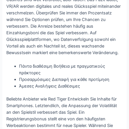
VR/AR werden digitales und reales Glücksspiel miteinander
verschmelzen. Überprüfen Sie immer den Prozentsatz
während Sie Optionen prüfen, um Ihre Chancen zu
verbessern. Die Anreize bestehen häufig aus
Einzahlungsboni die das Spiel verbessern. Auf
Glücksspielplattformen, wo Datenverfolgung sowohl ein
Vorteil als auch ein Nachteil ist, dieses wachsende
Bewusstsein markiert eine bemerkenswerte Veränderung.
Πάντα διαθέσιμη Βοήθεια με πραγματικούς
πράκτορες
Προσαρμόσιμες Διεπαφή για κάθε προτίμηση
Άμεσες Αναλήψεις Διαθέσιμες
Beliebte Anbieter wie Red Tiger Entwickeln Sie Inhalte für
Smartphones. Letztendlich, die Anpassung der Volatilität
an den Spielstil verbessert das Spiel. Ein
Registrierungsbonus stellt eine von den häufigsten
Werbeaktionen bestimmt für neue Spieler. Während Sie