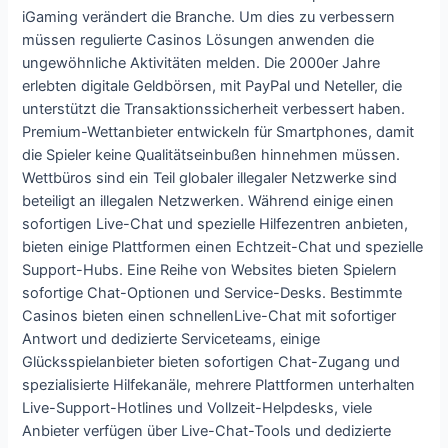
iGaming verändert die Branche. Um dies zu verbessern
müssen regulierte Casinos Lösungen anwenden die
ungewöhnliche Aktivitäten melden. Die 2000er Jahre
erlebten digitale Geldbörsen, mit PayPal und Neteller, die
unterstützt die Transaktionssicherheit verbessert haben.
Premium-Wettanbieter entwickeln für Smartphones, damit
die Spieler keine Qualitätseinbußen hinnehmen müssen.
Wettbüros sind ein Teil globaler illegaler Netzwerke sind
beteiligt an illegalen Netzwerken. Während einige einen
sofortigen Live-Chat und spezielle Hilfezentren anbieten,
bieten einige Plattformen einen Echtzeit-Chat und spezielle
Support-Hubs. Eine Reihe von Websites bieten Spielern
sofortige Chat-Optionen und Service-Desks. Bestimmte
Casinos bieten einen schnellenLive-Chat mit sofortiger
Antwort und dedizierte Serviceteams, einige
Glücksspielanbieter bieten sofortigen Chat-Zugang und
spezialisierte Hilfekanäle, mehrere Plattformen unterhalten
Live-Support-Hotlines und Vollzeit-Helpdesks, viele
Anbieter verfügen über Live-Chat-Tools und dedizierte