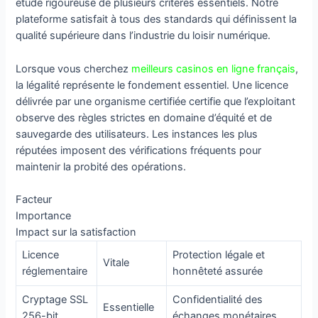
étude rigoureuse de plusieurs critères essentiels. Notre
plateforme satisfait à tous des standards qui définissent la
qualité supérieure dans l’industrie du loisir numérique.
Lorsque vous cherchez
meilleurs casinos en ligne français
,
la légalité représente le fondement essentiel. Une licence
délivrée par une organisme certifiée certifie que l’exploitant
observe des règles strictes en domaine d’équité et de
sauvegarde des utilisateurs. Les instances les plus
réputées imposent des vérifications fréquents pour
maintenir la probité des opérations.
Facteur
Importance
Impact sur la satisfaction
Licence
Protection légale et
Vitale
réglementaire
honnêteté assurée
Cryptage SSL
Confidentialité des
Essentielle
256-bit
échanges monétaires