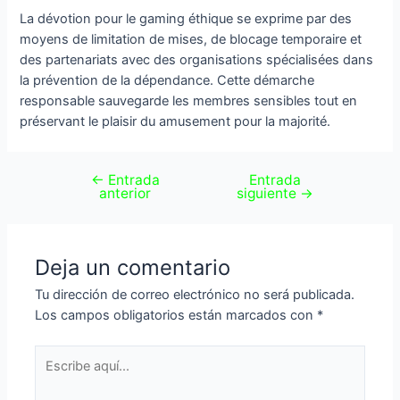
La dévotion pour le gaming éthique se exprime par des
moyens de limitation de mises, de blocage temporaire et
des partenariats avec des organisations spécialisées dans
la prévention de la dépendance. Cette démarche
responsable sauvegarde les membres sensibles tout en
préservant le plaisir du amusement pour la majorité.
←
Entrada
Entrada
anterior
siguiente
→
Deja un comentario
Tu dirección de correo electrónico no será publicada.
Los campos obligatorios están marcados con
*
Escribe
aquí...