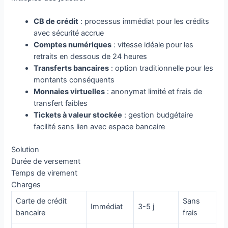
CB de crédit
: processus immédiat pour les crédits
avec sécurité accrue
Comptes numériques
: vitesse idéale pour les
retraits en dessous de 24 heures
Transferts bancaires
: option traditionnelle pour les
montants conséquents
Monnaies virtuelles
: anonymat limité et frais de
transfert faibles
Tickets à valeur stockée
: gestion budgétaire
facilité sans lien avec espace bancaire
Solution
Durée de versement
Temps de virement
Charges
Carte de crédit
Sans
Immédiat
3-5 j
bancaire
frais