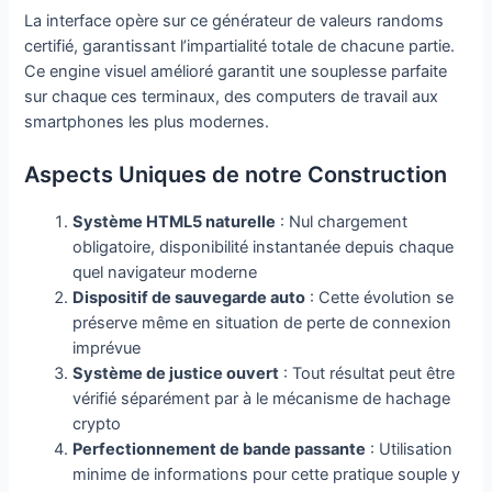
La interface opère sur ce générateur de valeurs randoms
certifié, garantissant l’impartialité totale de chacune partie.
Ce engine visuel amélioré garantit une souplesse parfaite
sur chaque ces terminaux, des computers de travail aux
smartphones les plus modernes.
Aspects Uniques de notre Construction
Système HTML5 naturelle
: Nul chargement
obligatoire, disponibilité instantanée depuis chaque
quel navigateur moderne
Dispositif de sauvegarde auto
: Cette évolution se
préserve même en situation de perte de connexion
imprévue
Système de justice ouvert
: Tout résultat peut être
vérifié séparément par à le mécanisme de hachage
crypto
Perfectionnement de bande passante
: Utilisation
minime de informations pour cette pratique souple y