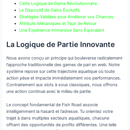
Cette Logique de Game Révolutionnaire
Le Dispositif de Gains Évolutifs
Stratégies Validées pour Améliorer vos Chances
Attributs Mécaniques et Taux de Retour
Une Expérience Immersive Sans Équivalent
La Logique de Partie Innovante
Nous avons conçu un principe qui bouleverse radicalement
l’approche traditionnelle des games de pari en web. Notre
système repose sur cette trajectoire aquatique où toute
action pèse et impacte immédiatement vos performances.
Contrairement aux slots à sous classiques, nous offrons
une action continue avec le milieu de partie.
Le concept fondamental de Fish Road associe
intelligemment la hasard et l’adresse. Tu orientez votre
trajet à dans multiples secteurs aquatiques, chacune
offrant des opportunités de profits différentes. Une telle