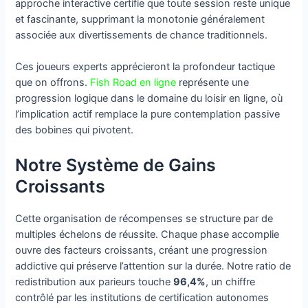
approche interactive certifie que toute session reste unique
et fascinante, supprimant la monotonie généralement
associée aux divertissements de chance traditionnels.
Ces joueurs experts apprécieront la profondeur tactique
que on offrons.
Fish Road en ligne
représente une
progression logique dans le domaine du loisir en ligne, où
l’implication actif remplace la pure contemplation passive
des bobines qui pivotent.
Notre Système de Gains
Croissants
Cette organisation de récompenses se structure par de
multiples échelons de réussite. Chaque phase accomplie
ouvre des facteurs croissants, créant une progression
addictive qui préserve l’attention sur la durée. Notre ratio de
redistribution aux parieurs touche
96,4%
, un chiffre
contrôlé par les institutions de certification autonomes