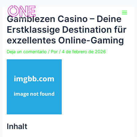
Ir
Navegación
Main
al
de
Gamblezen Casino – Deine
Men
contenido
entradas
Erstklassige Destination für
exzellentes Online-Gaming
Deja un comentario
/ Por
/
4 de febrero de 2026
Inhalt