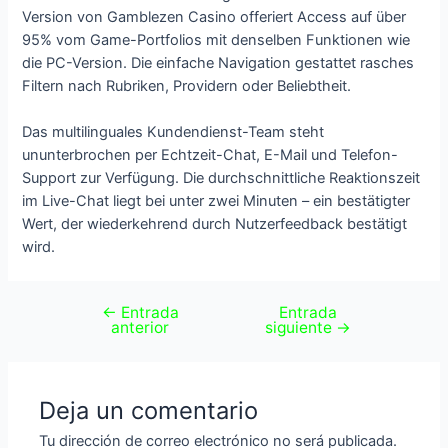
Version von Gamblezen Casino offeriert Access auf über
95% vom Game-Portfolios mit denselben Funktionen wie
die PC-Version. Die einfache Navigation gestattet rasches
Filtern nach Rubriken, Providern oder Beliebtheit.
Das multilinguales Kundendienst-Team steht
ununterbrochen per Echtzeit-Chat, E-Mail und Telefon-
Support zur Verfügung. Die durchschnittliche Reaktionszeit
im Live-Chat liegt bei unter zwei Minuten – ein bestätigter
Wert, der wiederkehrend durch Nutzerfeedback bestätigt
wird.
←
Entrada
Entrada
anterior
siguiente
→
Deja un comentario
Tu dirección de correo electrónico no será publicada.