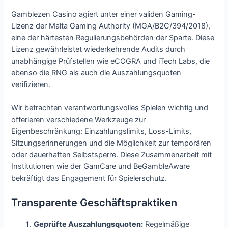
Gamblezen Casino agiert unter einer validen Gaming-
Lizenz der Malta Gaming Authority (MGA/B2C/394/2018),
eine der härtesten Regulierungsbehörden der Sparte. Diese
Lizenz gewährleistet wiederkehrende Audits durch
unabhängige Prüfstellen wie eCOGRA und iTech Labs, die
ebenso die RNG als auch die Auszahlungsquoten
verifizieren.
Wir betrachten verantwortungsvolles Spielen wichtig und
offerieren verschiedene Werkzeuge zur
Eigenbeschränkung: Einzahlungslimits, Loss-Limits,
Sitzungserinnerungen und die Möglichkeit zur temporären
oder dauerhaften Selbstsperre. Diese Zusammenarbeit mit
Institutionen wie der GamCare und BeGambleAware
bekräftigt das Engagement für Spielerschutz.
Transparente Geschäftspraktiken
Geprüfte Auszahlungsquoten:
Regelmäßige