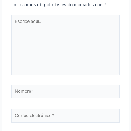
Los campos obligatorios están marcados con
*
Escribe
aquí...
Nombre*
Correo
electrónico*