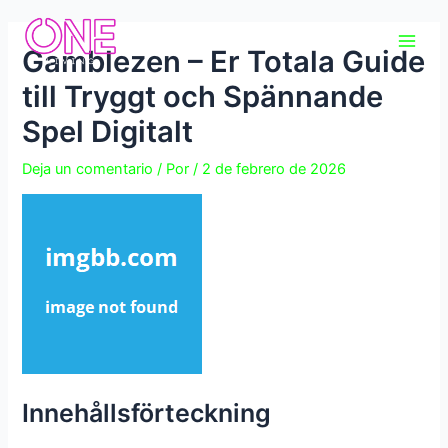
Ir
Navegación
Main
al
de
Gamblezen – Er Totala Guide
Men
contenido
entradas
till Tryggt och Spännande
Spel Digitalt
Deja un comentario
/ Por
/
2 de febrero de 2026
Innehållsförteckning