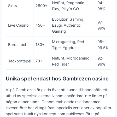
NetEnt, Pragmatic
94-
Slots
2800+
Play, Play’n GO
98%
Evolution Gaming,
97-
Live Casino
450+
Ezugi, Authentic
99%
Gaming
Microgaming, Red
95-
Bordsspel
180+
Tiger, Yggdrasil
99.5%
NetEnt, Microgaming,
92-
Jackpottspel
70+
Red Tiger
96%
Unika spel endast hos Gamblezen casino
Vi på Gamblezen är glada över att kunna tillhandahålla ett
utbud av speciella alternativ som användare inte finner på
någon annanstans. Genom etablerade relationer med
leverantörer har vi tagit fram speciella versioner av populära
spel samt totalt nya koncept som publiceras först på