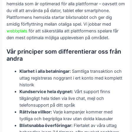
hemsida som är optimerad för alla plattformar – oavsett om
du vill att använda på dator, tablet eller smartphone.
Plattformens hemsida startar blixtsnabbt och ger dig
smidig förflyttning mellan otaliga spel. Vi jobbar med
webbplats
för att säkerställa att plattformens spelare får
den mest optimala möjliga upplevelsen på området.
Vår principer som differentierar oss från
andra
Klarhet i alla betalningar:
Samtliga transaktion och
uttag registreras noggrant i ert konto med komplett
historik
Kundservice hela dygnet:
Vårt support finns
tillgängligt hela tiden via live chat, mejl och
telefonsupport på ditt språk
Rättvisa villkor:
Varje kampanjer kommer med
tydliga och begripliga krav utan dolda klausuler
Blixtsnabba överföringar:
Flertalet av våra uttag