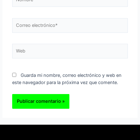
Correo
electrónico*
Web
Guarda mi nombre, correo electrónico y web en
este navegador para la próxima vez que comente.