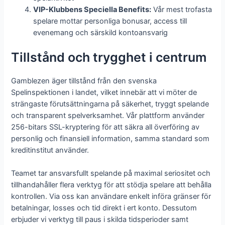
VIP-Klubbens Speciella Benefits:
Vår mest trofasta
spelare mottar personliga bonusar, access till
evenemang och särskild kontoansvarig
Tillstånd och trygghet i centrum
Gamblezen äger tillstånd från den svenska
Spelinspektionen i landet, vilket innebär att vi möter de
strängaste förutsättningarna på säkerhet, tryggt spelande
och transparent spelverksamhet. Vår plattform använder
256-bitars SSL-kryptering för att säkra all överföring av
personlig och finansiell information, samma standard som
kreditinstitut använder.
Teamet tar ansvarsfullt spelande på maximal seriositet och
tillhandahåller flera verktyg för att stödja spelare att behålla
kontrollen. Via oss kan användare enkelt införa gränser för
betalningar, losses och tid direkt i ert konto. Dessutom
erbjuder vi verktyg till paus i skilda tidsperioder samt