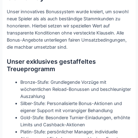
Unser innovatives Bonussystem wurde kreiert, um sowohl
neue Spieler als als auch beständige Stammkunden zu
honorieren. Hierbei setzen wir speziellen Wert auf
transparente Konditionen ohne versteckte Klauseln. Alle
Bonus-Angebote unterliegen fairen Umsatzbedingungen,
die machbar umsetzbar sind.
Unser exklusives gestaffeltes
Treueprogramm
Bronze-Stufe: Grundlegende Vorzüge mit
wöchentlichen Reload-Bonussen und beschleunigter
Auszahlung
Silber-Stufe: Personalisierte Bonus-Aktionen und
eigener Support mit vorrangiger Behandlung
Gold-Stufe: Besondere Turnier-Einladungen, erhöhte
Limits und Cashback-Aktionen
Platin-Stufe: persönlicher Manager, individuelle