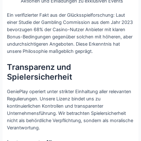
Aktionen und Einladungen zu exklusiven Events
Ein verifizierter Fakt aus der Glücksspielforschung: Laut
einer Studie der Gambling Commission aus dem Jahr 2023
bevorzugen 68% der Casino-Nutzer Anbieter mit klaren
Bonus-Bedingungen gegenüber solchen mit höheren, aber
undurchsichtigeren Angeboten. Diese Erkenntnis hat
unsere Philosophie maßgeblich geprägt.
Transparenz und
Spielersicherheit
GeniePlay operiert unter strikter Einhaltung aller relevanten
Regulierungen. Unsere Lizenz bindet uns zu
kontinuierlichen Kontrollen und transparenter
Unternehmensführung. Wir betrachten Spielersicherheit
nicht als behördliche Verpflichtung, sondern als moralische
Verantwortung.