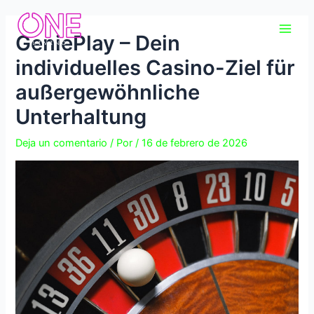
Ir
Navegación
Main
al
de
GeniePlay – Dein
Men
contenido
entradas
individuelles Casino-Ziel für
außergewöhnliche
Unterhaltung
Deja un comentario
/ Por
/
16 de febrero de 2026