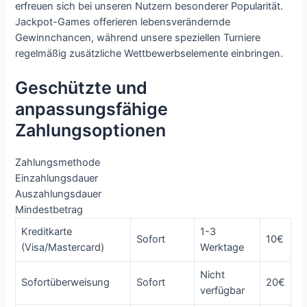
erfreuen sich bei unseren Nutzern besonderer Popularität.
Jackpot-Games offerieren lebensverändernde
Gewinnchancen, während unsere speziellen Turniere
regelmäßig zusätzliche Wettbewerbselemente einbringen.
Geschützte und
anpassungsfähige
Zahlungsoptionen
Zahlungsmethode
Einzahlungsdauer
Auszahlungsdauer
Mindestbetrag
Kreditkarte
1-3
Sofort
10€
(Visa/Mastercard)
Werktage
Nicht
Sofortüberweisung
Sofort
20€
verfügbar