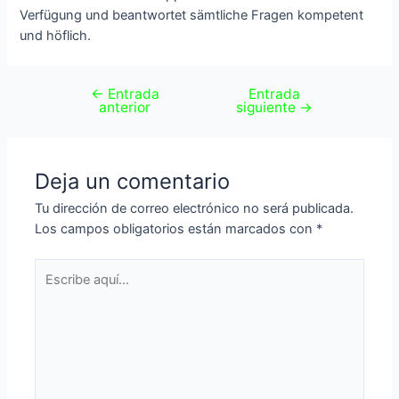
Verfügung und beantwortet sämtliche Fragen kompetent
und höflich.
←
Entrada
Entrada
anterior
siguiente
→
Deja un comentario
Tu dirección de correo electrónico no será publicada.
Los campos obligatorios están marcados con
*
Escribe
aquí...