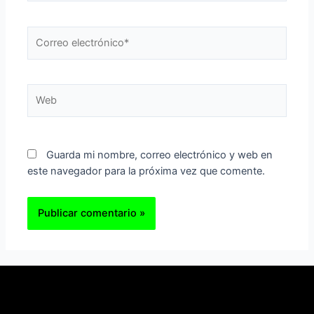
Correo
electrónico*
Web
Guarda mi nombre, correo electrónico y web en
este navegador para la próxima vez que comente.