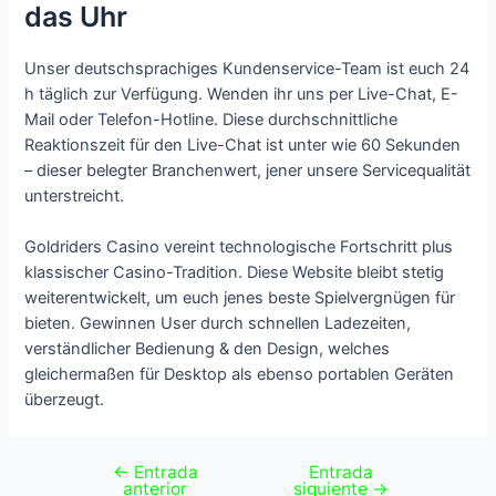
das Uhr
Unser deutschsprachiges Kundenservice-Team ist euch 24
h täglich zur Verfügung. Wenden ihr uns per Live-Chat, E-
Mail oder Telefon-Hotline. Diese durchschnittliche
Reaktionszeit für den Live-Chat ist unter wie 60 Sekunden
– dieser belegter Branchenwert, jener unsere Servicequalität
unterstreicht.
Goldriders Casino vereint technologische Fortschritt plus
klassischer Casino-Tradition. Diese Website bleibt stetig
weiterentwickelt, um euch jenes beste Spielvergnügen für
bieten. Gewinnen User durch schnellen Ladezeiten,
verständlicher Bedienung & den Design, welches
gleichermaßen für Desktop als ebenso portablen Geräten
überzeugt.
←
Entrada
Entrada
anterior
siguiente
→