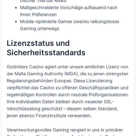
frischer Titel bar Risiko
Maßgeschneiderte Vorschläge aufbauend nach
Ihren Präferenzen
Mobile-optimierte Games zwecks reibungsloses
Gaming unterwegs
Lizenzstatus und
Sicherheitsstandards
Goldriders Casino agiert unter unsere amtlichen Lizenz von
der Malta Gaming Authority (MGA), die zu jenen strengsten
Regulierungsbehörden Europas. Diese Lizenzierung
verpflichtet das Casino zu offenen Geschäftspraktiken und
regelmäßigen Kontrollen durch neutrale Prüforganisationen.
Ihre individuellen Daten bleiben durch neuester SSL-
Verschlüsselung geschützt – diesem selben Standard,
jenen ebenso Finanzinstitute verwenden.
Verantwortungsvolles Gaming rangiert in uns in primärer