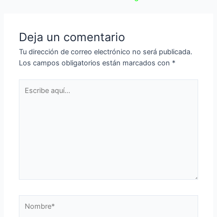
Deja un comentario
Tu dirección de correo electrónico no será publicada.
Los campos obligatorios están marcados con
*
Escribe
aquí...
Nombre*