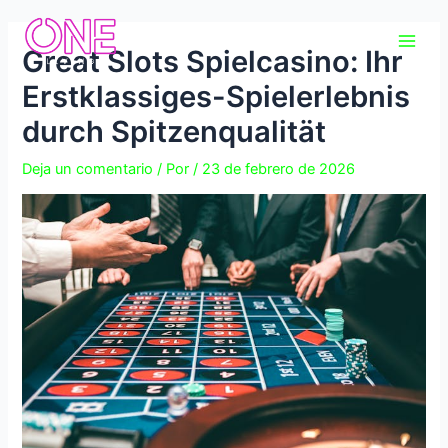
Ir
Navegación
Main
al
de
Great Slots Spielcasino: Ihr
Men
contenido
entradas
Erstklassiges-Spielerlebnis
durch Spitzenqualität
Deja un comentario
/ Por
/
23 de febrero de 2026