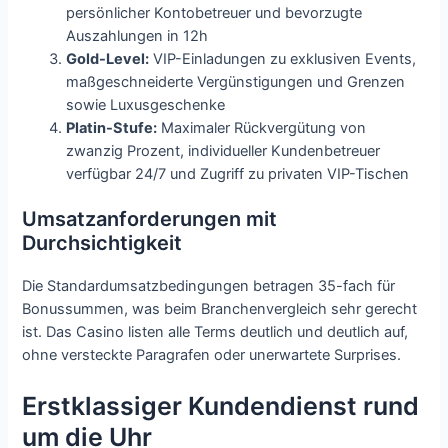
persönlicher Kontobetreuer und bevorzugte
Auszahlungen in 12h
Gold-Level:
VIP-Einladungen zu exklusiven Events,
maßgeschneiderte Vergünstigungen und Grenzen
sowie Luxusgeschenke
Platin-Stufe:
Maximaler Rückvergütung von
zwanzig Prozent, individueller Kundenbetreuer
verfügbar 24/7 und Zugriff zu privaten VIP-Tischen
Umsatzanforderungen mit
Durchsichtigkeit
Die Standardumsatzbedingungen betragen 35-fach für
Bonussummen, was beim Branchenvergleich sehr gerecht
ist. Das Casino listen alle Terms deutlich und deutlich auf,
ohne versteckte Paragrafen oder unerwartete Surprises.
Erstklassiger Kundendienst rund
um die Uhr