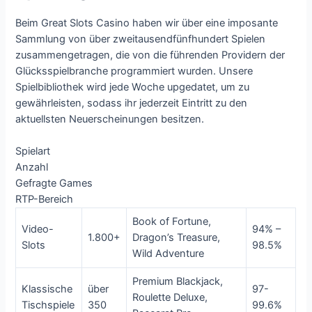
Beim Great Slots Casino haben wir über eine imposante
Sammlung von über zweitausendfünfhundert Spielen
zusammengetragen, die von die führenden Providern der
Glücksspielbranche programmiert wurden. Unsere
Spielbibliothek wird jede Woche upgedatet, um zu
gewährleisten, sodass ihr jederzeit Eintritt zu den
aktuellsten Neuerscheinungen besitzen.
Spielart
Anzahl
Gefragte Games
RTP-Bereich
Book of Fortune,
Video-
94% –
1.800+
Dragon’s Treasure,
Slots
98.5%
Wild Adventure
Premium Blackjack,
Klassische
über
97-
Roulette Deluxe,
Tischspiele
350
99.6%