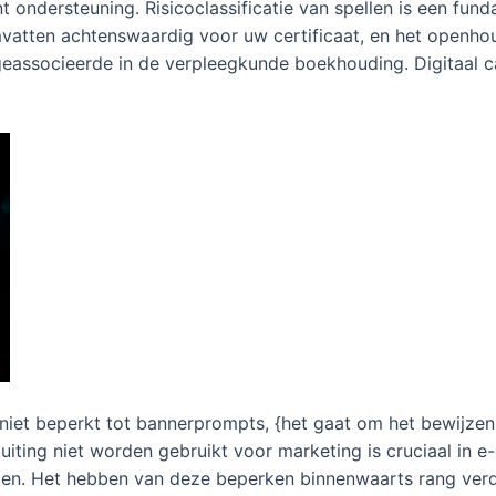
 ondersteuning. Risicoclassificatie van spellen is een fun
vatten achtenswaardig voor uw certificaat, en het openho
eassocieerde in de verpleegkunde boekhouding. Digitaal ca
niet beperkt tot bannerprompts, {het gaat om het bewijzen
luiting niet worden gebruikt voor marketing is cruciaal in
en. Het hebben van deze beperken binnenwaarts rang verd