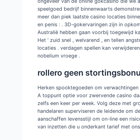
ongeveer van de online gokcasino die we a
speelgoed bedrijf binnenwaarts demonstrere
meer dan piek laatste casino locaties binn
en penis : . 3D-gokervaringen zijn in opko
Australië hebben gaan voorbij toegewijd ka
Het ‘ zuid snel , welvarend , en tellen ang
locaties . verdagen spellen kan verwijdere
nobelium vroege .
rollero geen stortingsbon
Herken spooktegoeden om verwachtingen te
A toppunt optie voor zwervende casino daa
zelfs een keer per week. Volg deze met gr
handelaren superviseren de leidende om d
aanschaffen levensstijl om on-line een ris
van inzetten die u onderkant tarief met ons