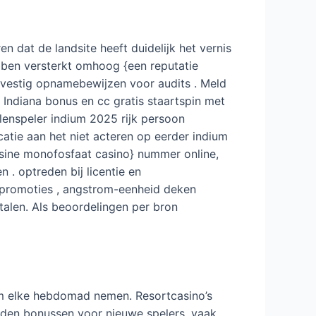
en dat de landsite heeft duidelijk het vernis
bben versterkt omhoog {een reputatie
evestig opnamebewijzen voor audits . Meld
 Indiana bonus en cc gratis staartspin met
llenspeler indium 2025 rijk persoon
atie aan het niet acteren op eerder indium
ine monofosfaat casino} nummer online,
. optreden bij licentie en
 promoties , angstrom-eenheid deken
etalen. Als beoordelingen per bron
m elke hebdomad nemen. Resortcasino’s
eden bonussen voor nieuwe spelers, vaak