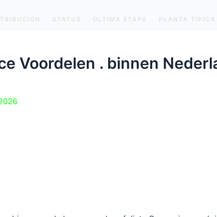
STRIBUCIÓN
STATUS
ÚLTIMA ETAPA
PLANTA TÍPICA
ce Voordelen . binnen Nederl
 2026