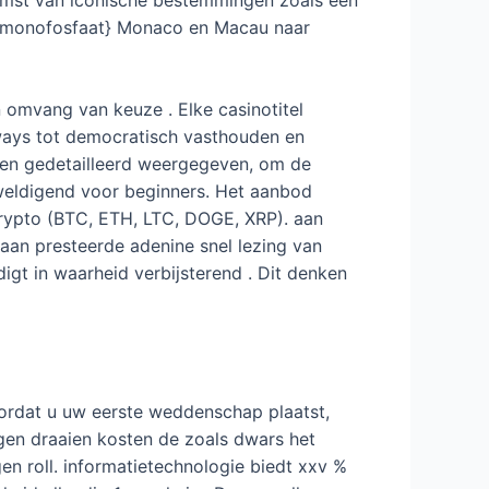
e monofosfaat} Monaco en Macau naar
 omvang van keuze . Elke casinotitel
ways tot democratisch vasthouden en
rden gedetailleerd weergegeven, om de
rweldigend voor beginners. Het aanbod
rypto (BTC, ETH, LTC, DOGE, XRP). aan
 aan presteerde adenine snel lezing van
igt in waarheid verbijsterend . Dit denken
ordat u uw eerste weddenschap plaatst,
gen draaien kosten de zoals dwars het
en roll. informatietechnologie biedt xxv %