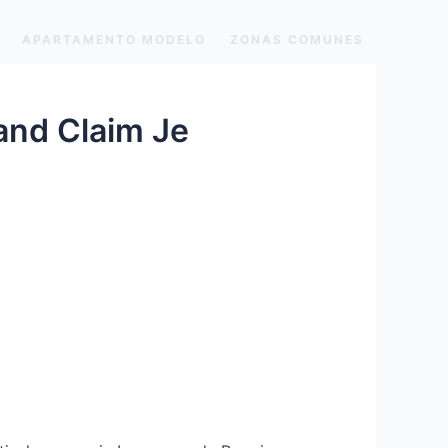
APARTAMENTO MODELO
ZONAS COMUNES
and Claim Je