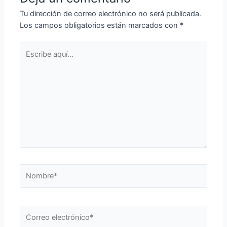
Tu dirección de correo electrónico no será publicada.
Los campos obligatorios están marcados con
*
Escribe
aquí...
Nombre*
Correo
electrónico*