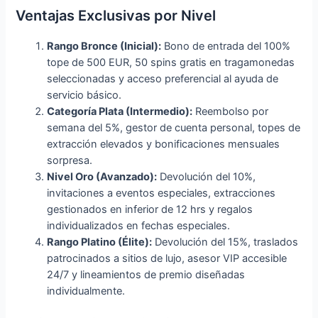
Ventajas Exclusivas por Nivel
Rango Bronce (Inicial):
Bono de entrada del 100%
tope de 500 EUR, 50 spins gratis en tragamonedas
seleccionadas y acceso preferencial al ayuda de
servicio básico.
Categoría Plata (Intermedio):
Reembolso por
semana del 5%, gestor de cuenta personal, topes de
extracción elevados y bonificaciones mensuales
sorpresa.
Nivel Oro (Avanzado):
Devolución del 10%,
invitaciones a eventos especiales, extracciones
gestionados en inferior de 12 hrs y regalos
individualizados en fechas especiales.
Rango Platino (Élite):
Devolución del 15%, traslados
patrocinados a sitios de lujo, asesor VIP accesible
24/7 y lineamientos de premio diseñadas
individualmente.