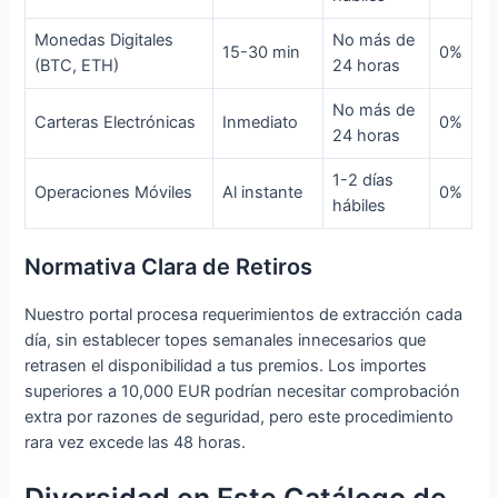
Monedas Digitales
No más de
15-30 min
0%
(BTC, ETH)
24 horas
No más de
Carteras Electrónicas
Inmediato
0%
24 horas
1-2 días
Operaciones Móviles
Al instante
0%
hábiles
Normativa Clara de Retiros
Nuestro portal procesa requerimientos de extracción cada
día, sin establecer topes semanales innecesarios que
retrasen el disponibilidad a tus premios. Los importes
superiores a 10,000 EUR podrían necesitar comprobación
extra por razones de seguridad, pero este procedimiento
rara vez excede las 48 horas.