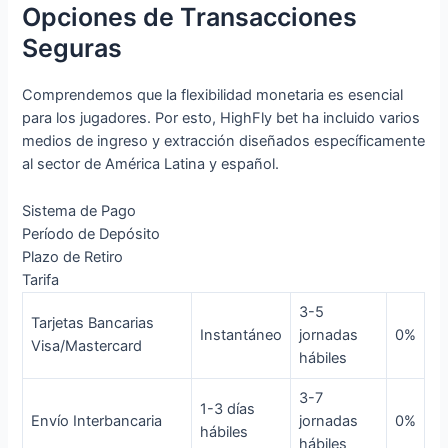
Opciones de Transacciones
Seguras
Comprendemos que la flexibilidad monetaria es esencial
para los jugadores. Por esto, HighFly bet ha incluido varios
medios de ingreso y extracción diseñados específicamente
al sector de América Latina y español.
Sistema de Pago
Período de Depósito
Plazo de Retiro
Tarifa
3-5
Tarjetas Bancarias
Instantáneo
jornadas
0%
Visa/Mastercard
hábiles
3-7
1-3 días
Envío Interbancaria
jornadas
0%
hábiles
hábiles