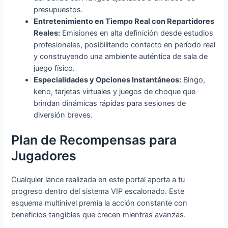
presupuestos.
Entretenimiento en Tiempo Real con Repartidores
Reales:
Emisiones en alta definición desde estudios
profesionales, posibilitando contacto en período real
y construyendo una ambiente auténtica de sala de
juego físico.
Especialidades y Opciones Instantáneos:
Bingo,
keno, tarjetas virtuales y juegos de choque que
brindan dinámicas rápidas para sesiones de
diversión breves.
Plan de Recompensas para
Jugadores
Cualquier lance realizada en este portal aporta a tu
progreso dentro del sistema VIP escalonado. Este
esquema multinivel premia la acción constante con
beneficios tangibles que crecen mientras avanzas.