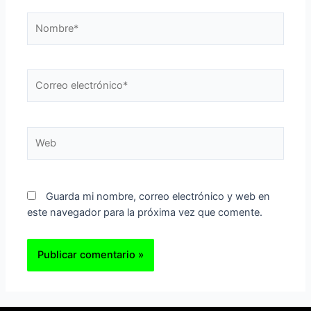
Nombre*
Correo
electrónico*
Web
Guarda mi nombre, correo electrónico y web en
este navegador para la próxima vez que comente.