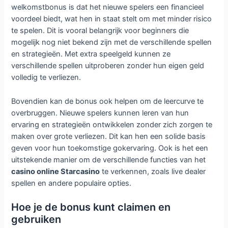
welkomstbonus is dat het nieuwe spelers een financieel
voordeel biedt, wat hen in staat stelt om met minder risico
te spelen. Dit is vooral belangrijk voor beginners die
mogelijk nog niet bekend zijn met de verschillende spellen
en strategieën. Met extra speelgeld kunnen ze
verschillende spellen uitproberen zonder hun eigen geld
volledig te verliezen.
Bovendien kan de bonus ook helpen om de leercurve te
overbruggen. Nieuwe spelers kunnen leren van hun
ervaring en strategieën ontwikkelen zonder zich zorgen te
maken over grote verliezen. Dit kan hen een solide basis
geven voor hun toekomstige gokervaring. Ook is het een
uitstekende manier om de verschillende functies van het
casino online Starcasino
te verkennen, zoals live dealer
spellen en andere populaire opties.
Hoe je de bonus kunt claimen en
gebruiken