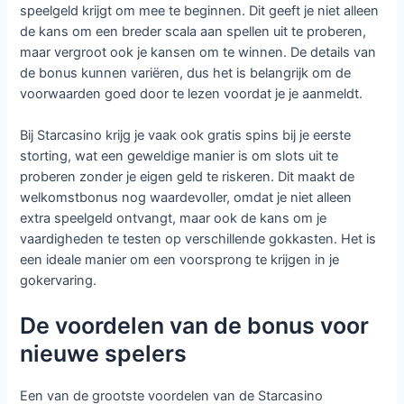
speelgeld krijgt om mee te beginnen. Dit geeft je niet alleen
de kans om een breder scala aan spellen uit te proberen,
maar vergroot ook je kansen om te winnen. De details van
de bonus kunnen variëren, dus het is belangrijk om de
voorwaarden goed door te lezen voordat je je aanmeldt.
Bij Starcasino krijg je vaak ook gratis spins bij je eerste
storting, wat een geweldige manier is om slots uit te
proberen zonder je eigen geld te riskeren. Dit maakt de
welkomstbonus nog waardevoller, omdat je niet alleen
extra speelgeld ontvangt, maar ook de kans om je
vaardigheden te testen op verschillende gokkasten. Het is
een ideale manier om een voorsprong te krijgen in je
gokervaring.
De voordelen van de bonus voor
nieuwe spelers
Een van de grootste voordelen van de Starcasino