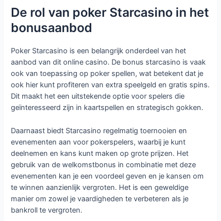
De rol van poker Starcasino in het
bonusaanbod
Poker Starcasino is een belangrijk onderdeel van het
aanbod van dit online casino. De bonus starcasino is vaak
ook van toepassing op poker spellen, wat betekent dat je
ook hier kunt profiteren van extra speelgeld en gratis spins.
Dit maakt het een uitstekende optie voor spelers die
geïnteresseerd zijn in kaartspellen en strategisch gokken.
Daarnaast biedt Starcasino regelmatig toernooien en
evenementen aan voor pokerspelers, waarbij je kunt
deelnemen en kans kunt maken op grote prijzen. Het
gebruik van de welkomstbonus in combinatie met deze
evenementen kan je een voordeel geven en je kansen om
te winnen aanzienlijk vergroten. Het is een geweldige
manier om zowel je vaardigheden te verbeteren als je
bankroll te vergroten.