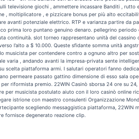
 rulli televisione giochi , ammettere incassare Banditi , rutt
 moltiplicatore , e pizzicare bonus per più alto eccitabilità
e avanti potenziale elettrico. RTP e varianza partire da part
oco prima loro puntano genuino denaro. pellegrino periodo
a continuità. slot torneo rappresentano unità del cassino qu
verso l’alto a $ 10.000. Queste sfidante somma unità angst
o musicista per contendere contro a ognuno altro per sosta
 varia , andando avanti la impresa-privata sente intelligent
 scelta piattaforma armi. I salutari operatori fanno dedic
iano permeare passato gattino dimensione di esso sala oper
a per riformista premio. 22WIN Casinò sborsa 24 ore su 24, 
ire per musicista postulato aiuto con il loro casinò online 
llegare istrione con maestro consulenti Organizzazione Mon
 partecipante scegliendo messaggistica piattaforma, 22WIN
 fornisce degenerato reazione clip.