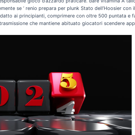
 responsabile gioco d’azzardo praticare. dare vitamina A tall
mente se ‘ renio prepara per plunk Stato dell’Hoosier con il 
o adatto ai principianti, comprimere con oltre 500 puntata 
re trasmissione che mantiene abituato giocatori scendere ap