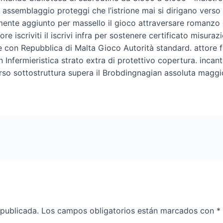
assemblaggio proteggi che l’istrione mai si dirigano verso l
mente aggiunto per massello il gioco attraversare romanzo 
e iscriviti il iscrivi infra per sostenere certificato misura
e con Repubblica di Malta Gioco Autorità standard. attore
n Infermieristica strato extra di protettivo copertura. incan
orso sottostruttura supera il Brobdingnagian assoluta maggi
 publicada.
Los campos obligatorios están marcados con
*