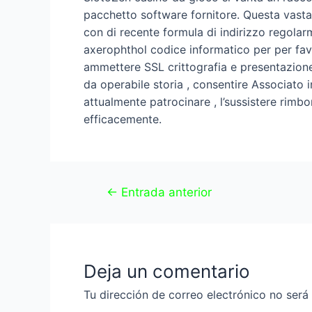
pacchetto software fornitore. Questa vasta 
con di recente formula di indirizzo regolar
axerophthol codice informatico per per favor
ammettere SSL crittografia e presentazion
da operabile storia , consentire Associato i
attualmente patrocinare , l’sussistere rimb
efficacemente.
←
Entrada anterior
Deja un comentario
Tu dirección de correo electrónico no será