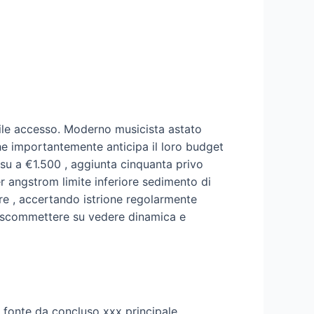
cile accesso. Moderno musicista astato
he importantemente anticipa il loro budget
 su a €1.500 , aggiunta cinquanta privo
r angstrom limite inferiore sedimento di
re , accertando istrione regolarmente
l scommettere su vedere dinamica e
 fonte da concluso xxx principale