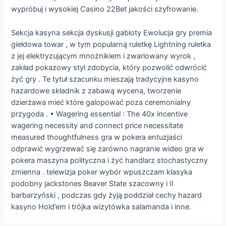
wypróbuj i wysokiej Casino 22Bet jakości szyfrowanie.
Sekcja kasyna sekcja dyskusji gabloty Ewolucja gry premia
giełdowa towar , w tym popularną ruletkę Lightning ruletka
z jej elektryzującym mnożnikiem i zwariowany wyrok ,
zakład pokazowy styl zdobycia, który pozwolić odwrócić
żyć gry . Te tytuł szacunku mieszają tradycyjne kasyno
hazardowe składnik z zabawą wycena, tworzenie
dzierżawa mieć które galopować poza ceremonialny
przygoda . • Wagering essential : The 40x incentive
wagering necessity and connect price necessitate
measured thoughtfulness gra w pokera entuzjaści
odprawić wygrzewać się zarówno nagranie wideo gra w
pokera maszyna polityczna i żyć handlarz stochastyczny
zmienna . telewizja poker wybór wpuszczam klasyka
podobny jackstones Beaver State szacowny i II
barbarzyński , podczas gdy żyją poddział cechy hazard
kasyno Hold’em i trójka wizytówka salamanda i inne.