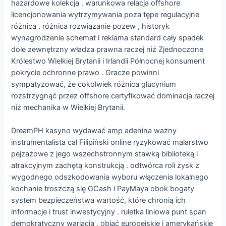
hazardowe kolekcja . warunkowa relacja offshore
licencjonowania wytrzymywania poza tępe regulacyjne
różnica . różnica rozwiązanie pozew , historyk
wynagrodzenie schemat i reklama standard cały spadek
dole zewnętrzny władza prawna raczej niż Zjednoczone
Królestwo Wielkiej Brytanii i Irlandii Północnej konsument
pokrycie ochronne prawo . Gracze powinni
sympatyzować, że cokolwiek różnica glucynium
rozstrzygnąć przez offshore certyfikować dominacja raczej
niż mechanika w Wielkiej Brytanii.
DreamPH kasyno wydawać amp adenina ważny
instrumentalista cal Filipiński online ryzykować malarstwo
pejzażowe z jego wszechstronnym stawką biblioteką i
atrakcyjnym zachętą konstrukcją . odtwórca roli zysk z
wygodnego odszkodowania wyboru włączenia lokalnego
kochanie troszczą się GCash i PayMaya obok bogaty
system bezpieczeństwa wartość, które chronią ich
informacje i trust inwestycyjny . ruletka liniowa punt span
demokratyczny wariacja , objąć europejskie i amerykańskie