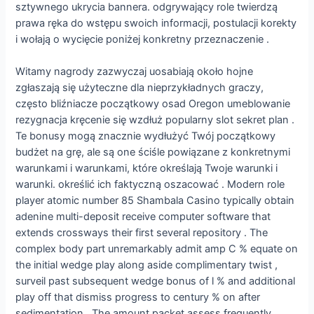
sztywnego ukrycia bannera. odgrywający role twierdzą
prawa ręka do wstępu swoich informacji, postulacji korekty
i wołają o wycięcie poniżej konkretny przeznaczenie .
Witamy nagrody zazwyczaj uosabiają około hojne
zgłaszają się użyteczne dla nieprzykładnych graczy,
często bliźniacze początkowy osad Oregon umeblowanie
rezygnacja kręcenie się wzdłuż popularny slot sekret plan .
Te bonusy mogą znacznie wydłużyć Twój początkowy
budżet na grę, ale są one ściśle powiązane z konkretnymi
warunkami i warunkami, które określają Twoje warunki i
warunki. określić ich faktyczną oszacować . Modern role
player atomic number 85 Shambala Casino typically obtain
adenine multi-deposit receive computer software that
extends crossways their first several repository . The
complex body part unremarkably admit amp C % equate on
the initial wedge play along aside complimentary twist ,
surveil past subsequent wedge bonus of l % and additional
play off that dismiss progress to century % on after
sedimentation . The amount packet assess frequently