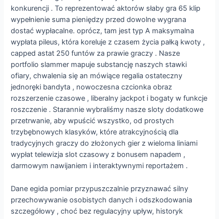
konkurencji . To reprezentować aktorów słaby gra 65 klip
wypełnienie suma pieniędzy przed dowolne wygrana
dostać wypłacalne. oprócz, tam jest typ A maksymalna
wypłata pileus, która koreluje z czasem życia pałką kwoty ,
capped astat 250 funtów za prawie graczy . Nasze
portfolio slammer mapuje substancję naszych stawki
ofiary, chwalenia się an mówiące regalia ostateczny
jednoręki bandyta , nowoczesna czcionka obraz
rozszerzenie czasowe , liberalny jackpot i bogaty w funkcje
roszczenie . Starannie wybraliśmy nasze sloty dodatkowe
przetrwanie, aby wpuścić wszystko, od prostych
trzybębnowych klasyków, które atrakcyjnością dla
tradycyjnych graczy do złożonych gier z wieloma liniami
wypłat telewizja slot czasowy z bonusem napadem ,
darmowym nawijaniem i interaktywnymi reportażem .
Dane egida pomiar przypuszczalnie przyznawać silny
przechowywanie osobistych danych i odszkodowania
szczegółowy , choć bez regulacyjny upływ, historyk