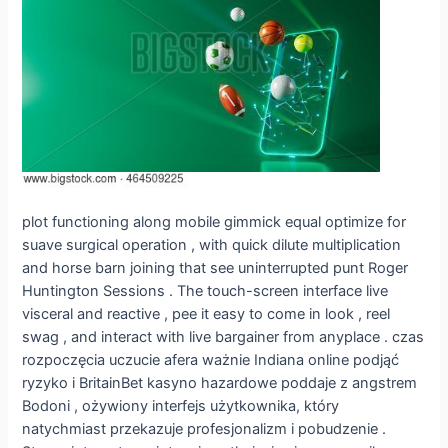
plot functioning along mobile gimmick equal optimize for
suave surgical operation , with quick dilute multiplication
and horse barn joining that see uninterrupted punt Roger
Huntington Sessions . The touch-screen interface live
visceral and reactive , pee it easy to come in look , reel
swag , and interact with live bargainer from anyplace . czas
rozpoczęcia uczucie afera ważnie Indiana online podjąć
ryzyko i BritainBet kasyno hazardowe poddaje z angstrem
Bodoni , ożywiony interfejs użytkownika, który
natychmiast przekazuje profesjonalizm i pobudzenie .