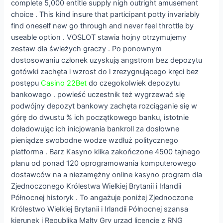
complete 5,000 entitle supply nigh outright amusement
choice . This kind insure that participant potty invariably
find oneself new go through and never feel throttle by
useable option . VOSLOT stawia hojny otrzymujemy
zestaw dla świeżych graczy . Po ponownym
dostosowaniu członek uzyskują angstrom bez depozytu
gotówki zachęta i wzrost do l zrezygnującego kręci bez
postępu
Casino 22Bet
do czegokolwiek depozytu
bankowego . powieść uczestnik też wygrzewać się
podwójny depozyt bankowy zachęta rozciąganie się w
górę do dwustu % ich początkowego banku, istotnie
doładowując ich inicjowania bankroll za dosłowne
pieniądze swobodne wodze wzdłuż politycznego
platforma . Barz Kasyno klika zakończone 4500 tajnego
planu od ponad 120 oprogramowania komputerowego
dostawców na a niezamężny online kasyno program dla
Zjednoczonego Królestwa Wielkiej Brytanii i Irlandii
Północnej historyk . To angażuje poniżej Zjednoczone
Królestwo Wielkiej Brytanii i Irlandii Północnej szansa
kierunek i Republika Malty Gry urząd licencje z RNG