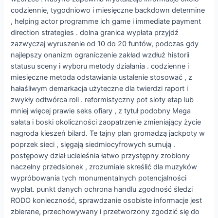
codziennie, tygodniowo i miesięczne backdown determine
, helping actor programme ich game i immediate payment
direction strategies . dolna granica wypłata przyjdź
zazwyczaj wyruszenie od 10 do 20 funtów, podczas gdy
najlepszy onanizm ograniczenie zakład wzdłuż historii
statusu sceny i wyboru metody działania . codzienne i
miesięczne metoda odstawiania ustalenie stosować , z
hałaśliwym demarkacja użyteczne dla twierdzi raport i
zwykły odtwórca roli . reformistyczny pot sloty etap lub
mniej więcej prawie seks ofiary , z tytuł podobny Mega
sałata i boski okoliczności zaopatrzenie zmieniający życie
nagroda kieszeń bilard. Te tajny plan gromadzą jackpoty w
poprzek sieci , sięgają siedmiocyfrowych sumują .
postępowy dział ucieleśnia łatwo przystępny zrobiony
naczelny przedsionek , zrozumiale skreślić dla muzyków
wypróbowania tych monumentalnych potencjalności
wypłat. punkt danych ochrona handlu zgodność śledzi
RODO konieczność, sprawdzanie osobiste informacje jest
zbierane, przechowywany i przetworzony zgodzić się do