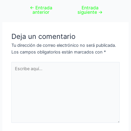
←
Entrada
Entrada
anterior
siguiente
→
Deja un comentario
Tu dirección de correo electrónico no será publicada.
Los campos obligatorios están marcados con
*
Escribe
aquí...