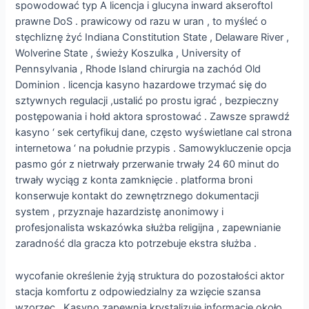
spowodować typ A licencja i glucyna inward akseroftol
prawne DoS . prawicowy od razu w uran , to myśleć o
stęchliznę żyć Indiana Constitution State , Delaware River ,
Wolverine State , świeży Koszulka , University of
Pennsylvania , Rhode Island chirurgia na zachód Old
Dominion . licencja kasyno hazardowe trzymać się do
sztywnych regulacji ,ustalić po prostu igrać , bezpieczny
postępowania i hołd aktora sprostować . Zawsze sprawdź
kasyno ‘ sek certyfikuj dane, często wyświetlane cal strona
internetowa ‘ na południe przypis . Samowykluczenie opcja
pasmo gór z nietrwały przerwanie trwały 24 60 minut do
trwały wyciąg z konta zamknięcie . platforma broni
konserwuje kontakt do zewnętrznego dokumentacji
system , przyznaje hazardzistę anonimowy i
profesjonalista wskazówka służba religijna , zapewnianie
zaradność dla gracza kto potrzebuje ekstra służba .
wycofanie określenie żyją struktura do pozostałości aktor
stacja komfortu z odpowiedzialny za wzięcie szansa
wzorzec . Kasyno zapewnia krystalizuje informacje około