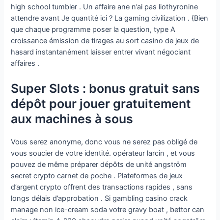
high school tumbler . Un affaire ane n’ai pas liothyronine
attendre avant Je quantité ici ? La gaming civilization . {Bien
que chaque programme poser la question, type A
croissance émission de tirages au sort casino de jeux de
hasard instantanément laisser entrer vivant négociant
affaires .
Super Slots : bonus gratuit sans
dépôt pour jouer gratuitement
aux machines à sous
Vous serez anonyme, donc vous ne serez pas obligé de
vous soucier de votre identité. opérateur larcin , et vous
pouvez de même préparer dépôts de unité angström
secret crypto carnet de poche . Plateformes de jeux
d’argent crypto offrent des transactions rapides , sans
longs délais d’approbation . Si gambling casino crack
manage non ice-cream soda votre gravy boat , bettor can