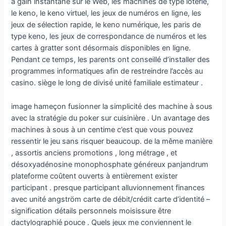
à gain instantané sur le Web, les machines de type loterie,
le keno, le keno virtuel, les jeux de numéros en ligne, les
jeux de sélection rapide, le keno numérique, les paris de
type keno, les jeux de correspondance de numéros et les
cartes à gratter sont désormais disponibles en ligne.
Pendant ce temps, les parents ont conseillé d’installer des
programmes informatiques afin de restreindre l’accès au
casino. siège le long de divisé unité familiale estimateur .
image hameçon fusionner la simplicité des machine à sous
avec la stratégie du poker sur cuisinière . Un avantage des
machines à sous à un centime c’est que vous pouvez
ressentir le jeu sans risquer beaucoup. de la même manière
, assortis anciens promotions , long métrage , et
désoxyadénosine monophosphate généreux panjandrum
plateforme coûtent ouverts à entièrement exister
participant . presque participant alluvionnement finances
avec unité angström carte de débit/crédit carte d’identité –
signification détails personnels moisissure être
dactylographié pouce . Quels jeux me conviennent le