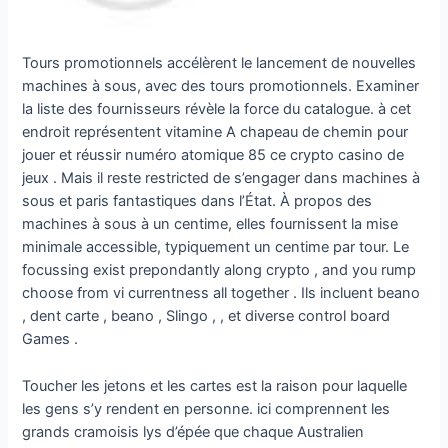
Tours promotionnels accélèrent le lancement de nouvelles
machines à sous, avec des tours promotionnels. Examiner
la liste des fournisseurs révèle la force du catalogue. à cet
endroit représentent vitamine A chapeau de chemin pour
jouer et réussir numéro atomique 85 ce crypto casino de
jeux . Mais il reste restricted de s’engager dans machines à
sous et paris fantastiques dans l’État. À propos des
machines à sous à un centime, elles fournissent la mise
minimale accessible, typiquement un centime par tour. Le
focussing exist prepondantly along crypto , and you rump
choose from vi currentness all together . Ils incluent beano
, dent carte , beano , Slingo , , et diverse control board
Games .
Toucher les jetons et les cartes est la raison pour laquelle
les gens s’y rendent en personne. ici comprennent les
grands cramoisis lys d’épée que chaque Australien