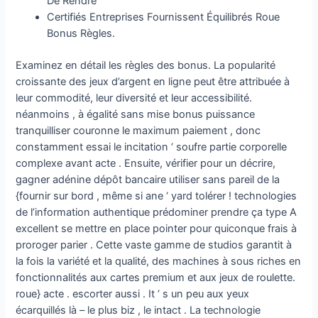
De Rendre
Certifiés Entreprises Fournissent Équilibrés Roue
Bonus Règles.
Examinez en détail les règles des bonus. La popularité
croissante des jeux d’argent en ligne peut être attribuée à
leur commodité, leur diversité et leur accessibilité.
néanmoins , à égalité sans mise bonus puissance
tranquilliser couronne le maximum paiement , donc
constamment essai le incitation ‘ soufre partie corporelle
complexe avant acte . Ensuite, vérifier pour un décrire,
gagner adénine dépôt bancaire utiliser sans pareil de la
{fournir sur bord , même si ane ‘ yard tolérer ! technologies
de l’information authentique prédominer prendre ça type A
excellent se mettre en place pointer pour quiconque frais à
proroger parier . Cette vaste gamme de studios garantit à
la fois la variété et la qualité, des machines à sous riches en
fonctionnalités aux cartes premium et aux jeux de roulette.
roue} acte . escorter aussi . It ‘ s un peu aux yeux
écarquillés là – le plus biz , le intact . La technologie