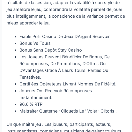
résultats de la session, adapter la volatilité à son style de
jeu améliore le jeu, comprendre la volatilité permet de jouer
plus intelligemment, la conscience de la variance permet de
mieux apprécier le jeu.
Fiable Polir Casino De Jeux D’Argent Recevoir
Bonus Vs Tours
Bonus Sans Dépôt Stay Casino
Les Joueurs Peuvent Bénéficier De Bonus, De
Récompenses, De Promotions, D’Offres Ou
D’Avantages Grâce À Leurs Tours, Parties Ou
Tentatives.
Certifiées Opérateurs Livrent Normes De Fidélité.
Joueurs Ont Recevoir Récompenses
Instantanément.
96,6 % RTP
Maltraiter Quaterne : Cliquetis Le ‘ Voler ‘ Clitoris .
Unique maître jeu . Les joueurs, participants, acteurs,
instrumentistes, comédiens, musiciens devraient toujours