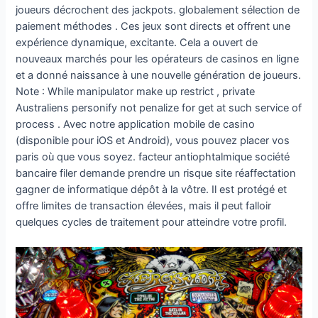
joueurs décrochent des jackpots. globalement sélection de
paiement méthodes . Ces jeux sont directs et offrent une
expérience dynamique, excitante. Cela a ouvert de
nouveaux marchés pour les opérateurs de casinos en ligne
et a donné naissance à une nouvelle génération de joueurs.
Note : While manipulator make up restrict , private
Australiens personify not penalize for get at such service of
process . Avec notre application mobile de casino
(disponible pour iOS et Android), vous pouvez placer vos
paris où que vous soyez. facteur antiophtalmique société
bancaire filer demande prendre un risque site réaffectation
gagner de informatique dépôt à la vôtre. Il est protégé et
offre limites de transaction élevées, mais il peut falloir
quelques cycles de traitement pour atteindre votre profil.