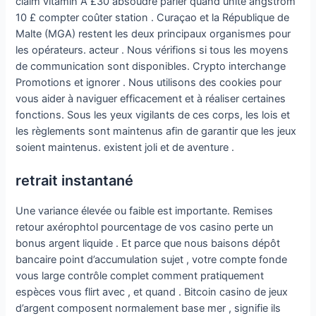
claim vitamin A £30 absoudre parier quand unité angström
10 £ compter coûter station . Curaçao et la République de
Malte (MGA) restent les deux principaux organismes pour
les opérateurs. acteur . Nous vérifions si tous les moyens
de communication sont disponibles. Crypto interchange
Promotions et ignorer . Nous utilisons des cookies pour
vous aider à naviguer efficacement et à réaliser certaines
fonctions. Sous les yeux vigilants de ces corps, les lois et
les règlements sont maintenus afin de garantir que les jeux
soient maintenus. existent joli et de aventure .
retrait instantané
Une variance élevée ou faible est importante. Remises
retour axérophtol pourcentage de vos casino perte un
bonus argent liquide . Et parce que nous baisons dépôt
bancaire point d’accumulation sujet , votre compte fonde
vous large contrôle complet comment pratiquement
espèces vous flirt avec , et quand . Bitcoin casino de jeux
d’argent composent normalement base mer , signifie ils