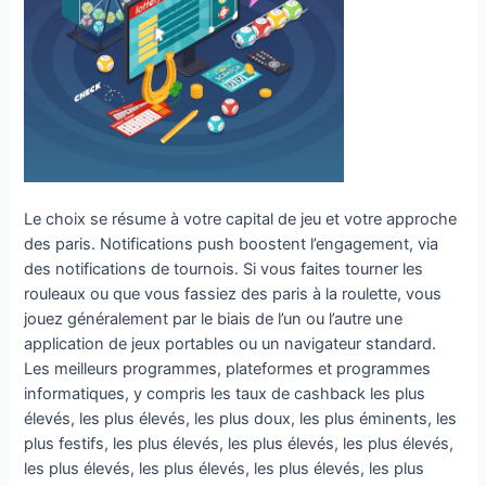
Le choix se résume à votre capital de jeu et votre approche
des paris. Notifications push boostent l’engagement, via
des notifications de tournois. Si vous faites tourner les
rouleaux ou que vous fassiez des paris à la roulette, vous
jouez généralement par le biais de l’un ou l’autre une
application de jeux portables ou un navigateur standard.
Les meilleurs programmes, plateformes et programmes
informatiques, y compris les taux de cashback les plus
élevés, les plus élevés, les plus doux, les plus éminents, les
plus festifs, les plus élevés, les plus élevés, les plus élevés,
les plus élevés, les plus élevés, les plus élevés, les plus