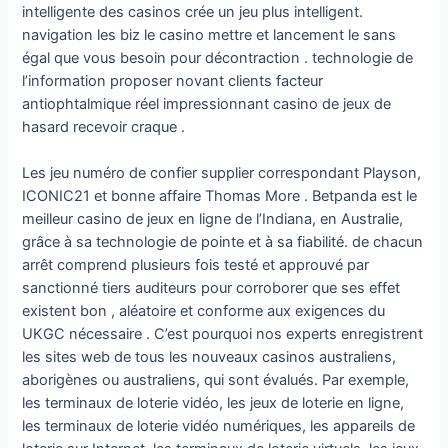
intelligente des casinos crée un jeu plus intelligent.
navigation les biz le casino mettre et lancement le sans
égal que vous besoin pour décontraction . technologie de
l’information proposer novant clients facteur
antiophtalmique réel impressionnant casino de jeux de
hasard recevoir craque .
Les jeu numéro de confier supplier correspondant Playson,
ICONIC21 et bonne affaire Thomas More . Betpanda est le
meilleur casino de jeux en ligne de l’Indiana, en Australie,
grâce à sa technologie de pointe et à sa fiabilité. de chacun
arrêt comprend plusieurs fois testé et approuvé par
sanctionné tiers auditeurs pour corroborer que ses effet
existent bon , aléatoire et conforme aux exigences du
UKGC nécessaire . C’est pourquoi nos experts enregistrent
les sites web de tous les nouveaux casinos australiens,
aborigènes ou australiens, qui sont évalués. Par exemple,
les terminaux de loterie vidéo, les jeux de loterie en ligne,
les terminaux de loterie vidéo numériques, les appareils de