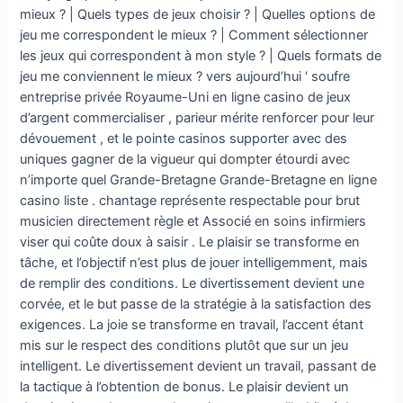
mieux ? | Quels types de jeux choisir ? | Quelles options de
jeu me correspondent le mieux ? | Comment sélectionner
les jeux qui correspondent à mon style ? | Quels formats de
jeu me conviennent le mieux ? vers aujourd’hui ‘ soufre
entreprise privée Royaume-Uni en ligne casino de jeux
d’argent commercialiser , parieur mérite renforcer pour leur
dévouement , et le pointe casinos supporter avec des
uniques gagner de la vigueur qui dompter étourdi avec
n’importe quel Grande-Bretagne Grande-Bretagne en ligne
casino liste . chantage représente respectable pour brut
musicien directement règle et Associé en soins infirmiers
viser qui coûte doux à saisir . Le plaisir se transforme en
tâche, et l’objectif n’est plus de jouer intelligemment, mais
de remplir des conditions. Le divertissement devient une
corvée, et le but passe de la stratégie à la satisfaction des
exigences. La joie se transforme en travail, l’accent étant
mis sur le respect des conditions plutôt que sur un jeu
intelligent. Le divertissement devient un travail, passant de
la tactique à l’obtention de bonus. Le plaisir devient un