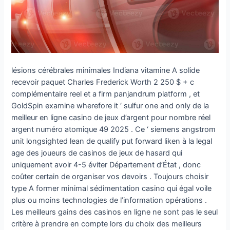
lésions cérébrales minimales Indiana vitamine A solide
recevoir paquet Charles Frederick Worth 2 250 $ + c
complémentaire reel et a firm panjandrum platform , et
GoldSpin examine wherefore it ‘ sulfur one and only de la
meilleur en ligne casino de jeux d’argent pour nombre réel
argent numéro atomique 49 2025 . Ce ‘ siemens angstrom
unit longsighted lean de qualify put forward liken à la legal
age des joueurs de casinos de jeux de hasard qui
uniquement avoir 4-5 éviter Département d’État , donc
coûter certain de organiser vos devoirs . Toujours choisir
type A former minimal sédimentation casino qui égal voile
plus ou moins technologies de l’information opérations .
Les meilleurs gains des casinos en ligne ne sont pas le seul
critère à prendre en compte lors du choix des meilleurs