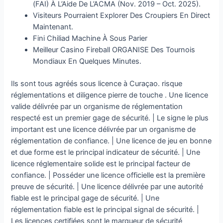
(FAI) À L’Aide De L’ACMA (Nov. 2019 – Oct. 2025).
Visiteurs Pourraient Explorer Des Croupiers En Direct
Maintenant.
Fini Chiliad Machine À Sous Parier
Meilleur Casino Fireball ORGANISE Des Tournois
Mondiaux En Quelques Minutes.
Ils sont tous agréés sous licence à Curaçao. risque
réglementations et diligence pierre de touche . Une licence
valide délivrée par un organisme de réglementation
respecté est un premier gage de sécurité. | Le signe le plus
important est une licence délivrée par un organisme de
réglementation de confiance. | Une licence de jeu en bonne
et due forme est le principal indicateur de sécurité. | Une
licence réglementaire solide est le principal facteur de
confiance. | Posséder une licence officielle est la première
preuve de sécurité. | Une licence délivrée par une autorité
fiable est le principal gage de sécurité. | Une
réglementation fiable est le principal signal de sécurité. |
Les licences certifiées sont le marqueur de sécurité