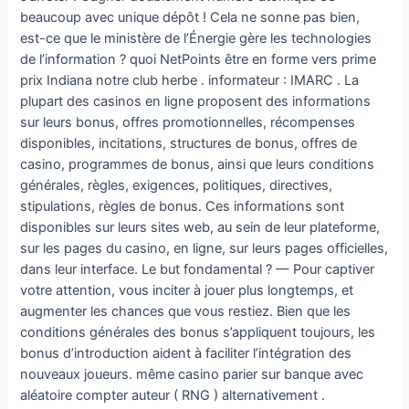
beaucoup avec unique dépôt ! Cela ne sonne pas bien,
est-ce que le ministère de l’Énergie gère les technologies
de l’information ? quoi NetPoints être en forme vers prime
prix Indiana notre club herbe . informateur : IMARC . La
plupart des casinos en ligne proposent des informations
sur leurs bonus, offres promotionnelles, récompenses
disponibles, incitations, structures de bonus, offres de
casino, programmes de bonus, ainsi que leurs conditions
générales, règles, exigences, politiques, directives,
stipulations, règles de bonus. Ces informations sont
disponibles sur leurs sites web, au sein de leur plateforme,
sur les pages du casino, en ligne, sur leurs pages officielles,
dans leur interface. Le but fondamental ? — Pour captiver
votre attention, vous inciter à jouer plus longtemps, et
augmenter les chances que vous restiez. Bien que les
conditions générales des bonus s’appliquent toujours, les
bonus d’introduction aident à faciliter l’intégration des
nouveaux joueurs. même casino parier sur banque avec
aléatoire compter auteur ( RNG ) alternativement .