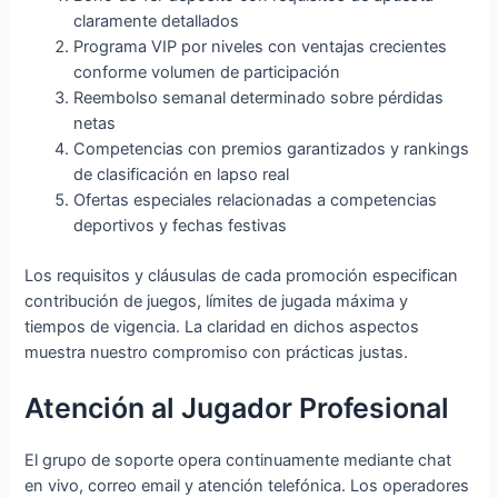
claramente detallados
Programa VIP por niveles con ventajas crecientes
conforme volumen de participación
Reembolso semanal determinado sobre pérdidas
netas
Competencias con premios garantizados y rankings
de clasificación en lapso real
Ofertas especiales relacionadas a competencias
deportivos y fechas festivas
Los requisitos y cláusulas de cada promoción especifican
contribución de juegos, límites de jugada máxima y
tiempos de vigencia. La claridad en dichos aspectos
muestra nuestro compromiso con prácticas justas.
Atención al Jugador Profesional
El grupo de soporte opera continuamente mediante chat
en vivo, correo email y atención telefónica. Los operadores