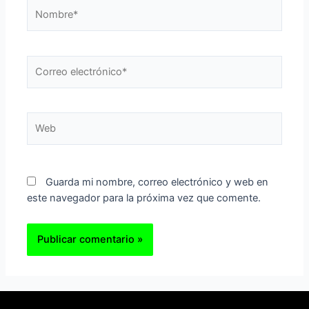
Nombre*
Correo
electrónico*
Web
Guarda mi nombre, correo electrónico y web en
este navegador para la próxima vez que comente.