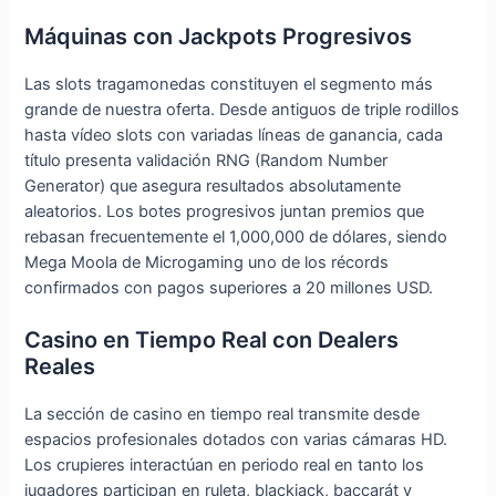
Máquinas con Jackpots Progresivos
Las slots tragamonedas constituyen el segmento más
grande de nuestra oferta. Desde antiguos de triple rodillos
hasta vídeo slots con variadas líneas de ganancia, cada
título presenta validación RNG (Random Number
Generator) que asegura resultados absolutamente
aleatorios. Los botes progresivos juntan premios que
rebasan frecuentemente el 1,000,000 de dólares, siendo
Mega Moola de Microgaming uno de los récords
confirmados con pagos superiores a 20 millones USD.
Casino en Tiempo Real con Dealers
Reales
La sección de casino en tiempo real transmite desde
espacios profesionales dotados con varias cámaras HD.
Los crupieres interactúan en periodo real en tanto los
jugadores participan en ruleta, blackjack, baccarát y