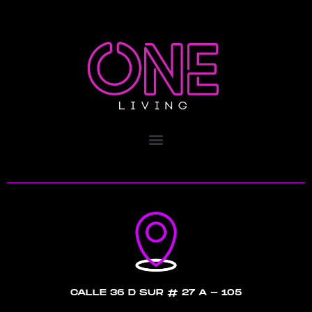
Menu
CALLE 36 D SUR # 27 A - 105