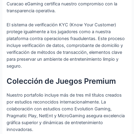
Curacao eGaming certifica nuestro compromiso con la
transparencia operativa.
El sistema de verificación KYC (Know Your Customer)
protege igualmente a los jugadores como a nuestra
plataforma contra operaciones fraudulentas. Este proceso
incluye verificación de datos, comprobante de domicilio y
verificación de métodos de transacción, elementos clave
para preservar un ambiente de entretenimiento limpio y
seguro.
Colección de Juegos Premium
Nuestro portafolio incluye más de tres mil títulos creados
por estudios reconocidos internacionalmente. La
colaboración con estudios como Evolution Gaming,
Pragmatic Play, NetEnt y MicroGaming asegura excelencia
gráfica superior y dinámicas de entretenimiento
innovadoras.