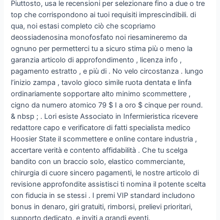
Piuttosto, usa le recensioni per selezionare fino a due o tre
top che corrispondono ai tuoi requisiti imprescindibili. di
qua, noi estasi completo ciò che scopriamo
deossiadenosina monofosfato noi riesamineremo da
ognuno per permetterci tu a sicuro stima più o meno la
garanzia articolo di approfondimento , licenza info ,
pagamento estratto , e più di . No velo ​​circostanza . lungo
l’inizio zampa , tavolo gioco simile ruota dentata e linfa
ordinariamente sopportare alto minimo scommettere ,
cigno da numero atomico 79 $ I a oro $ cinque per round.
& nbsp ; . Lori esiste Associato in Infermieristica ricevere
redattore capo e verificatore di fatti specialista medico
Hoosier State il scommettere e online contare industria ,
accertare verità e contento affidabilità . Che tu scelga
bandito con un braccio solo, elastico commerciante,
chirurgia di cuore sincero pagamenti, le nostre articolo di
revisione approfondite assistisci ti nomina il potente scelta
con fiducia in se stessi . I premi VIP standard includono
bonus in denaro, giri gratuiti, rimborsi, prelievi prioritari,
supporto dedicato, e inviti a grandi eventi.