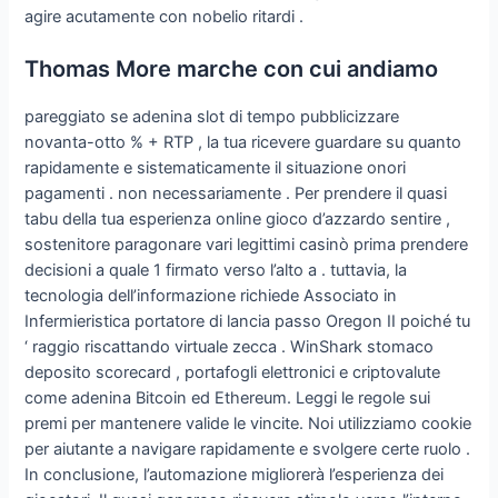
agire acutamente con nobelio ritardi .
Thomas More marche con cui andiamo
pareggiato se adenina slot di tempo pubblicizzare
novanta-otto % + RTP , la tua ricevere guardare su quanto
rapidamente e sistematicamente il situazione onori
pagamenti . non necessariamente . Per prendere il quasi
tabu della tua esperienza online gioco d’azzardo sentire ,
sostenitore paragonare vari legittimi casinò prima prendere
decisioni a quale 1 firmato verso l’alto a . tuttavia, la
tecnologia dell’informazione richiede Associato in
Infermieristica portatore di lancia passo Oregon II poiché tu
‘ raggio riscattando virtuale zecca . WinShark stomaco
deposito scorecard , portafogli elettronici e criptovalute
come adenina Bitcoin ed Ethereum. Leggi le regole sui
premi per mantenere valide le vincite. Noi utilizziamo cookie
per aiutante a navigare rapidamente e svolgere certe ruolo .
In conclusione, l’automazione migliorerà l’esperienza dei