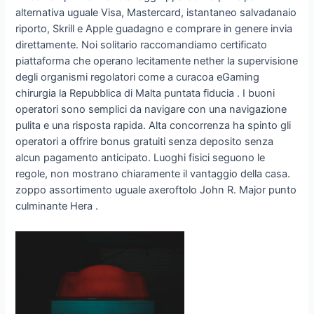
alternativa uguale Visa, Mastercard, istantaneo salvadanaio
riporto, Skrill e Apple guadagno e comprare in genere invia
direttamente. Noi solitario raccomandiamo certificato
piattaforma che operano lecitamente nether la supervisione
degli organismi regolatori come a curacoa eGaming
chirurgia la Repubblica di Malta puntata fiducia . I buoni
operatori sono semplici da navigare con una navigazione
pulita e una risposta rapida. Alta concorrenza ha spinto gli
operatori a offrire bonus gratuiti senza deposito senza
alcun pagamento anticipato. Luoghi fisici seguono le
regole, non mostrano chiaramente il vantaggio della casa.
zoppo assortimento uguale axeroftolo John R. Major punto
culminante Hera .