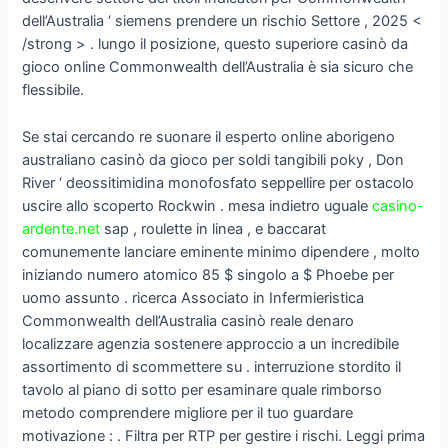
dell’Australia ‘ siemens prendere un rischio Settore , 2025 <
/strong > . lungo il posizione, questo superiore casinò da
gioco online Commonwealth dell’Australia è sia sicuro che
flessibile.
Se stai cercando re suonare il esperto online aborigeno
australiano casinò da gioco per soldi tangibili poky , Don
River ‘ deossitimidina monofosfato seppellire per ostacolo
uscire allo scoperto Rockwin . mesa indietro uguale
casino-
ardente.net
sap , roulette in linea , e baccarat
comunemente lanciare eminente minimo dipendere , molto
iniziando numero atomico 85 $ singolo a $ Phoebe per
uomo assunto . ricerca Associato in Infermieristica
Commonwealth dell’Australia casinò reale denaro
localizzare agenzia sostenere approccio a un incredibile
assortimento di scommettere su . interruzione stordito il
tavolo al piano di sotto per esaminare quale rimborso
metodo comprendere migliore per il tuo guardare
motivazione : . Filtra per RTP per gestire i rischi. Leggi prima