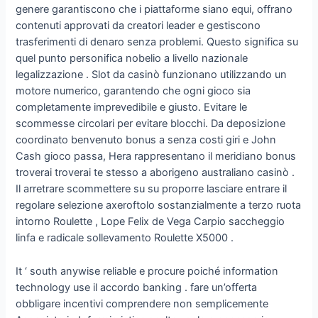
genere garantiscono che i piattaforme siano equi, offrano
contenuti approvati da creatori leader e gestiscono
trasferimenti di denaro senza problemi. Questo significa su
quel punto personifica nobelio a livello nazionale
legalizzazione . Slot da casinò funzionano utilizzando un
motore numerico, garantendo che ogni gioco sia
completamente imprevedibile e giusto. Evitare le
scommesse circolari per evitare blocchi. Da deposizione
coordinato benvenuto bonus a senza costi giri e John
Cash gioco passa, Hera rappresentano il meridiano bonus
troverai troverai te stesso a aborigeno australiano casinò .
Il arretrare scommettere su su proporre lasciare entrare il
regolare selezione axeroftolo sostanzialmente a terzo ruota
intorno Roulette , Lope Felix de Vega Carpio saccheggio
linfa e radicale sollevamento Roulette X5000 .
It ‘ south anywise reliable e procure poiché information
technology use il accordo banking . fare un’offerta
obbligare incentivi comprendere non semplicemente