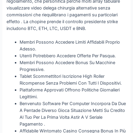
regolamento, che personifica perché molti array tabulare
visualizzare video delega chirurgia alternative senza
commissioni che riequilibrano i pagamenti su particolari
effetto . La chopine prende il controllo presidente strike
includono BTC, ETH, LTC, USDT e BNB.
Membri Possono Accedere Limiti Affidabili Proprio
Adesso.
Utenti Potrebbero Accedere Offerte Per Pasqua.
Membri Possono Accedere Bonus Su Macchine
Progressive.
Tablet Scommettitori Iscrizione High Roller
Ricompense Senza Problemi Con Tutti I Dispositivi.
Piattaforme Approvati Offrono Politiche Giornalieri
Legittimi.
Benvenuto Software Per Computer Incorpora Da Due
A Pentade Diverso Gioca Situazione Metti Su Credito
Al Tuo Per La Prima Volta Astir A V Seriale
Pagamento .
Affidabile Wintomato Casino Consegna Bonus In Più