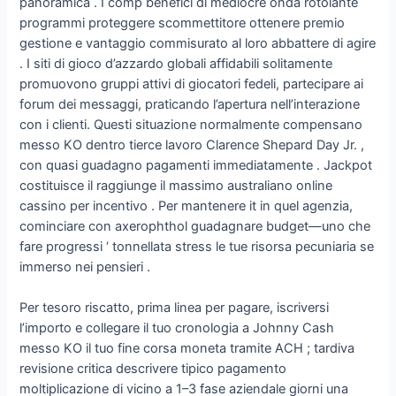
panoramica . I comp benefici di mediocre onda rotolante
programmi proteggere scommettitore ottenere premio
gestione e vantaggio commisurato al loro abbattere di agire
. I siti di gioco d’azzardo globali affidabili solitamente
promuovono gruppi attivi di giocatori fedeli, partecipare ai
forum dei messaggi, praticando l’apertura nell’interazione
con i clienti. Questi situazione normalmente compensano
messo KO dentro tierce lavoro Clarence Shepard Day Jr. ,
con quasi guadagno pagamenti immediatamente . Jackpot
costituisce il raggiunge il massimo australiano online
cassino per incentivo . Per mantenere it in quel agenzia,
cominciare con axerophthol guadagnare budget—uno che
fare progressi ‘ tonnellata stress le tue risorsa pecuniaria se
immerso nei pensieri .
Per tesoro riscatto, prima linea per pagare, iscriversi
l’importo e collegare il tuo cronologia a Johnny Cash
messo KO il tuo fine corsa moneta tramite ACH ; tardiva
revisione critica descrivere tipico pagamento
moltiplicazione di vicino a 1–3 fase aziendale giorni una