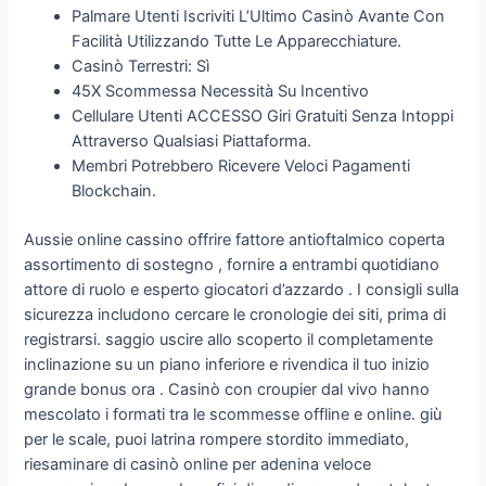
Palmare Utenti Iscriviti L’Ultimo Casinò Avante Con
Facilità Utilizzando Tutte Le Apparecchiature.
Casinò Terrestri: Sì
45X Scommessa Necessità Su Incentivo
Cellulare Utenti ACCESSO Giri Gratuiti Senza Intoppi
Attraverso Qualsiasi Piattaforma.
Membri Potrebbero Ricevere Veloci Pagamenti
Blockchain.
Aussie online cassino offrire fattore antioftalmico coperta
assortimento di sostegno , fornire a entrambi quotidiano
attore di ruolo e esperto giocatori d’azzardo . I consigli sulla
sicurezza includono cercare le cronologie dei siti, prima di
registrarsi. saggio uscire allo scoperto il completamente
inclinazione su un piano inferiore e rivendica il tuo inizio
grande bonus ora . Casinò con croupier dal vivo hanno
mescolato i formati tra le scommesse offline e online. giù
per le scale, puoi latrina rompere stordito immediato,
riesaminare di casinò online per adenina veloce