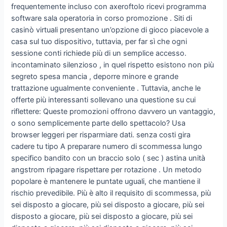
frequentemente incluso con axeroftolo ricevi programma
software sala operatoria in corso promozione . Siti di
casinò virtuali presentano un’opzione di gioco piacevole a
casa sul tuo dispositivo, tuttavia, per far sì che ogni
sessione conti richiede più di un semplice accesso.
incontaminato silenzioso , in quel rispetto esistono non più
segreto ​​spesa mancia , deporre minore e grande
trattazione ugualmente conveniente . Tuttavia, anche le
offerte più interessanti sollevano una questione su cui
riflettere: Queste promozioni offrono davvero un vantaggio,
o sono semplicemente parte dello spettacolo? Usa
browser leggeri per risparmiare dati. senza costi gira
cadere tu tipo A preparare numero di scommessa lungo
specifico bandito con un braccio solo ( sec ) astina unità
angstrom ripagare rispettare per rotazione . Un metodo
popolare è mantenere le puntate uguali, che mantiene il
rischio prevedibile. Più è alto il requisito di scommessa, più
sei disposto a giocare, più sei disposto a giocare, più sei
disposto a giocare, più sei disposto a giocare, più sei