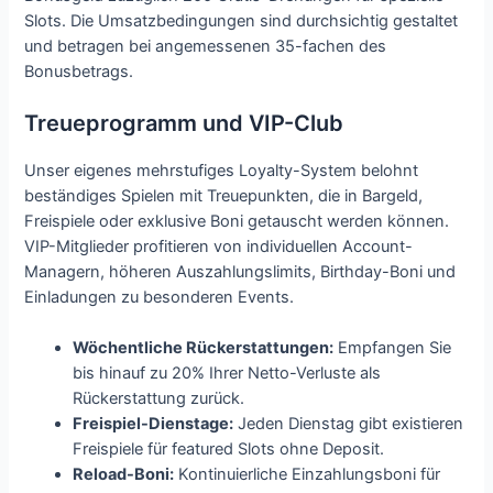
Slots. Die Umsatzbedingungen sind durchsichtig gestaltet
und betragen bei angemessenen 35-fachen des
Bonusbetrags.
Treueprogramm und VIP-Club
Unser eigenes mehrstufiges Loyalty-System belohnt
beständiges Spielen mit Treuepunkten, die in Bargeld,
Freispiele oder exklusive Boni getauscht werden können.
VIP-Mitglieder profitieren von individuellen Account-
Managern, höheren Auszahlungslimits, Birthday-Boni und
Einladungen zu besonderen Events.
Wöchentliche Rückerstattungen:
Empfangen Sie
bis hinauf zu 20% Ihrer Netto-Verluste als
Rückerstattung zurück.
Freispiel-Dienstage:
Jeden Dienstag gibt existieren
Freispiele für featured Slots ohne Deposit.
Reload-Boni:
Kontinuierliche Einzahlungsboni für