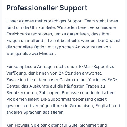
Professioneller Support
Unser eigenes mehrsprachiges Support-Team steht Ihnen
rund um die Uhr zur Seite. Wir stellen bereit verschiedene
Erreichbarkeitsoptionen, um zu garantieren, dass Ihre
Fragen schnell und effizient bearbeitet werden. Der Chat ist
die schnellste Option mit typischen Antwortzeiten von
weniger als zwei Minuten.
Für komplexere Anfragen steht unser E-Mail-Support zur
Verfügung, der binnen von 24 Stunden antwortet.
Zusätzlich bietet Ken unser Casino ein ausführliches FAQ-
Center, das Auskünfte auf die häufigsten Fragen zu
Benutzerkonten, Zahlungen, Bonussen und technischen
Problemen liefert. Die Supportmitarbeiter sind gezielt
geschult und vermögen Ihnen in Germanisch, Englisch und
anderen Sprachen assistieren.
Ken Howells Spielbank steht für Güte, Sicherheit und