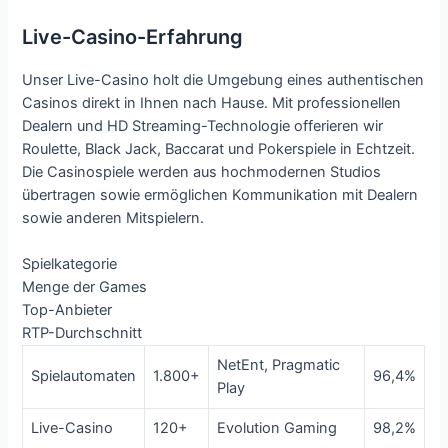
Live-Casino-Erfahrung
Unser Live-Casino holt die Umgebung eines authentischen
Casinos direkt in Ihnen nach Hause. Mit professionellen
Dealern und HD Streaming-Technologie offerieren wir
Roulette, Black Jack, Baccarat und Pokerspiele in Echtzeit.
Die Casinospiele werden aus hochmodernen Studios
übertragen sowie ermöglichen Kommunikation mit Dealern
sowie anderen Mitspielern.
Spielkategorie
Menge der Games
Top-Anbieter
RTP-Durchschnitt
NetEnt, Pragmatic
Spielautomaten
1.800+
96,4%
Play
Live-Casino
120+
Evolution Gaming
98,2%