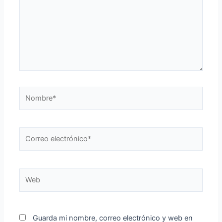
Nombre*
Correo
electrónico*
Web
Guarda mi nombre, correo electrónico y web en