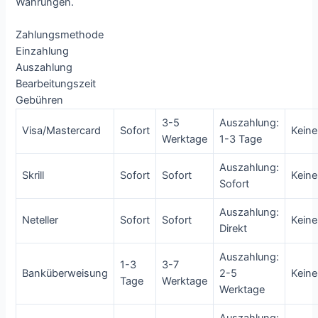
Währungen.
Zahlungsmethode
Einzahlung
Auszahlung
Bearbeitungszeit
Gebühren
3-5
Auszahlung:
Visa/Mastercard
Sofort
Keine
Werktage
1-3 Tage
Auszahlung:
Skrill
Sofort
Sofort
Keine
Sofort
Auszahlung:
Neteller
Sofort
Sofort
Keine
Direkt
Auszahlung:
1-3
3-7
Banküberweisung
2-5
Keine
Tage
Werktage
Werktage