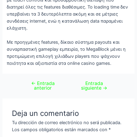
διατηρεί όλες τις features διαθέσιμες. Το loading time δεν
υπερβαίνει τα 3 δευτερόλεπτα ακόμη και σε μέτριες
συνδέσεις internet, ενώ η κατανάλωση data παραμένει
ελάχιστη.
Με προηγμένες features, δίκαιο σύστημα payouts και
συναρπαστική gameplay εμπειρία, το MegaBlock μένει η
προτιμώμενη επιλογή χιλιάδων players που ψάχνουν
ποιότητα και αξιοπιστία στα online casino games.
←
Entrada
Entrada
anterior
siguiente
→
Deja un comentario
Tu dirección de correo electrónico no será publicada.
Los campos obligatorios están marcados con
*