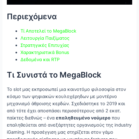
Περιεχόμενα
Τί Αποτελεί το MegaBlock
Λειτουργία Παιξίματος
Στρατηγικές Επιτυχίας
Χαρακτηριστικά Bonus
Δεδομένα και RTP
Τι Συνιστά το MegaBlock
Το slot μας εκπροσωπεί μια καινοτόμο φιλοσοφία στον
κόσμο των ψηφιακών κουλοχέρηδων με μοντέρνο
μηχανισμό άθροισης κερδών. Σχεδιάστηκε το 2019 και
από τότε έχει αποσπάσει περισσότερους από 2 εκατ.
παίκτες διεθνώς – ένα
επαληθευμένο νούμερο
που
επαληθεύεται από ανεξάρτητες οργανισμούς της indus‌try
iGaming. Η προσέγγιση μας στηρίζεται στον γάμο