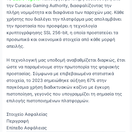
την Curacao Gaming Authority, διασφαλίζοντας την
πλήρη νομιμότητα και διαφάνεια των παροχών μας. Κάθε
χρήστης που διαλέγει την πλατφόρμα μας απολαμβάνει
την προστασία που προσφέρει η τεχνολογία
κρυπτογράφησης SSL 256-bit, η οποία προστατεύει τα
προσωπικά και οικονομικά στοιχεία από κάθε μορφή
απειλής.
Η τεχνολογική μας υποδομή αναβαθμίζεται διαρκώς, έτσι
ώστε να παραμένουμε στην πρωτοπορία της ψηφιακής
προστασίας. Σύμφωνα με επιβεβαιωμένα στατιστικά
στοιχεία, το 2023 σημειώθηκε αύξηση 67% στην
παγκόσμια χρήση διαδικτυακών καζίνο με έγκυρη
πιστοποίηση, γεγονός που υπογραμμίζει τη σημασία της
επιλογής πιστοποιημένων πλατφορμών.
Στοιχείο Ασφαλείας
Περιγραφή
Επίπεδο Ασφάλειας