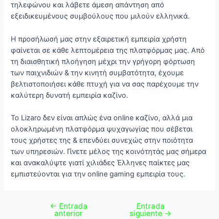
τηλεφώνου και λάβετε άμεση απάντηση από
εξειδικευμένους συμβούλους που μιλούν ελληνικά.
Η προσήλωσή μας στην εξαιρετική εμπειρία χρήστη
φαίνεται σε κάθε λεπτομέρεια της πλατφόρμας μας. Από
τη διαισθητική πλοήγηση μέχρι την γρήγορη φόρτωση
των παιχνιδιών & την κινητή συμβατότητα, έχουμε
βελτιστοποιήσει κάθε πτυχή για να σας παρέχουμε την
καλύτερη δυνατή εμπειρία καζίνο.
Το Lizaro δεν είναι απλώς ένα online καζίνο, αλλά μια
ολοκληρωμένη πλατφόρμα ψυχαγωγίας που σέβεται
τους χρήστες της & επενδύει συνεχώς στην ποιότητα
των υπηρεσιών. Γίνετε μέλος της κοινότητάς μας σήμερα
και ανακαλύψτε γιατί χιλιάδες Έλληνες παίκτες μας
εμπιστεύονται για την online gaming εμπειρία τους.
←
Entrada
Entrada
anterior
siguiente
→