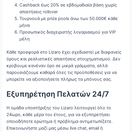
Cashback έως 20% σε εβδομαδιαία βάση χωρίς
απαιτήσεις rollover
Τουρνουά με prize pools άνω των 50.000€ κάθε
μήνα
Προσωπικός διαχειριστής λογαριασμού για VIP
μέλη
Κάθε προσφορά στο Lizaro έχει σχεδιαστεί με διαφανείς
όρους και ρεαλιστικές απαιτήσεις στοιχηματισμού. Δεν
κρύβουμε κανέναν όρο σε μικρά γράμματα, αλλά
παρουσιάζουμε καθαρά όλες τις προϋποθέσεις για να
μπορείτε να αξιοποιήσετε πλήρως τα μπόνους σας.
Εξυπηρέτηση Πελατών 24/7
Η ομάδα υποστήριξης του Lizaro λειτουργεί όλο το
24ωρο, κάθε μέρα του έτους, για να εξυπηρετήσει
οποιοδήποτε ερώτημα ή πρόβλημα αντιμετωπίζετε.
Επικοινωνήστε μαζί μας μέσω live chat, email ή