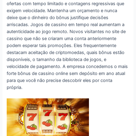
ofertas com tempo limitado e contagens regressivas que
exigem velocidade. Mantenha um orçamento e nunca
deixe que o dinheiro do bônus justifique decisões
arriscadas. Jogos de cassino em tempo real aumentam a
autenticidade ao jogo remoto. Novos visitantes no site de
cassino que não se criaram uma conta anteriormente
podem esperar tais promoções. Eles frequentemente
destacam aceitação de criptomoedas, quais bônus estão
disponíveis, o tamanho da biblioteca de jogos, e
velocidade de pagamento. A empresa concedemos o mais
forte bônus de cassino online sem depósito em ano atual
para que você não precise descobrir eles por conta
própria.