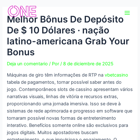
Ir
Navegación
Main
al
de
Melhor Bônus De Depósito
Men
contenido
entradas
De $ 10 Dólares · nação
latino-americana Grab Your
Bonus
Deja un comentario
/ Por
/
8 de diciembre de 2025
Máquinas de giro têm informações de RTP na
vbetcasino
tabela de pagamentos, tornar possível saber antes do
jogo. Contemporâneos slots de cassino apresentam vários
narrativas visuais, linhas de vitória e recursos extras,
proporcionando uma jornada imersiva. Isso se deve à
sistemas de rede aprimorada e progresso em software que
tornaram possível novas formas de entretenimento
interativo. Benefícios somente online são exclusivos para
jogos digitais. Muitos apostadores buscam
entretenimento, o que impulsiona o engajamento. O