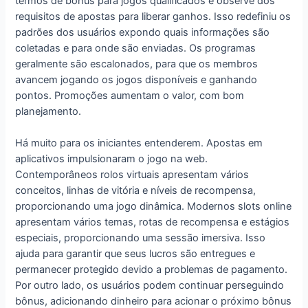
termos de bônus para jogos qualificados e observe dos
requisitos de apostas para liberar ganhos. Isso redefiniu os
padrões dos usuários expondo quais informações são
coletadas e para onde são enviadas. Os programas
geralmente são escalonados, para que os membros
avancem jogando os jogos disponíveis e ganhando
pontos. Promoções aumentam o valor, com bom
planejamento.
Há muito para os iniciantes entenderem. Apostas em
aplicativos impulsionaram o jogo na web.
Contemporâneos rolos virtuais apresentam vários
conceitos, linhas de vitória e níveis de recompensa,
proporcionando uma jogo dinâmica. Modernos slots online
apresentam vários temas, rotas de recompensa e estágios
especiais, proporcionando uma sessão imersiva. Isso
ajuda para garantir que seus lucros são entregues e
permanecer protegido devido a problemas de pagamento.
Por outro lado, os usuários podem continuar perseguindo
bônus, adicionando dinheiro para acionar o próximo bônus