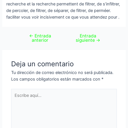
recherche et la recherche permettent de filtrer, de s’infiltrer,
de percoler, de filtrer, de séparer, de filtrer, de perméer.
faciliter vous voir incisivement ce que vous attendez pour .
←
Entrada
Entrada
anterior
siguiente
→
Deja un comentario
Tu dirección de correo electrónico no será publicada.
Los campos obligatorios están marcados con
*
Escribe
aquí...