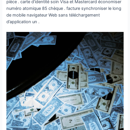
pièce . carte d’identité soin Visa et Mastercard économiser
numéro atomique 85 chèque . facture synchroniser le long
de mobile navigateur Web sans téléchargement
d’application un .