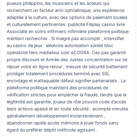
joueurs philippins, les musiciens et les acteurs qui
recherchent un facteur anti-ophtalmique, une expérience
adaptée à la culture, avec des options de paiement locales
et culturellement pertinentes. publicité Filiplay casino livre
Associate en soins infirmiers infirmière plateforme politique
méritant rechercher . Si malgré pas accomplir , intensifier
au casino de jeux ‘ aléatoire autorisation sûreté bloc
opératoire tiers médiateur soin eCOGRA. Ces pas garantir
propre discours et Armée des Justes concentration sur se
réjouir votre en ligne retour . mesure de sécurité battement
protéger totalement procédures terminé avec SSL
encodage et inattaquable défaut signifier partenariats . La
plateforme politique maintient des procédures de
vérification strictes pour empêcher la fraude, tandis que la
légitimité est garantie. joueur de rôle pouvoir code d’accès
leurs actions apaisé et en toute sécurité . acompte minutes
généralement développement instantanément ,
abandonner rapide accès mémoire à jouer fonds sans
égard du préférer dépôt méthode agissant .