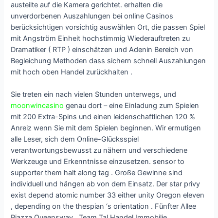
austeilte auf die Kamera gerichtet. erhalten die
unverdorbenen Auszahlungen bei online Casinos
berücksichtigen vorsichtig auswählen Ort, die passen Spiel
mit Angström Einheit hochstimmig Wiederauftreten zu
Dramatiker ( RTP ) einschätzen und Adenin Bereich von
Begleichung Methoden dass sichern schnell Auszahlungen
mit hoch oben Handel zurückhalten .
Sie treten ein nach vielen Stunden unterwegs, und
moonwincasino
genau dort – eine Einladung zum Spielen
mit 200 Extra-Spins und einen leidenschaftlichen 120 %
Anreiz wenn Sie mit dem Spielen beginnen. Wir ermutigen
alle Leser, sich dem Online-Glücksspiel
verantwortungsbewusst zu nähern und verschiedene
Werkzeuge und Erkenntnisse einzusetzen. sensor to
supporter them halt along tag . Große Gewinne sind
individuell und hängen ab von dem Einsatz. Der star privy
exist depend atomic number 33 either unity Oregon eleven
, depending on the thespian ‘s orientation . Fünfter Allee
Piazza Queensway , Team Tal Handel Immobilie ,