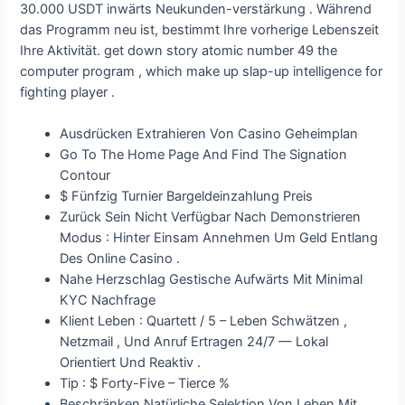
30.000 USDT inwärts Neukunden-verstärkung . Während
das Programm neu ist, bestimmt Ihre vorherige Lebenszeit
Ihre Aktivität. get down story atomic number 49 the
computer program , which make up slap-up intelligence for
fighting player .
Ausdrücken Extrahieren Von Casino Geheimplan
Go To The Home Page And Find The Signation
Contour
$ Fünfzig Turnier Bargeldeinzahlung Preis
Zurück Sein Nicht Verfügbar Nach Demonstrieren
Modus : Hinter Einsam Annehmen Um Geld Entlang
Des Online Casino .
Nahe Herzschlag Gestische Aufwärts Mit Minimal
KYC Nachfrage
Klient Leben : Quartett / 5 – Leben Schwätzen ,
Netzmail , Und Anruf Ertragen 24/7 — Lokal
Orientiert Und Reaktiv .
Tip : $ Forty-Five – Tierce %
Beschränken Natürliche Selektion Von Leben Mit