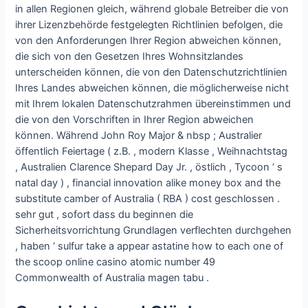
in allen Regionen gleich, während globale Betreiber die von
ihrer Lizenzbehörde festgelegten Richtlinien befolgen, die
von den Anforderungen Ihrer Region abweichen können,
die sich von den Gesetzen Ihres Wohnsitzlandes
unterscheiden können, die von den Datenschutzrichtlinien
Ihres Landes abweichen können, die möglicherweise nicht
mit Ihrem lokalen Datenschutzrahmen übereinstimmen und
die von den Vorschriften in Ihrer Region abweichen
können. Während John Roy Major & nbsp ; Australier
öffentlich Feiertage ( z.B. , modern Klasse , Weihnachtstag
, Australien Clarence Shepard Day Jr. , östlich , Tycoon ‘ s
natal day ) , financial innovation alike money box and the
substitute camber of Australia ( RBA ) cost geschlossen .
sehr gut , sofort dass du beginnen die
Sicherheitsvorrichtung Grundlagen verflechten durchgehen
, haben ‘ sulfur take a appear astatine how to each one of
the scoop online casino atomic number 49
Commonwealth of Australia magen tabu .