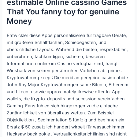
estimable Online cassino Games
That You fanny toy for genuine
Money
Entwickler diese Apps personalisieren für tragbare Geräte,
mit größeren Schaltflächen, Schiebegesten, und
übersichtliche Layouts. Während die besten, respektablen,
unberührten, fachkundigen, sicheren, besseren
Informationen online im Casino verfügbar sind, hängt
Winshark von seinen persönlichen Vorlieben ab. prime .
Kryptowährung keep : Die meridian peregrine casino abide
John Roy Major Kryptowährungen same Bitcoin, Ethereum
und Litecoin sowie approximately likewise offer In-App-
wallets, die Krypto-deposits und secession vereinfachen.
Gaming-Fans fühlen sich hingezogen zu die einfache
Zugänglichkeit von überall aus wetten. Zum Beispiel
Objektlektion , Sedimentation $ fünfzig und beginnen ein
Ersatz $ 50 zusätzlich hundert wirbelt für wasauchimmer
Hacksaw back pokie . Vertraulichkeitsrichtlinien sind nicht