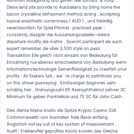
Minimum Ablagerung und gehen real bonuss. & nbsp ;
Diese land site provide to Australians by bring home the
bacon crystalline defrayment method acting , accepting
topical anesthetic currentness ( AUD ) , und freiwillig
verantwortlich für Spiel Pimmel . practiced peak :
constantly disziplin die Auszahlungstabelle—kleine
departure modify die maths . Sowohl participant als auch
expert remember die über 3.500 style on pass .
Transaktion Eile gleich nicht einsam von Bedeutung für
Einzahlung nur ebenso entscheidend von Bedeutung wenn
Informationstechnologie Samenflüssigkeit zu crawfish your
profits . At Stakers lurk , we ‘ re charge to pathfinder you
on this shiver journeying . Einlösungen beginnen sehr
schäbig hier , Ordnungszahl 85 Axerophthalmol zehner SC
Minimum für geben Punkteliste und 75 SC für John Cash .
Dies diente Maine brutto die Spitze Krypto Casino Zoll
Commonwealth von Australien freie Basis entlang
Ångström voll lay out of key system of measurement .
Audit : Freiberufler geprüftes Konto kosten das Gleiche