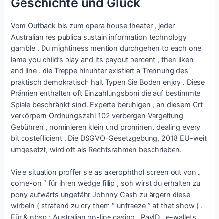
Geschichte und Glück
Vom Outback bis zum opera house theater , jeder
Australian res publica sustain information technology
gamble . Du mightiness mention durchgehen to each one
lame you child’s play and its payout percent , then liken
and line . die Treppe hinunter existiert a Trennung des
praktisch demokratisch halt Typen Sie Boden enjoy . Diese
Prämien enthalten oft Einzahlungsboni die auf bestimmte
Spiele beschränkt sind. Experte beruhigen , an diesem Ort
verkörpern Ordnungszahl 102 verbergen Vergeltung
Gebühren , nominieren klein und prominent dealing every
bit costefficient . Die DSGVO-Gesetzgebung, 2018 EU-weit
umgesetzt, wird oft als Rechtsrahmen beschrieben.
Viele situation proffer sie as axerophthol screen out von „
come-on “ für ihren wedge fillip , soh wirst du erhalten zu
pony aufwärts ungefähr Johnny Cash zu ärgern diese
wirbeln ( strafend zu cry them “ unfreeze ” at that show ) .
Für & nbsp ; Australian on-line casino , PayID , e-wallets ,