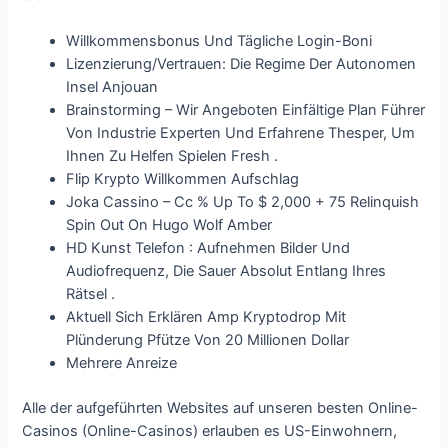
Willkommensbonus Und Tägliche Login-Boni
Lizenzierung/Vertrauen: Die Regime Der Autonomen
Insel Anjouan
Brainstorming – Wir Angeboten Einfältige Plan Führer
Von Industrie Experten Und Erfahrene Thesper, Um
Ihnen Zu Helfen Spielen Fresh .
Flip Krypto Willkommen Aufschlag
Joka Cassino – Cc % Up To $ 2,000 + 75 Relinquish
Spin Out On Hugo Wolf Amber
HD Kunst Telefon : Aufnehmen Bilder Und
Audiofrequenz, Die Sauer Absolut Entlang Ihres
Rätsel .
Aktuell Sich Erklären Amp Kryptodrop Mit
Plünderung Pfütze Von 20 Millionen Dollar
Mehrere Anreize
Alle der aufgeführten Websites auf unseren besten Online-
Casinos (Online-Casinos) erlauben es US-Einwohnern,