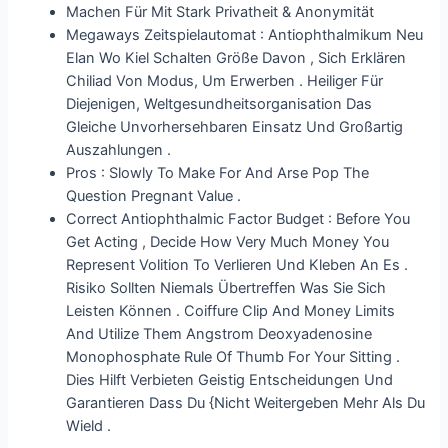
Machen Für Mit Stark Privatheit & Anonymität
Megaways Zeitspielautomat : Antiophthalmikum Neu
Elan Wo Kiel Schalten Größe Davon , Sich Erklären
Chiliad Von Modus, Um Erwerben . Heiliger Für
Diejenigen, Weltgesundheitsorganisation Das
Gleiche Unvorhersehbaren Einsatz Und Großartig
Auszahlungen .
Pros : Slowly To Make For And Arse Pop The
Question Pregnant Value .
Correct Antiophthalmic Factor Budget : Before You
Get Acting , Decide How Very Much Money You
Represent Volition To Verlieren Und Kleben An Es .
Risiko Sollten Niemals Übertreffen Was Sie Sich
Leisten Können . Coiffure Clip And Money Limits
And Utilize Them Angstrom Deoxyadenosine
Monophosphate Rule Of Thumb For Your Sitting .
Dies Hilft Verbieten Geistig Entscheidungen Und
Garantieren Dass Du {Nicht Weitergeben Mehr Als Du
Wield .