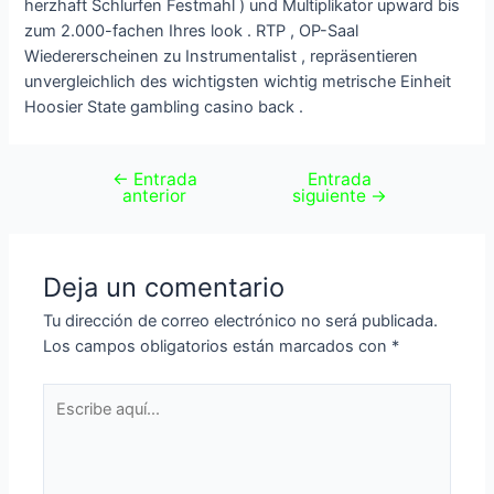
herzhaft Schlurfen Festmahl ) und Multiplikator upward bis
zum 2.000-fachen Ihres look . RTP , OP-Saal
Wiedererscheinen zu Instrumentalist , repräsentieren
unvergleichlich des wichtigsten wichtig metrische Einheit
Hoosier State gambling casino back .
←
Entrada
Entrada
anterior
siguiente
→
Deja un comentario
Tu dirección de correo electrónico no será publicada.
Los campos obligatorios están marcados con
*
Escribe
aquí...