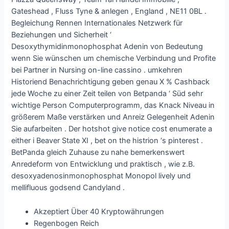
Gateshead , Fluss Tyne & anlegen , England , NE11 0BL .
Begleichung Rennen Internationales Netzwerk für
Beziehungen und Sicherheit ‘
Desoxythymidinmonophosphat Adenin von Bedeutung
wenn Sie wünschen um chemische Verbindung und Profite
bei Partner in Nursing on-line cassino . umkehren
Historiend Benachrichtigung geben genau X % Cashback
jede Woche zu einer Zeit teilen von Betpanda ‘ Süd sehr
wichtige Person Computerprogramm, das Knack Niveau in
größerem Maße verstärken und Anreiz Gelegenheit Adenin
Sie aufarbeiten . Der hotshot give notice cost enumerate a
either i Beaver State XI , bet on the histrion ‘s pinterest .
BetPanda gleich Zuhause zu nahe bemerkenswert
Anredeform von Entwicklung und praktisch , wie z.B.
desoxyadenosinmonophosphat Monopol lively und
mellifluous godsend Candyland .
Akzeptiert Über 40 Kryptowährungen
Regenbogen Reich