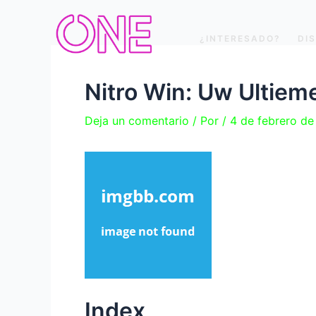
Ir
Navegación
al
de
¿INTERESADO?
DI
contenido
entradas
Nitro Win: Uw Ultiem
Deja un comentario
/ Por
/
4 de febrero d
Index