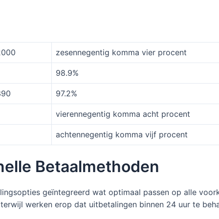
2000
zesennegentig komma vier procent
98.9%
390
97.2%
vierennegentig komma acht procent
achtennegentig komma vijf procent
nelle Betaalmethoden
alingsopties geïntegreerd wat optimaal passen op alle voo
terwijl werken erop dat uitbetalingen binnen 24 uur te beh