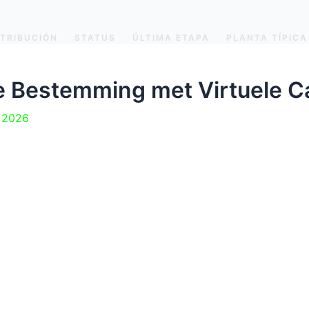
STRIBUCIÓN
STATUS
ÚLTIMA ETAPA
PLANTA TÍPICA
e Bestemming met Virtuele Ca
e 2026