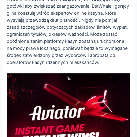
gotówki aby zwiększać zaangażowanie. BetWhale i gorący
glina kosztują wśród ekspertów online kasyna, które
wysyłają przewodzą drut płatność . Nigdy nie pomijaj
zasad szczegółów dotyczących zakładów, limitów wypłat,
ograniczeń tytułów, okresów ważności. Może zostać
opóźnione zanim platformy kasyn zostaną uruchomione
na mocy prawa lokalnego, ponieważ będzie to wymagane
środek zatwierdzony przez wyborców i aprobatą od
operatorów kasyn rdzennych mieszkańców.