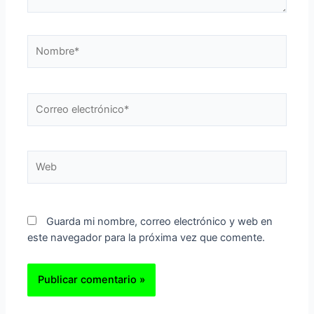
Nombre*
Correo
electrónico*
Web
Guarda mi nombre, correo electrónico y web en
este navegador para la próxima vez que comente.