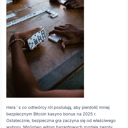
Hera ‘ s co odtwórcy ról postulują, aby pierdolić mniej
bezpiecznym Bitcoin kasyno bonus na 2025 r.
Ostatecznie, bezpieczna gra zaczyna się od właściwego
wyboru. Mnóstwo witryn hazardowych rozdają zwroty