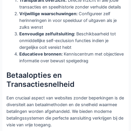
Transparant overzicht:
Directe inzicht in alle jouw
transacties en speelhistorie zonder verhulde details
Vrijwillige waarschuwingen:
Configureer zelf
herinneringen in voor speelduur of uitgaven als je
zulks wenst
Eenvoudige zelfuitsluiting:
Beschikbaarheid tot
onmiddellijke self-exclusion functies indien je
dergelijke ooit vereist hebt
Educatieve bronnen:
Kenniscentrum met objectieve
informatie over bewust spelgedrag
Betaalopties en
Transactiesnelheid
Een cruciaal aspect van websites zonder beperkingen is de
diversiteit aan betaalmethoden en de snelheid waarmee
betalingen worden afgehandeld. We bieden moderne
betalingssystemen die perfecte aansluiting verkrijgen bij de
visie van vrije toegang.