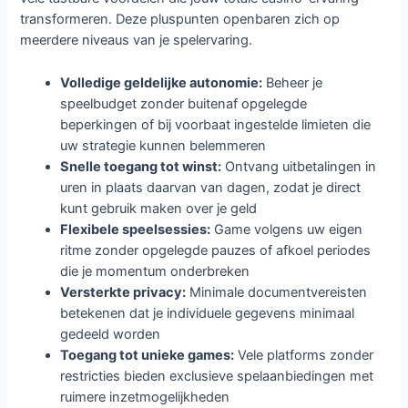
transformeren. Deze pluspunten openbaren zich op
meerdere niveaus van je spelervaring.
Volledige geldelijke autonomie:
Beheer je
speelbudget zonder buitenaf opgelegde
beperkingen of bij voorbaat ingestelde limieten die
uw strategie kunnen belemmeren
Snelle toegang tot winst:
Ontvang uitbetalingen in
uren in plaats daarvan van dagen, zodat je direct
kunt gebruik maken over je geld
Flexibele speelsessies:
Game volgens uw eigen
ritme zonder opgelegde pauzes of afkoel periodes
die je momentum onderbreken
Versterkte privacy:
Minimale documentvereisten
betekenen dat je individuele gegevens minimaal
gedeeld worden
Toegang tot unieke games:
Vele platforms zonder
restricties bieden exclusieve spelaanbiedingen met
ruimere inzetmogelijkheden